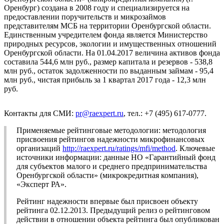
Оренбург) создана в 2008 году и специализируется на
предоставлении поручительств и микрозаймов
представителям МСБ на территории Оренбургской области.
Единственным учредителем фонда является Министерство
природных ресурсов, экологии и имущественных отношений
Оренбургской области. На 01.04.2017 величина активов фонда
составила 544,6 млн руб., размер капитала и резервов - 538,8
млн руб., остаток задолженности по выданным займам - 95,4
млн руб., чистая прибыль за 1 квартал 2017 года - 12,3 млн
руб.
Контакты для СМИ:
pr@raexpert.ru
, тел.: +7 (495) 617-0777.
Применяемые рейтинговые методологии: методология
присвоения рейтингов надежности микрофинансовых
организаций
http://raexpert.ru/ratings/mfi/method
. Ключевые
источники информации: данные НО «Гарантийный фонд
для субъектов малого и среднего предпринимательства
Оренбургской области» (микрокредитная компания),
«Эксперт РА».
Рейтинг надежности впервые был присвоен объекту
рейтинга 02.12.2013. Предыдущий релиз о рейтинговом
действии в отношении объекта рейтинга был опубликован