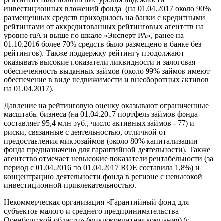
инвестиционных вложений фонда (на 01.04.2017 около 90%
размещенных средств приходилось на банки с кредитными
рейтингами от аккредитованных рейтинговых агентств на
уровне ruA и выше по шкале «Эксперт РА», ранее на
01.10.2016 более 70% средств было размещено в банке без
рейтингов). Также поддержку рейтингу продолжают
оказывать высокие показатели ликвидности и залоговая
обеспеченность выданных займов (около 99% займов имеют
обеспечение в виде недвижимости и внеоборотных активов
на 01.04.2017).
Давление на рейтинговую оценку оказывают ограниченные
масштабы бизнеса (на 01.04.2017 портфель займов фонда
составляет 95,4 млн руб., число активных займов - 77) и
риски, связанные с деятельностью, отличной от
предоставления микрозаймов (около 80% капитализации
фонда предназначено для гарантийной деятельности). Также
агентство отмечает невысокие показатели рентабельности (за
период с 01.04.2016 по 01.04.2017 ROE составила 1,8%) и
концентрацию деятельности фонда в регионе с невысокой
инвестиционной привлекательностью.
Некоммерческая организация «Гарантийный фонд для
субъектов малого и среднего предпринимательства
Оренбургской области» (микрокредитная компания) (г.