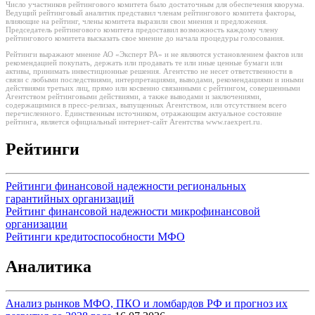
Число участников рейтингового комитета было достаточным для обеспечения кворума.
Ведущий рейтинговый аналитик представил членам рейтингового комитета факторы,
влияющие на рейтинг, члены комитета выразили свои мнения и предложения.
Председатель рейтингового комитета предоставил возможность каждому члену
рейтингового комитета высказать свое мнение до начала процедуры голосования.
Рейтинги выражают мнение АО «Эксперт РА» и не являются установлением фактов или
рекомендацией покупать, держать или продавать те или иные ценные бумаги или
активы, принимать инвестиционные решения. Агентство не несет ответственности в
связи с любыми последствиями, интерпретациями, выводами, рекомендациями и иными
действиями третьих лиц, прямо или косвенно связанными с рейтингом, совершенными
Агентством рейтинговыми действиями, а также выводами и заключениями,
содержащимися в пресс-релизах, выпущенных Агентством, или отсутствием всего
перечисленного. Единственным источником, отражающим актуальное состояние
рейтинга, является официальный интернет-сайт Агентства www.raexpert.ru.
Рейтинги
Рейтинги финансовой надежности региональных
гарантийных организаций
Рейтинг финансовой надежности микрофинансовой
организации
Рейтинги кредитоспособности МФО
Аналитика
Анализ рынков МФО, ПКО и ломбардов РФ и прогноз их