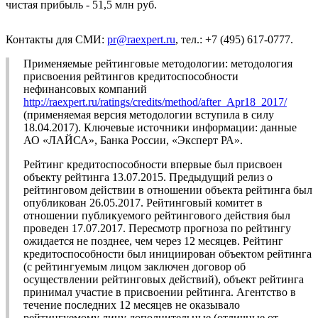
чистая прибыль - 51,5 млн руб.
Контакты для СМИ:
pr@raexpert.ru
, тел.: +7 (495) 617-0777.
Применяемые рейтинговые методологии: методология
присвоения рейтингов кредитоспособности
нефинансовых компаний
http://raexpert.ru/ratings/credits/method/after_Apr18_2017/
(применяемая версия методологии вступила в силу
18.04.2017). Ключевые источники информации: данные
АО «ЛАЙСА», Банка России, «Эксперт РА».
Рейтинг кредитоспособности впервые был присвоен
объекту рейтинга 13.07.2015. Предыдущий релиз о
рейтинговом действии в отношении объекта рейтинга был
опубликован 26.05.2017. Рейтинговый комитет в
отношении публикуемого рейтингового действия был
проведен 17.07.2017. Пересмотр прогноза по рейтингу
ожидается не позднее, чем через 12 месяцев. Рейтинг
кредитоспособности был инициирован объектом рейтинга
(с рейтингуемым лицом заключен договор об
осуществлении рейтинговых действий), объект рейтинга
принимал участие в присвоении рейтинга. Агентство в
течение последних 12 месяцев не оказывало
рейтингуемому лицу дополнительные (отличные от