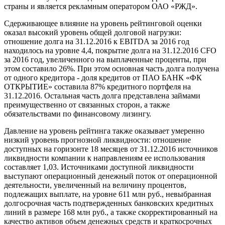
страны и является рекламным оператором ОАО «РЖД».
Сдерживающее влияние на уровень рейтинговой оценки
оказал высокий уровень общей долговой нагрузки:
отношение долга на 31.12.2016 к EBITDA за 2016 год
находилось на уровне 4,4, покрытие долга на 31.12.2016 CFO
за 2016 год, увеличенного на выплаченные проценты, при
этом составило 26%. При этом основная часть долга получена
от одного кредитора - доля кредитов от ПАО БАНК «ФК
ОТКРЫТИЕ» составила 87% кредитного портфеля на
31.12.2016. Остальная часть долга представлена займами
преимущественно от связанных сторон, а также
обязательствами по финансовому лизингу.
Давление на уровень рейтинга также оказывает умеренно
низкий уровень прогнозной ликвидности: отношение
доступных на горизонте 18 месяцев от 31.12.2016 источников
ликвидности компании к направлениям ее использования
составляет 1,03. Источниками доступной ликвидности
выступают операционный денежный поток от операционной
деятельности, увеличенный на величину процентов,
подлежащих выплате, на уровне 611 млн руб., невыбранная
долгосрочная часть подтвержденных банковских кредитных
линий в размере 168 млн руб., а также скорректированный на
качество активов объем денежных средств и краткосрочных