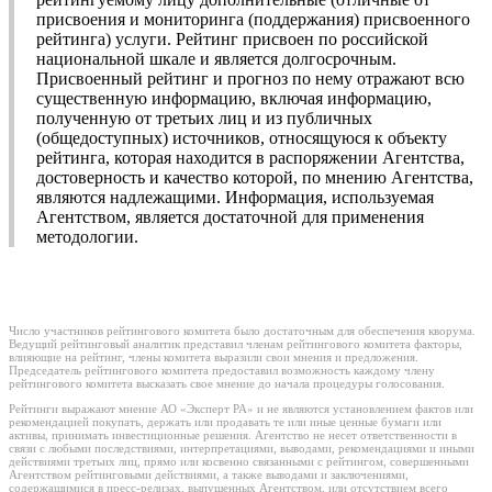
присвоения и мониторинга (поддержания) присвоенного
рейтинга) услуги. Рейтинг присвоен по российской
национальной шкале и является долгосрочным.
Присвоенный рейтинг и прогноз по нему отражают всю
существенную информацию, включая информацию,
полученную от третьих лиц и из публичных
(общедоступных) источников, относящуюся к объекту
рейтинга, которая находится в распоряжении Агентства,
достоверность и качество которой, по мнению Агентства,
являются надлежащими. Информация, используемая
Агентством, является достаточной для применения
методологии.
Число участников рейтингового комитета было достаточным для обеспечения кворума.
Ведущий рейтинговый аналитик представил членам рейтингового комитета факторы,
влияющие на рейтинг, члены комитета выразили свои мнения и предложения.
Председатель рейтингового комитета предоставил возможность каждому члену
рейтингового комитета высказать свое мнение до начала процедуры голосования.
Рейтинги выражают мнение АО «Эксперт РА» и не являются установлением фактов или
рекомендацией покупать, держать или продавать те или иные ценные бумаги или
активы, принимать инвестиционные решения. Агентство не несет ответственности в
связи с любыми последствиями, интерпретациями, выводами, рекомендациями и иными
действиями третьих лиц, прямо или косвенно связанными с рейтингом, совершенными
Агентством рейтинговыми действиями, а также выводами и заключениями,
содержащимися в пресс-релизах, выпущенных Агентством, или отсутствием всего