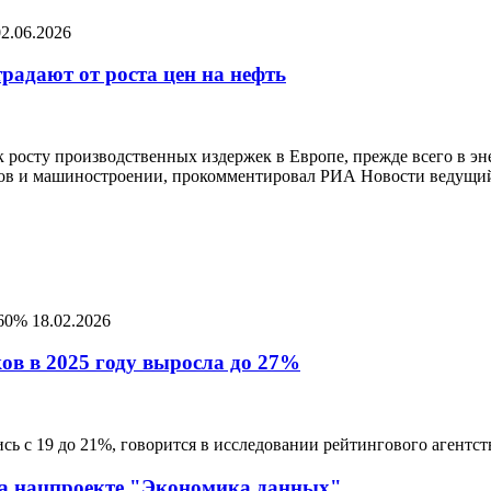
02.06.2026
радают от роста цен на нефть
к росту производственных издержек в Европе, прежде всего в э
алов и машиностроении, прокомментировал РИА Новости ведущи
 60%
18.02.2026
ов в 2025 году выросла до 27%
лись с 19 до 21%, говорится в исследовании рейтингового агентс
на нацпроекте "Экономика данных"