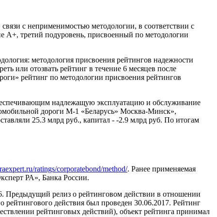
 связи с неприменимостью методологии, в соответствии с
не А+, третий подуровень, присвоенный по методологии
тодология: методология присвоения рейтингов надежности
еть или отозвать рейтинг в течение 6 месяцев после
ороги» рейтинг по методологии присвоения рейтингов
 обеспечивающим надлежащую эксплуатацию и обслуживание
томобильной дороги М-1 «Беларусь» Москва-Минск»,
авляли 25.3 млрд руб., капитал - -2.9 млрд руб. По итогам
//raexpert.ru/ratings/corporatebond/method/
. Ранее применяемая
ксперт РА», Банка России.
16. Предыдущий релиз о рейтинговом действии в отношении
о рейтингового действия был проведен 30.06.2017. Рейтинг
ествлении рейтинговых действий), объект рейтинга принимал