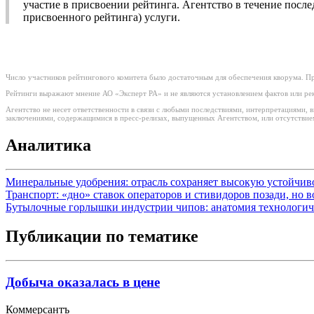
участие в присвоении рейтинга. Агентство в течение посл
присвоенного рейтинга) услуги.
Число участников рейтингового комитета было достаточным для обеспечения кворума. Пр
Рейтинги выражают мнение АО «Эксперт РА» и не являются установлением фактов или рек
Агентство не несет ответственности в связи с любыми последствиями, интерпретациями,
заключениями, содержащимися в пресс-релизах, выпущенных Агентством, или отсутствием
Аналитика
Минеральные удобрения: отрасль сохраняет высокую устойчи
Транспорт: «дно» ставок операторов и стивидоров позади, но 
Бутылочные горлышки индустрии чипов: анатомия технологич
Публикации по тематике
Добыча оказалась в цене
Коммерсантъ