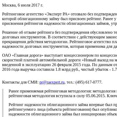
Москва, 6 июля 2017 г.
Рейтинговое агентство «Эксперт РА» отозвало без подтвержде
которой облигационному займу был присвоен рейтинг. Ранее у
присвоения рейтингов надежности облигационных займов, утр
Решение об отзыве рейтинга без подтверждения обусловлено те
долговых инструментов. В соответствии с действующим законод
прекращения действия методологии. Рейтинговое агентство п
надежности долговых инструментов, которая применима для да
ОАО «Главная дорога» выступает концессионером по концесс
скоростной платной автомобильной дороги «Новый выход на 
введенной в эксплуатацию 26 февраля 2015 года. По данным отч
2016 года выручка составила 1.8 млрд руб., чистый убыток - 1.7
Контакты для СМИ:
pr@raexpert.ru
, тел.: (495) 617-0777.
Ранее применяемая рейтинговая методология: методологи
рейтинговая методология вступила в силу 05.06.2015. Клю
Рейтинг надежности облигационного займа впервые был пр
рейтингуемого лица (объекта рейтингования) был опублико
надежности облигационного займа был инициирован объект