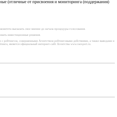
ьные (отличные от присвоения и мониторинга (поддержания)
комитета высказать свое мнение до начала процедуры голосования.
нимать инвестиционные решения.
ми с рейтингом, совершенными Агентством рейтинговыми действиями, а также выводами и
инга, является официальный интернет-сайт Агентства www.raexpert.ru.