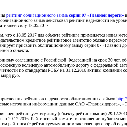
ния
рейтинг облигационного займа
серии 07 «Главной дороги»
в
 облигационного займа действовал рейтинг надежности на уров
атившей силу 18.05.2017.
м, что с 18.05.2017 для объекта рейтинга применяется новая ме
ательством кредитное рейтинговое агентство обязано пересмотр
ланирует присвоить облигационному займу серии 07 «Главной д
нного объекта.
ионному соглашению с Российской Федерацией на срок 30 лет,
московскую кольцевую автомобильную дорогу с федеральной ав
етности по стандартам РСБУ на 31.12.2016 активы компании сост
 млрд руб.
я присвоения рейтингов надежности облигационных займов
http:
чевые источники информации: данные ОАО «Главная дорога», «Э
исвоен рейтингуемому лицу (объекту рейтингования) 29.12.20
ван 29.12.2016. Рейтинговый комитет в отношении публикуемог
ом рейтинга (с рейтингуемым лицом заключен договор об осущ