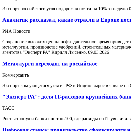
Экспорт российского угля подорожал почти на 10% за неделю
Аналитик рассказал, какие отрасли в Европе пост
РИА Новости
Сохранение высоких цен на нефть длительное время приведет 
металлургии, производстве удобрений, строительных матери
агентства "Эксперт РА" Кирилл Лысенко.
09.03.2026
Металлурги переходят на российское
Коммерсантъ
Экспорт коксующегося угля из РФ в Индию вырос в январе на
"Эксперт РА": доля IT-расходов крупнейших банк
ТАСС
Рост затронул и банки вне топ-100, где расходы на IT увеличи
Цифровая ставка: правительство сфокусируется 