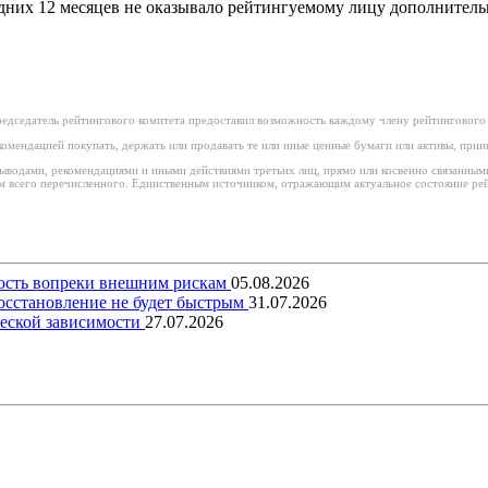
едних 12 месяцев не оказывало рейтингуемому лицу дополнител
едседатель рейтингового комитета предоставил возможность каждому члену рейтингового 
омендацией покупать, держать или продавать те или иные ценные бумаги или активы, при
 выводами, рекомендациями и иными действиями третьих лиц, прямо или косвенно связанны
 всего перечисленного. Единственным источником, отражающим актуальное состояние рейт
вость вопреки внешним рискам
05.08.2026
восстановление не будет быстрым
31.07.2026
еской зависимости
27.07.2026