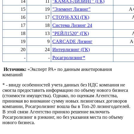
14
11
"КАМАЗ-ЛИЗИНГ" (ГК)
15
19
"Элемент Лизинг"
A+
16
17
СТОУН-XXI (ГК)
A
17
18
Система Лизинг 24
18
13
"РЕЙЛ1520" (ГК)
A
19
9
CARCADE Лизинг
A+
20
24
Интерлизинг (ГК)
-
-
Росагролизинг*
Источник:
«Эксперт РА» по данным анкетирования
компаний
* - ввиду особенностей учета данных без НДС компания не
смогла предоставить информацию по объему нового бизнеса
(стоимости имущества). Однако, по оценкам Агентства,
принимая во внимание сумму новых лизинговых договоров
компании, Росагролизинг вошла бы в Топ-20 лизингодателей.
В этой связи Агентство приняло решение включить
Росагролизинг в рэнкинг, но без указания места по объему
нового бизнеса.