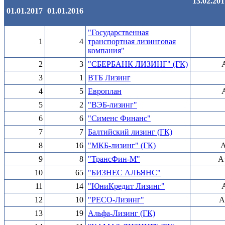
13.02.201
01.01.2017
01.01.2016
"Государственная
1
4
транспортная лизинговая
компания"
2
3
"СБЕРБАНК ЛИЗИНГ" (ГК)
3
1
ВТБ Лизинг
4
5
Европлан
5
2
"ВЭБ-лизинг"
6
6
"Сименс Финанс"
7
7
Балтийский лизинг (ГК)
8
16
"МКБ-лизинг" (ГК)
A
9
8
"ТрансФин-М"
A+
10
65
"БИЗНЕС АЛЬЯНС"
11
14
"ЮниКредит Лизинг"
12
10
"РЕСО-Лизинг"
A
13
19
Альфа-Лизинг (ГК)