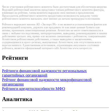
Число участников рейтингового комитета было достаточным для обеспечения кворума.
Ведущий рейтинговый аналитик представил членам рейтингового комитета факторы,
влияющие на рейтинг, члены комитета выразили свои мнения и предложения.
Председатель рейтингового комитета предоставил возможность каждому члену
рейтингового комитета высказать свое мнение до начала процедуры голосования.
Рейтинги выражают мнение АО «Эксперт РА» и не являются установлением фактов или
рекомендацией покупать, держать или продавать те или иные ценные бумаги или
активы, принимать инвестиционные решения. Агентство не несет ответственности в
связи с любыми последствиями, интерпретациями, выводами, рекомендациями и иными
действиями третьих лиц, прямо или косвенно связанными с рейтингом, совершенными
Агентством рейтинговыми действиями, а также выводами и заключениями,
содержащимися в пресс-релизах, выпущенных Агентством, или отсутствием всего
перечисленного. Единственным источником, отражающим актуальное состояние
рейтинга, является официальный интернет-сайт Агентства www.raexpert.ru.
Рейтинги
Рейтинги финансовой надежности региональных
гарантийных организаций
Рейтинг финансовой надежности микрофинансовой
организации
Рейтинги кредитоспособности МФО
Аналитика