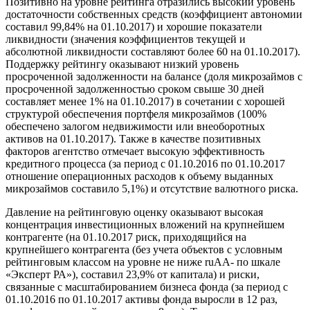
Позитивно на уровне рейтинга отразились высокий уровень
достаточности собственных средств (коэффициент автономии
составил 99,84% на 01.10.2017) и хорошие показатели
ликвидности (значения коэффициентов текущей и
абсолютной ликвидности составляют более 60 на 01.10.2017).
Поддержку рейтингу оказывают низкий уровень
просроченной задолженности на балансе (доля микрозаймов с
просроченной задолженностью сроком свыше 30 дней
составляет менее 1% на 01.10.2017) в сочетании с хорошей
структурой обеспечения портфеля микрозаймов (100%
обеспечено залогом недвижимости или внеоборотных
активов на 01.10.2017). Также в качестве позитивных
факторов агентство отмечает высокую эффективность
кредитного процесса (за период с 01.10.2016 по 01.10.2017
отношение операционных расходов к объему выданных
микрозаймов составило 5,1%) и отсутствие валютного риска.
Давление на рейтинговую оценку оказывают высокая
концентрация инвестиционных вложений на крупнейшем
контрагенте (на 01.10.2017 риск, приходящийся на
крупнейшего контрагента (без учета объектов с условным
рейтинговым классом на уровне не ниже ruAA- по шкале
«Эксперт РА»), составил 23,9% от капитала) и риски,
связанные с масштабированием бизнеса фонда (за период с
01.10.2016 по 01.10.2017 активы фонда выросли в 12 раз,