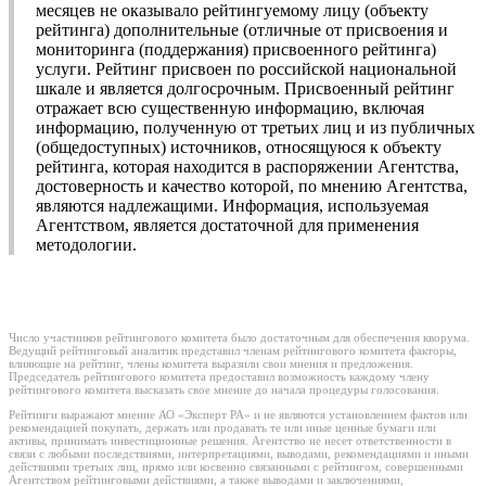
месяцев не оказывало рейтингуемому лицу (объекту
рейтинга) дополнительные (отличные от присвоения и
мониторинга (поддержания) присвоенного рейтинга)
услуги. Рейтинг присвоен по российской национальной
шкале и является долгосрочным. Присвоенный рейтинг
отражает всю существенную информацию, включая
информацию, полученную от третьих лиц и из публичных
(общедоступных) источников, относящуюся к объекту
рейтинга, которая находится в распоряжении Агентства,
достоверность и качество которой, по мнению Агентства,
являются надлежащими. Информация, используемая
Агентством, является достаточной для применения
методологии.
Число участников рейтингового комитета было достаточным для обеспечения кворума.
Ведущий рейтинговый аналитик представил членам рейтингового комитета факторы,
влияющие на рейтинг, члены комитета выразили свои мнения и предложения.
Председатель рейтингового комитета предоставил возможность каждому члену
рейтингового комитета высказать свое мнение до начала процедуры голосования.
Рейтинги выражают мнение АО «Эксперт РА» и не являются установлением фактов или
рекомендацией покупать, держать или продавать те или иные ценные бумаги или
активы, принимать инвестиционные решения. Агентство не несет ответственности в
связи с любыми последствиями, интерпретациями, выводами, рекомендациями и иными
действиями третьих лиц, прямо или косвенно связанными с рейтингом, совершенными
Агентством рейтинговыми действиями, а также выводами и заключениями,