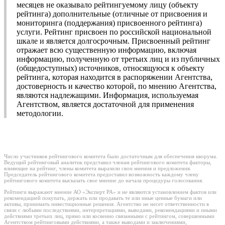
месяцев не оказывало рейтингуемому лицу (объекту
рейтинга) дополнительные (отличные от присвоения и
мониторинга (поддержания) присвоенного рейтинга)
услуги. Рейтинг присвоен по российской национальной
шкале и является долгосрочным. Присвоенный рейтинг
отражает всю существенную информацию, включая
информацию, полученную от третьих лиц и из публичных
(общедоступных) источников, относящуюся к объекту
рейтинга, которая находится в распоряжении Агентства,
достоверность и качество которой, по мнению Агентства,
являются надлежащими. Информация, используемая
Агентством, является достаточной для применения
методологии.
Число участников рейтингового комитета было достаточным для обеспечения кворума.
Ведущий рейтинговый аналитик представил членам рейтингового комитета факторы,
влияющие на рейтинг, члены комитета выразили свои мнения и предложения.
Председатель рейтингового комитета предоставил возможность каждому члену
рейтингового комитета высказать свое мнение до начала процедуры голосования.
Рейтинги выражают мнение АО «Эксперт РА» и не являются установлением фактов или
рекомендацией покупать, держать или продавать те или иные ценные бумаги или
активы, принимать инвестиционные решения. Агентство не несет ответственности в
связи с любыми последствиями, интерпретациями, выводами, рекомендациями и иными
действиями третьих лиц, прямо или косвенно связанными с рейтингом, совершенными
Агентством рейтинговыми действиями, а также выводами и заключениями,