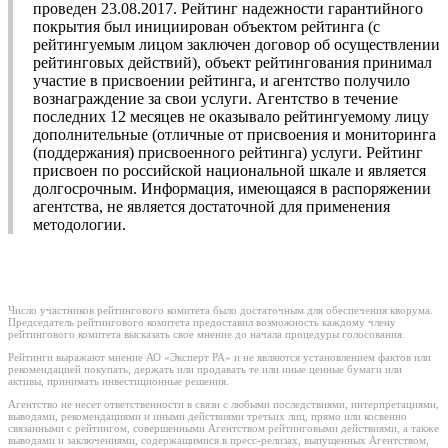
проведен 23.08.2017. Рейтинг надежности гарантийного
покрытия был инициирован объектом рейтинга (с
рейтингуемым лицом заключен договор об осуществлении
рейтинговых действий), объект рейтингования принимал
участие в присвоении рейтинга, и агентство получило
вознаграждение за свои услуги. Агентство в течение
последних 12 месяцев не оказывало рейтингуемому лицу
дополнительные (отличные от присвоения и мониторинга
(поддержания) присвоенного рейтинга) услуги. Рейтинг
присвоен по российской национальной шкале и является
долгосрочным. Информация, имеющаяся в распоряжении
агентства, не является достаточной для применения
методологии.
Число участников рейтингового комитета было достаточным для обеспечения кворума.
Председатель рейтингового комитета предоставил возможность каждому члену
рейтингового комитета высказать свое мнение до начала процедуры голосования.
Рейтинги выражают мнение АО «Эксперт РА» и не являются установлением фактов или
рекомендацией покупать, держать или продавать те или иные ценные бумаги или
активы, принимать инвестиционные решения.
Агентство не несет ответственности в связи с любыми последствиями, интерпретациями,
выводами, рекомендациями и иными действиями третьих лиц, прямо или косвенно
связанными с рейтингом, совершенными Агентством рейтинговыми действиями, а также
выводами и заключениями, содержащимися в пресс-релизах, выпущенных Агентством,