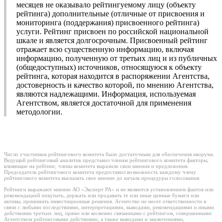
месяцев не оказывало рейтингуемому лицу (объекту
рейтинга) дополнительные (отличные от присвоения и
мониторинга (поддержания) присвоенного рейтинга)
услуги. Рейтинг присвоен по российской национальной
шкале и является долгосрочным. Присвоенный рейтинг
отражает всю существенную информацию, включая
информацию, полученную от третьих лиц и из публичных
(общедоступных) источников, относящуюся к объекту
рейтинга, которая находится в распоряжении Агентства,
достоверность и качество которой, по мнению Агентства,
являются надлежащими. Информация, используемая
Агентством, является достаточной для применения
методологии.
Число участников рейтингового комитета было достаточным для обеспечения кворума.
Ведущий рейтинговый аналитик представил членам рейтингового комитета факторы,
влияющие на рейтинг, члены комитета выразили свои мнения и предложения.
Председатель рейтингового комитета предоставил возможность каждому члену
рейтингового комитета высказать свое мнение до начала процедуры голосования.
Рейтинги выражают мнение АО «Эксперт РА» и не являются установлением фактов или
рекомендацией покупать, держать или продавать те или иные ценные бумаги или
активы, принимать инвестиционные решения. Агентство не несет ответственности в
связи с любыми последствиями, интерпретациями, выводами, рекомендациями и иными
действиями третьих лиц, прямо или косвенно связанными с рейтингом, совершенными
Агентством рейтинговыми действиями, а также выводами и заключениями,