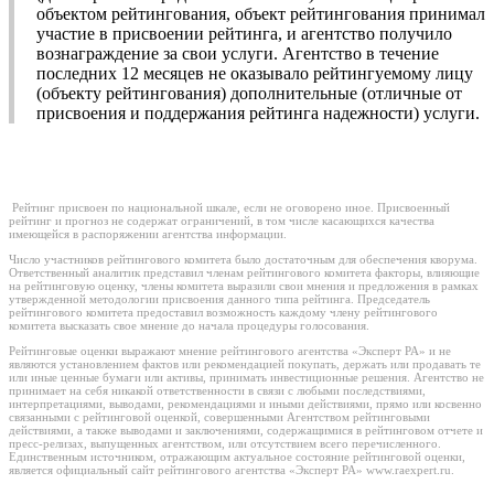
объектом рейтингования, объект рейтингования принимал
участие в присвоении рейтинга, и агентство получило
вознаграждение за свои услуги. Агентство в течение
последних 12 месяцев не оказывало рейтингуемому лицу
(объекту рейтингования) дополнительные (отличные от
присвоения и поддержания рейтинга надежности) услуги.
Рейтинг присвоен по национальной шкале, если не оговорено иное. Присвоенный
рейтинг и прогноз не содержат ограничений, в том числе касающихся качества
имеющейся в распоряжении агентства информации.
Число участников рейтингового комитета было достаточным для обеспечения кворума.
Ответственный аналитик представил членам рейтингового комитета факторы, влияющие
на рейтинговую оценку, члены комитета выразили свои мнения и предложения в рамках
утвержденной методологии присвоения данного типа рейтинга. Председатель
рейтингового комитета предоставил возможность каждому члену рейтингового
комитета высказать свое мнение до начала процедуры голосования.
Рейтинговые оценки выражают мнение рейтингового агентства «Эксперт РА» и не
являются установлением фактов или рекомендацией покупать, держать или продавать те
или иные ценные бумаги или активы, принимать инвестиционные решения. Агентство не
принимает на себя никакой ответственности в связи с любыми последствиями,
интерпретациями, выводами, рекомендациями и иными действиями, прямо или косвенно
связанными с рейтинговой оценкой, совершенными Агентством рейтинговыми
действиями, а также выводами и заключениями, содержащимися в рейтинговом отчете и
пресс-релизах, выпущенных агентством, или отсутствием всего перечисленного.
Единственным источником, отражающим актуальное состояние рейтинговой оценки,
является официальный сайт рейтингового агентства «Эксперт РА» www.raexpert.ru.