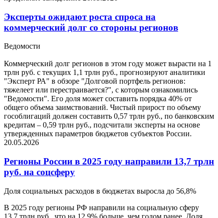
Эксперты ожидают роста спроса на
коммерческий долг со стороны регионов
Ведомости
Коммерческий долг регионов в этом году может вырасти на 1
трлн руб. с текущих 1,1 трлн руб., прогнозируют аналитики
"Эксперт РА" в обзоре "Долговой портфель регионов:
тяжелеет или перестраивается?", с которым ознакомились
"Ведомости". Его доля может составить порядка 40% от
общего объема заимствований. Чистый прирост по объему
гособлигаций должен составить 0,57 трлн руб., по банковским
кредитам – 0,59 трлн руб., подсчитали эксперты на основе
утвержденных параметров бюджетов субъектов России.
20.05.2026
Регионы России в 2025 году направили 13,7 трлн
руб. на соцсферу
Доля социальных расходов в бюджетах выросла до 56,8%
В 2025 году регионы РФ направили на социальную сферу
13,7 трлн руб., что на 12,9% больше, чем годом ранее. Доля