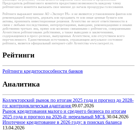
Председатель рейтингового комитета предоставил возможность каждому члену
рейтингового комитета высказать свое мнение до начала процедуры голосования.
Рейтинги выражают мнение АО «Эксперт РА» и не являются установлением фактов или
рекомендацией покупать, держать или продавать те или иные ценные бумаги или
активы, принимать инвестиционные решения. Агентство не несет ответственности в
связи с любыми последствиями, интерпретациями, выводами, рекомендациями и иными
действиями третьих лиц, прямо или косвенно связанными с рейтингом, совершенными
Агентством рейтинговыми действиями, а также выводами и заключениями,
содержащимися в пресс-релизах, выпущенных Агентством, или отсутствием всего
перечисленного. Единственным источником, отражающим актуальное состояние
рейтинга, является официальный интернет-сайт Агентства www.raexpert.ru.
Рейтинги
Рейтинги кредитоспособности банков
Аналитика
Коллекторский рынок по итогам 2025 года и прогноз до 2028-
го: контрциклическая адаптация
09.07.2026
Рынок кредитования малого и среднего бизнеса по итогам
2025 года и прогноз на 2026-й: нереальный МСБ
30.04.2026
Ипотечное кредитование в 2026 году: в поисках баланса
13.04.2026