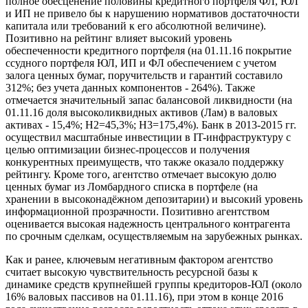
полное обесценение половины кредитного портфеля ФЛ, ЮЛ
и ИП не привело бы к нарушению нормативов достаточности
капитала или требований к его абсолютной величине).
Позитивно на рейтинг влияет высокий уровень
обеспеченности кредитного портфеля (на 01.11.16 покрытие
ссудного портфеля ЮЛ, ИП и ФЛ обеспечением с учетом
залога ценных бумаг, поручительств и гарантий составило
312%; без учета данных компонентов - 264%). Также
отмечается значительный запас балансовой ликвидности (на
01.11.16 доля высоколиквидных активов (Лам) в валовых
активах - 15,4%; Н2=45,3%; Н3=175,4%). Банк в 2013-2015 гг.
осуществил масштабные инвестиции в IT-инфраструктуру с
целью оптимизации бизнес-процессов и получения
конкурентных преимуществ, что также оказало поддержку
рейтингу. Кроме того, агентство отмечает высокую долю
ценных бумаг из Ломбардного списка в портфеле (на
хранении в высоконадёжном депозитарии) и высокий уровень
информационной прозрачности. Позитивно агентством
оценивается высокая надежность центрального контрагента
по срочным сделкам, осуществляемым на зарубежных рынках.
Как и ранее, ключевым негативным фактором агентство
считает высокую чувствительность ресурсной базы к
динамике средств крупнейшей группы кредиторов-ЮЛ (около
16% валовых пассивов на 01.11.16), при этом в конце 2016