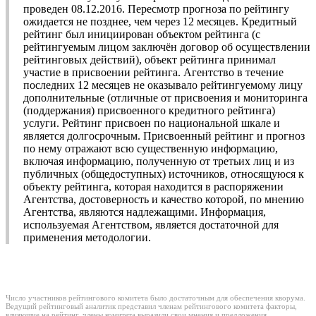
проведен 08.12.2016. Пересмотр прогноза по рейтингу
ожидается не позднее, чем через 12 месяцев. Кредитный
рейтинг был инициирован объектом рейтинга (с
рейтингуемым лицом заключён договор об осуществлении
рейтинговых действий), объект рейтинга принимал
участие в присвоении рейтинга. Агентство в течение
последних 12 месяцев не оказывало рейтингуемому лицу
дополнительные (отличные от присвоения и мониторинга
(поддержания) присвоенного кредитного рейтинга)
услуги. Рейтинг присвоен по национальной шкале и
является долгосрочным. Присвоенный рейтинг и прогноз
по нему отражают всю существенную информацию,
включая информацию, полученную от третьих лиц и из
публичных (общедоступных) источников, относящуюся к
объекту рейтинга, которая находится в распоряжении
Агентства, достоверность и качество которой, по мнению
Агентства, являются надлежащими. Информация,
используемая Агентством, является достаточной для
применения методологии.
Число участников рейтингового комитета было достаточным для обеспечения кворума.
Ведущий рейтинговый аналитик представил членам рейтингового комитета факторы,
влияющие на рейтинг, члены комитета выразили свои мнения и предложения.