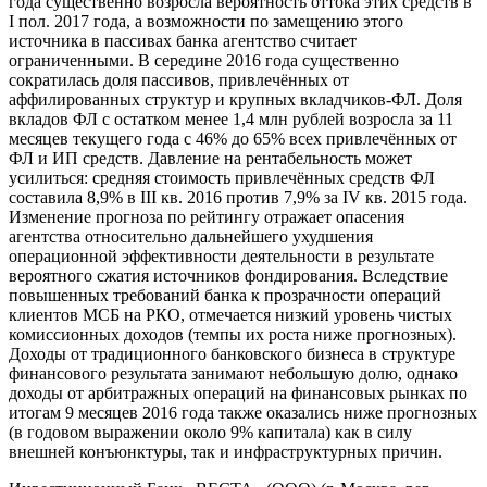
года существенно возросла вероятность оттока этих средств в
I пол. 2017 года, а возможности по замещению этого
источника в пассивах банка агентство считает
ограниченными. В середине 2016 года существенно
сократилась доля пассивов, привлечённых от
аффилированных структур и крупных вкладчиков-ФЛ. Доля
вкладов ФЛ с остатком менее 1,4 млн рублей возросла за 11
месяцев текущего года с 46% до 65% всех привлечённых от
ФЛ и ИП средств. Давление на рентабельность может
усилиться: средняя стоимость привлечённых средств ФЛ
составила 8,9% в III кв. 2016 против 7,9% за IV кв. 2015 года.
Изменение прогноза по рейтингу отражает опасения
агентства относительно дальнейшего ухудшения
операционной эффективности деятельности в результате
вероятного сжатия источников фондирования. Вследствие
повышенных требований банка к прозрачности операций
клиентов МСБ на РКО, отмечается низкий уровень чистых
комиссионных доходов (темпы их роста ниже прогнозных).
Доходы от традиционного банковского бизнеса в структуре
финансового результата занимают небольшую долю, однако
доходы от арбитражных операций на финансовых рынках по
итогам 9 месяцев 2016 года также оказались ниже прогнозных
(в годовом выражении около 9% капитала) как в силу
внешней конъюнктуры, так и инфраструктурных причин.