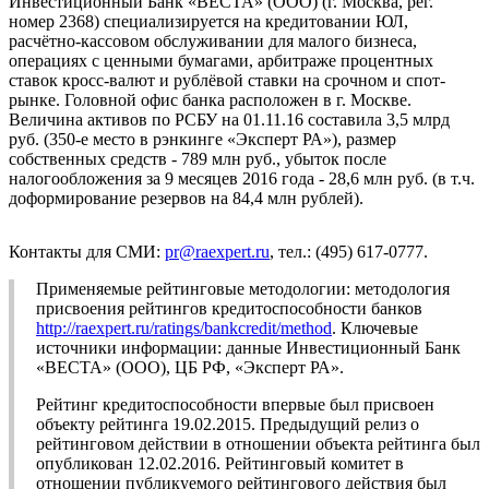
Инвестиционный Банк «ВЕСТА» (ООО) (г. Москва, рег.
номер 2368) специализируется на кредитовании ЮЛ,
расчётно-кассовом обслуживании для малого бизнеса,
операциях с ценными бумагами, арбитраже процентных
ставок кросс-валют и рублёвой ставки на срочном и спот-
рынке. Головной офис банка расположен в г. Москве.
Величина активов по РСБУ на 01.11.16 составила 3,5 млрд
руб. (350-е место в рэнкинге «Эксперт РА»), размер
собственных средств - 789 млн руб., убыток после
налогообложения за 9 месяцев 2016 года - 28,6 млн руб. (в т.ч.
доформирование резервов на 84,4 млн рублей).
Контакты для СМИ:
pr@raexpert.ru
, тел.: (495) 617-0777.
Применяемые рейтинговые методологии: методология
присвоения рейтингов кредитоспособности банков
http://raexpert.ru/ratings/bankcredit/method
. Ключевые
источники информации: данные Инвестиционный Банк
«ВЕСТА» (ООО), ЦБ РФ, «Эксперт РА».
Рейтинг кредитоспособности впервые был присвоен
объекту рейтинга 19.02.2015. Предыдущий релиз о
рейтинговом действии в отношении объекта рейтинга был
опубликован 12.02.2016. Рейтинговый комитет в
отношении публикуемого рейтингового действия был