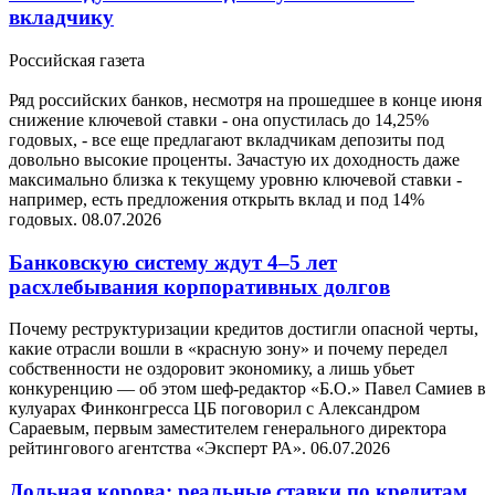
вкладчику
Российская газета
Ряд российских банков, несмотря на прошедшее в конце июня
снижение ключевой ставки - она опустилась до 14,25%
годовых, - все еще предлагают вкладчикам депозиты под
довольно высокие проценты. Зачастую их доходность даже
максимально близка к текущему уровню ключевой ставки -
например, есть предложения открыть вклад и под 14%
годовых.
08.07.2026
Банковскую систему ждут 4–5 лет
расхлебывания корпоративных долгов
Почему реструктуризации кредитов достигли опасной черты,
какие отрасли вошли в «красную зону» и почему передел
собственности не оздоровит экономику, а лишь убьет
конкуренцию — об этом шеф-редактор «Б.О.» Павел Самиев в
кулуарах Финконгресса ЦБ поговорил с Александром
Сараевым, первым заместителем генерального директора
рейтингового агентства «Эксперт РА».
06.07.2026
Дольная корова: реальные ставки по кредитам