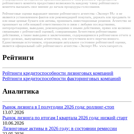
рейтингового комитета предоставил возможность каждому члену рейтингового
комитета высказать свое мнение до начала процедуры голосования.
Рейтинговые оценки выражают мнение рейтингового агентства «Эксперт РА» и не
являются установлением фактов или рекомендацией покупать, держать или продавать те
или иные ценные бумаги или активы, принимать инвестиционные решения. Агентство не
принимает на себя никакой ответственности в связи с любыми последствиями,
интерпретациями, выводами, рекомендациями и иными действиями, прямо или косвенно
связанными с рейтинговой оценкой, совершенными Агентством рейтинговыми
действиями, а также выводами и заключениями, содержащимися в рейтинговом отчете и
пресс-релизах, выпущенных агентством, или отсутствием всего перечисленного.
Единственным источником, отражающим актуальное состояние рейтинговой оценки,
является официальный сайт рейтингового агентства «Эксперт РА» www.raexpert.ru.
Рейтинги
Рейтинги кредитоспособности лизинговых компаний
Рейтинги кредитоспособности факторинговых компаний
Аналитика
Рынок лизинга в I полугодии 2026 года: роллинг-стоп
13.07.2026
Рынок лизинга по итогам I квартала 2026 года: низкий старт
10.06.2026
Лизинговые активы в 2026 году: в состоянии ремиссии
22.05.2026