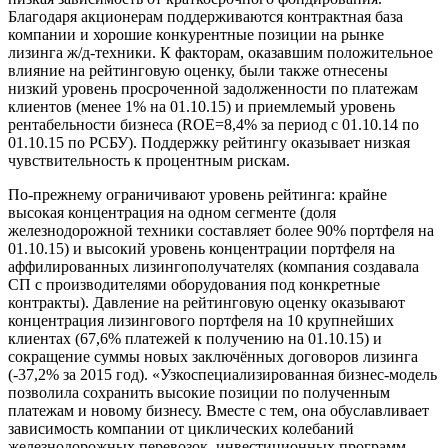
Благодаря акционерам поддерживаются контрактная база
компании и хорошие конкурентные позиции на рынке
лизинга ж/д-техники. К факторам, оказавшим положительное
влияние на рейтинговую оценку, были также отнесены
низкий уровень просроченной задолженности по платежам
клиентов (менее 1% на 01.10.15) и приемлемый уровень
рентабельности бизнеса (ROE=8,4% за период с 01.10.14 по
01.10.15 по РСБУ). Поддержку рейтингу оказывает низкая
чувствительность к процентным рискам.
По-прежнему ограничивают уровень рейтинга: крайне
высокая концентрация на одном сегменте (доля
железнодорожной техники составляет более 90% портфеля на
01.10.15) и высокий уровень концентрации портфеля на
аффилированных лизингополучателях (компания создавала
СП с производителями оборудования под конкретные
контракты). Давление на рейтинговую оценку оказывают
концентрация лизингового портфеля на 10 крупнейших
клиентах (67,6% платежей к получению на 01.10.15) и
сокращение суммы новых заключённых договоров лизинга
(-37,2% за 2015 год). «Узкоспециализированная бизнес-модель
позволила сохранить высокие позиции по полученным
платежам и новому бизнесу. Вместе с тем, она обуславливает
зависимость компании от циклических колебаний
железнодорожных перевозок, инвестиционных программ