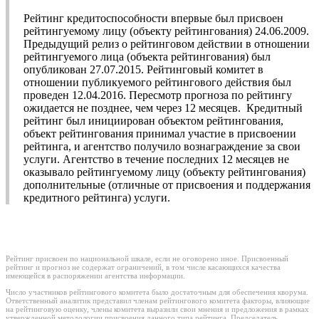
Рейтинг кредитоспособности впервые был присвоен
рейтингуемому лицу (объекту рейтингования) 24.06.2009.
Предыдущий релиз о рейтинговом действии в отношении
рейтингуемого лица (объекта рейтингования) был
опубликован 27.07.2015. Рейтинговый комитет в
отношении публикуемого рейтингового действия был
проведен 12.04.2016. Пересмотр прогноза по рейтингу
ожидается не позднее, чем через 12 месяцев. Кредитный
рейтинг был инициирован объектом рейтингования,
объект рейтингования принимал участие в присвоении
рейтинга, и агентство получило вознаграждение за свои
услуги. Агентство в течение последних 12 месяцев не
оказывало рейтингуемому лицу (объекту рейтингования)
дополнительные (отличные от присвоения и поддержания
кредитного рейтинга) услуги.
Рейтинг присвоен по национальной шкале, если не оговорено иное. Присвоенный
рейтинг и прогноз не содержат ограничений, в том числе касающихся качества
имеющейся в распоряжении агентства информации.
Число участников рейтингового комитета было достаточным для обеспечения кворума.
Ответственный аналитик представил членам рейтингового комитета факторы, влияющие
на рейтинговую оценку, члены комитета выразили свои мнения и предложения в рамках
утвержденной методологии присвоения данного типа рейтинга. Председатель