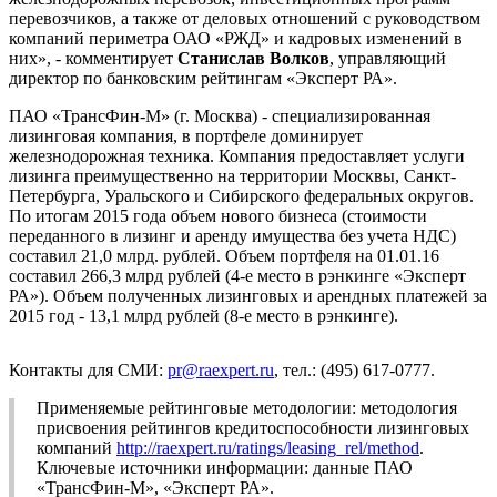
перевозчиков, а также от деловых отношений с руководством
компаний периметра ОАО «РЖД» и кадровых изменений в
них», - комментирует
Станислав Волков
, управляющий
директор по банковским рейтингам «Эксперт РА».
ПАО «ТрансФин-М» (г. Москва) - специализированная
лизинговая компания, в портфеле доминирует
железнодорожная техника. Компания предоставляет услуги
лизинга преимущественно на территории Москвы, Санкт-
Петербурга, Уральского и Сибирского федеральных округов.
По итогам 2015 года объем нового бизнеса (стоимости
переданного в лизинг и аренду имущества без учета НДС)
составил 21,0 млрд. рублей. Объем портфеля на 01.01.16
составил 266,3 млрд рублей (4-е место в рэнкинге «Эксперт
РА»). Объем полученных лизинговых и арендных платежей за
2015 год - 13,1 млрд рублей (8-е место в рэнкинге).
Контакты для СМИ:
pr@raexpert.ru
, тел.: (495) 617-0777.
Применяемые рейтинговые методологии: методология
присвоения рейтингов кредитоспособности лизинговых
компаний
http://raexpert.ru/ratings/leasing_rel/method
.
Ключевые источники информации: данные ПАО
«ТрансФин-М», «Эксперт РА».