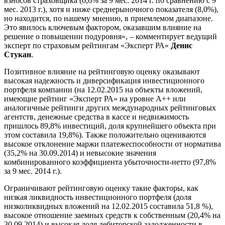
взносов страховщика (6,6% за 9 мес. 2014 г. по сравнению с 9
мес. 2013 г.), хотя и ниже среднерыночного показателя (8,0%),
но находится, по нашему мнению, в приемлемом диапазоне.
Это явилось ключевым фактором, оказавшим влияние на
решение о повышении подуровня», – комментирует ведущий
эксперт по страховым рейтингам «Эксперт РА»
Денис
Стукан
.
Позитивное влияние на рейтинговую оценку оказывают
высокая надежность и диверсификация инвестиционного
портфеля компании (на 12.02.2015 на объекты вложений,
имеющие рейтинг «Эксперт РА» на уровне А++ или
аналогичные рейтинги других международных рейтинговых
агентств, денежные средства в кассе и недвижимость
пришлось 89,8% инвестиций, доля крупнейшего объекта при
этом составила 19,8%). Также положительно оцениваются
высокое отклонение маржи платежеспособности от норматива
(35,2% на 30.09.2014) и невысокие значения
комбинированного коэффициента убыточности-нетто (97,8%
за 9 мес. 2014 г.).
Ограничивают рейтинговую оценку такие факторы, как
низкая ликвидность инвестиционного портфеля (доля
низколиквидных вложений на 12.02.2015 составила 51,8 %),
высокое отношение заемных средств к собственным (20,4% на
30.09.2014) и высокая доля дебиторской задолженности в