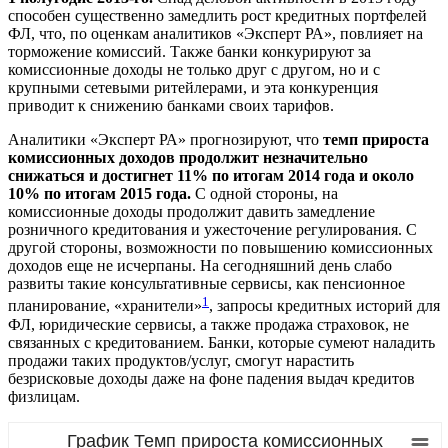
способен существенно замедлить рост кредитных портфелей
ФЛ, что, по оценкам аналитиков «Эксперт РА», повлияет на
торможение комиссий. Также банки конкурируют за
комиссионные доходы не только друг с другом, но и с
крупными сетевыми ритейлерами, и эта конкуренция
приводит к снижению банками своих тарифов.
Аналитики «Эксперт РА» прогнозируют, что
темп прироста
комиссионных доходов продолжит незначительно
снижаться и достигнет 11% по итогам 2014 года и около
10% по итогам 2015 года.
С одной стороны, на
комиссионные доходы продолжит давить замедление
розничного кредитования и ужесточение регулирования. С
другой стороны, возможности по повышению комиссионных
доходов еще не исчерпаны. На сегодняшний день слабо
развиты такие консультативные сервисы, как пенсионное
1
планирование, «хранители»
, запросы кредитных историй для
ФЛ, юридические сервисы, а также продажа страховок, не
связанных с кредитованием. Банки, которые сумеют наладить
продажи таких продуктов/услуг, смогут нарастить
безрисковые доходы даже на фоне падения выдач кредитов
физлицам.
График Темп прироста комиссионных