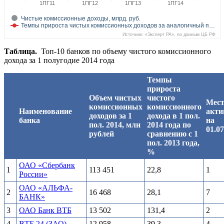
1ПГ11
1ПГ12
1ПГ13
1ПГ14
Чистые комиссионные доходы, млрд. руб.
Темпы прироста чистых комиссионных доходов за аналогичный п…
Источник: «Эксперт РА», по данным ЦБ РФ
Таблица.
Топ-10 банков по объему чистого комиссионного
дохода за 1 полугодие 2014 года
Темпы
прироста
Объем чистых
чистого
Мест
комиссионных
комиссионного
Наименование
акти
доходов за 1
дохода в 1 пол.
банка
на
пол. 2014, млн
2014 года по
01.07
рублей
сравнению с 1
пол. 2013 года,
%
ОАО «Сбербанк
1
113 451
22,8
1
России»
ОАО «АЛЬФА-
2
16 468
28,1
7
БАНК»
3
ОАО Банк ВТБ
13 502
131,4
2
4
ВТБ 24 (ЗАО)
12 958
39,3
4