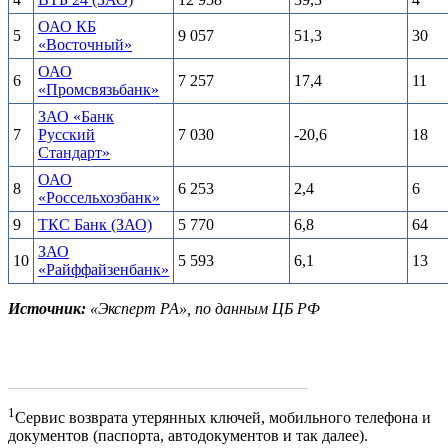
ОАО КБ
5
9 057
51,3
30
«Восточный»
ОАО
6
7 257
17,4
11
«Промсвязьбанк»
ЗАО «Банк
7
Русский
7 030
-20,6
18
Стандарт»
ОАО
8
6 253
2,4
6
«Россельхозбанк»
9
ТКС Банк (ЗАО)
5 770
6,8
64
ЗАО
10
5 593
6,1
13
«Райффайзенбанк»
Источник:
«Эксперт РА», по данным ЦБ РФ
1
Сервис возврата утерянных ключей, мобильного телефона и
документов (паспорта, автодокументов и так далее).