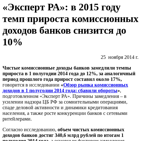
«Эксперт РА»: в 2015 году
темп прироста комиссионных
доходов банков снизится до
10%
25 ноября 2014 г.
Чистые комиссионные доходы банков замедлили темпы
прироста в 1 полугодии 2014 года до 12%, за аналогичный
период прошлого года прирост составил около 17%,
говорится в исследовании
«
Обзор рынка комиссионных
доходов в 1 полугодии 2014 года: сбавили обороты
»
,
подготовленном «Эксперт РА». Причины замедления – в
усилении надзора ЦБ РФ за сомнительными операциями,
спаде деловой активности и динамики кредитования
населения, а также росте конкуренции банков с сетевыми
ритейлерами.
Согласно исследованию,
объем чистых комиссионных
доходов банков достиг
340,6 млрд рублей по итогам 1
полугодия 2014 года
, а основным фактором замедления