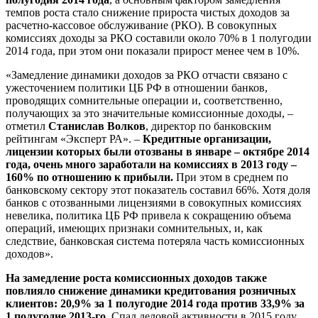
темпов роста стало снижение прироста чистых доходов за
расчетно-кассовое обслуживание (РКО). В совокупных
комиссиях доходы за РКО составили около 70% в 1 полугодии
2014 года, при этом они показали прирост менее чем в 10%.
«Замедление динамики доходов за РКО
отчасти связано с
ужесточением политики ЦБ РФ в отношении банков,
проводящих сомнительные операции и, соответственно,
получающих за это значительные комиссионные доходы, –
отметил
Станислав Волков
, директор по банковским
рейтингам «Эксперт РА». –
Кредитные организации,
лицензии которых были отозваны в январе – октябре 2014
года, очень много заработали на комиссиях в 2013 году –
160% по отношению к прибыли.
При этом в среднем по
банковскому сектору этот показатель составил 66%. Хотя доля
банков с отозванными лицензиями в совокупных комиссиях
невелика, политика ЦБ РФ привела к сокращению объема
операций, имеющих признаки сомнительных, и, как
следствие, банковская система потеряла часть комиссионных
доходов».
На замедление роста комиссионных доходов также
повлияло снижение динамики кредитования розничных
клиентов: 20,9% за 1 полугодие 2014 года против 33,9% за
1 полугодие 2013-го.
Спад деловой активности в 2015 году