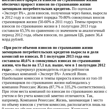
обеспечил прирост взносов по страхованию жизни
заемщиков потребительских кредитов.
По оценкам
«Эксперт РА», доля взносов, полученная через банки, выросла
в 2012 году и составляет порядка 70-80% совокупных вносов
страховщиков жизни (50-60% в 2011 году). Темпы прироста
взносов по страхованию жизни в 1 полугодии 2013 года
составили 65,5% по сравнению со значением за аналогичный
период 2012 года, объем взносов, по данным ЦБ, равен 36,4
млрд рублей.
«
При росте объемов взносов по страхованию жизни
заемщиков потребительских кредитов выросла и доля
комиссий во взносах. В 1 полугодии 2013 года она
составила 40,6% в совокупных взносах по страхованию
жизни, что было на 17,1 п.п. выше, чем в 1 полугодии 2012
года
», - подчеркнул руководитель отдела рейтингов
страховых компаний «Эксперт РА» Алексей Янин.
Наибольшие комиссии и темпы прироста взносов из топ-10
страховщиков по страхованию жизни наблюдались у
компании Ренессанс Жизнь (87,7% и 335,2% соответственно).
При этом места компаний по взносам по страхованию жизни с
учетом и без учета комиссий заметно отличаются. Так,
например, Компания Ренессанс Жизнь, занимающая 1 место
по объему взносов с учетом комиссии, располагается лишь на
9 месте по объему взносов без комиссии. Компания