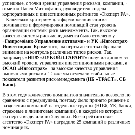
успешные, с точки зрения управления рисками, компании, -
отметил Павел Митрофанов, руководитель отдела
корпоративных и инвестиционных рейтингов «Эксперт РА».
– Ключевым критерием для формирования списка
номинантов и формулировки номинаций стал уровень
организации системы риск-менеджмента. Так, высокое
качество системы риск-менеджмента было отмечено у
«
Газпромбанк-Управление активами
» и
УК «Ингосстрах-
Инвестиции»
. Кроме того, эксперты агентства обращали
внимание на контроль различных типов рисков. Так,
например,
«НПФ «ЛУКОЙЛ-ГАРАНТ»
получил диплом за
высокий уровень управления инвестиционными рисками, а
ОСАО «Ингосстрах»
- за высокое качество управления
рыночными рисками. Также мы отмечали стабильные
показатели развития риск-менеджмента (
НБ «ТРАСТ», СБ
Банк
).
В этом году количество номинантов значительно возросло по
сравнению с предыдущим, поэтому было принято решение о
разделении компаний на отдельные группы (НПФ, УК, банки,
страховые и лизинговые компании), в каждой из которых
эксперты выделили по 5 лучших. Всего рейтинговое
агентство «Эксперт РА» наградило 25 компаний в различных
номинациях.