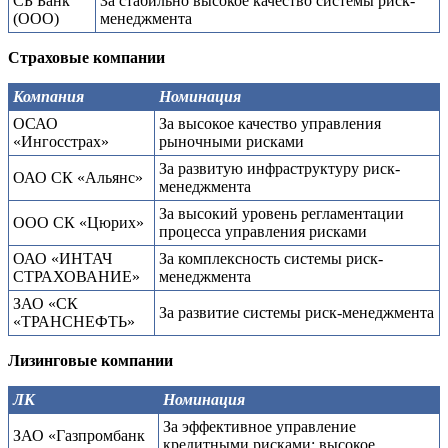
СБ Банк
За стабильно высокое качество системы риск-
(ООО)
менеджмента
Страховые компании
Компания
Номинация
ОСАО
За высокое качество управления
«Ингосстрах»
рыночными рисками
За развитую инфраструктуру риск-
ОАО СК «Альянс»
менеджмента
За высокий уровень регламентации
ООО СК «Цюрих»
процесса управления рисками
ОАО «ИНТАЧ
За комплексность системы риск-
СТРАХОВАНИЕ»
менеджмента
ЗАО «СК
За развитие системы риск-менеджмента
«ТРАНСНЕФТЬ»
Лизинговые компании
ЛК
Номинация
За эффективное управление
ЗАО «Газпромбанк
кредитными рисками: высокое