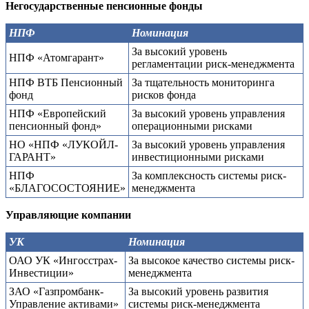
Негосударственные пенсионные фонды
НПФ
Номинация
За высокий уровень
НПФ «Атомгарант»
регламентации риск-менеджмента
НПФ ВТБ Пенсионный
За тщательность мониторинга
фонд
рисков фонда
НПФ «Европейский
За высокий уровень управления
пенсионный фонд»
операционными рисками
НО «НПФ «ЛУКОЙЛ-
За высокий уровень управления
ГАРАНТ»
инвестиционными рисками
НПФ
За комплексность системы риск-
«БЛАГОСОСТОЯНИЕ»
менеджмента
Управляющие компании
УК
Номинация
ОАО УК «Ингосстрах-
За высокое качество системы риск-
Инвестиции»
менеджмента
ЗАО «Газпромбанк-
За высокий уровень развития
Управление активами»
системы риск-менеджмента