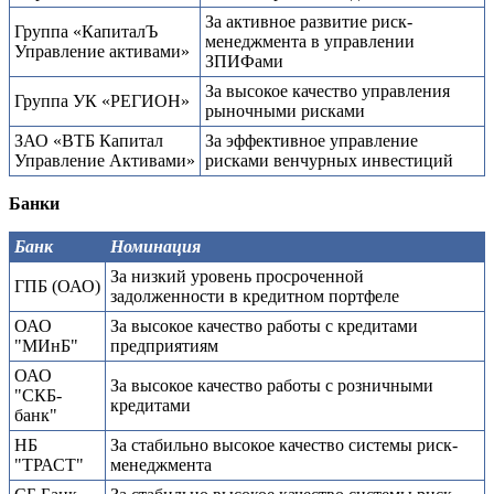
За активное развитие риск-
Группа «КапиталЪ
менеджмента в управлении
Управление активами»
ЗПИФами
За высокое качество управления
Группа УК «РЕГИОН»
рыночными рисками
ЗАО «ВТБ Капитал
За эффективное управление
Управление Активами»
рисками венчурных инвестиций
Банки
Банк
Номинация
За низкий уровень просроченной
ГПБ (ОАО)
задолженности в кредитном портфеле
ОАО
За высокое качество работы с кредитами
"МИнБ"
предприятиям
ОАО
За высокое качество работы с розничными
"СКБ-
кредитами
банк"
НБ
За стабильно высокое качество системы риск-
"ТРАСТ"
менеджмента