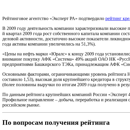
Рейтинговое агентство «Эксперт РА» подтвердило
рейтинг кр
В 2009 году деятельность компании характеризовали высокие по
й квартал 2009 года рост собственного капитала компании со
деловой активности, достаточно высокие показатели ликвидност
года активы компании увеличились на 51,3%).
«Цены на нефть марки «Юралс» к концу 2009 года установились
внимание покупку АФК «Система» 49% акций ОАО НК «РуссНе
предприятиями Башкирского ТЭКа, принадлежащим АФК «Сист
Основными факторами, ограничивающими уровень рейтинга НК 
составило 1,53), высокая доля крупнейшего кредитора в стру
(более половины выручки по итогам 2009 года получено в резу
По данным рейтинга крупнейших компаний России «Эксперт 40
Профильное направление – добыча, переработка и реализация 
российском рынке.
По вопросам получения рейтинга