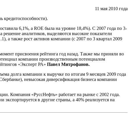
11 мая 2010 года
нь кредитоспособности).
ставила 6,1%, а ROE была на уровне 18,4%). С 2007 года по 3-
на решение аналитиков, выделяются высокие показатели
), а также рост активов компании (с 2007 по 3 квартал 2009
 момент присвоения рейтинга год назад. Также мы приняли во
потенциал компании производственным потенциалом
ейтингов «Эксперт РА»
Павел Митрофанов.
ема долга компании к выручке по итогам 9 месяцев 2009 года
в Сбербанке), невысокая диверсификация бизнеса компании
ии. Компания «РуссНефть» работает на рынке с 2002 года.
 экспортируется в другие страны, а 40% реализуется на