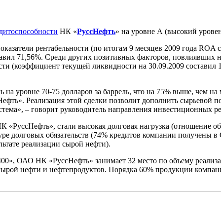
едитоспособности
НК «
РуссНефть
» на уровне А (высокий урове
казатели рентабельности (по итогам 9 месяцев 2009 года ROA со
ставил 71,56%. Среди других позитивных факторов, повлиявших 
и (коэффициент текущей ликвидности на 30.09.2009 составил 1.1
 на уровне 70-75 долларов за баррель, что на 75% выше, чем на
фть». Реализация этой сделки позволит дополнить сырьевой 
ема», – говорит руководитель направления инвестиционных р
«РуссНефть», стали высокая долговая нагрузка (отношение объ
ктуре долговых обязательств (74% кредитов компании получены 
льтате реализации сырой нефти).
0», ОАО НК «РуссНефть» занимает 32 место по объему реализац
сырой нефти и нефтепродуктов. Порядка 60% продукции компании