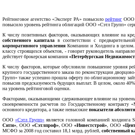
Рейтинговое агентство «Эксперт РА» повысило
рейтинг
ООО «
повысило уровень рейтинга облигаций ООО «Сэтл Групп» сери
К числу позитивных факторов, оказывающих влияние на кред
собственного капитала
в соответствии с предварительно
корпоративного управления
Компании и Холдинга в целом. 
классу строящихся объектов, - говорит руководитель направ
действует брокерская компания
«Петербургская Недвижимост
К числу факторов, которые обусловили повышение уровня ре
крупного государственного заказа по реконструкции дворцово
Групп» также успешно прошла оферту по облигационному займ
повысив предсказуемость будущих выплат. В целом, около 40% 
на уровень рейтинговой оценки.
Факторами, оказывающими сдерживающее влияние на уровень 
своевременности расчетов по Государственному контракту «
основного кредитора, а также невысокие
показатели абсолютн
ООО
«Сэтл Групп»
является головной компанией холдинга Se
Сити»
, ООО
«Сэтлпроф»
, ООО
«Инвестстрой»
, ООО
«Цент
МСФО за 2008 год составил 18,1 млрд. рублей,
собственный к