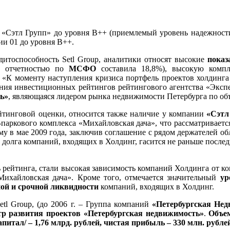
Сэтл Групп» до уровня В++ (приемлемый уровень надежности)
и 01 до уровня В++.
итоспособность Setl Group, аналитики относят высокие
показ
й отчетностью по
МСФО
составила 18,8%), высокую компл
«К моменту наступления кризиса портфель проектов холдинга 
ления инвестиционных рейтингов рейтингового агентства «Экс
ь»
, являющаяся лидером рынка недвижимости Петербурга по об
йтинговой оценки, относится также наличие у компании
«Сэтл
-паркового комплекса «Михайловская дача», что рассматриваетс
у в мае 2009 года, заключив соглашение с рядом держателей об
долга компаний, входящих в Холдинг, гасится не раньше послед
рейтинга, стали высокая зависимость компаний Холдинга от ко
Михайловская дача». Кроме того, отмечается значительный
ур
ой и срочной ликвидности
компаний, входящих в Холдинг.
tl Group, (до 2006 г. – Группа компаний
«Петербургская Не
р развития проектов «Петербургская недвижимость»
.
Объе
апитал
/ – 1,76 млрд. рублей,
чистая прибыль
– 330 млн. рубле