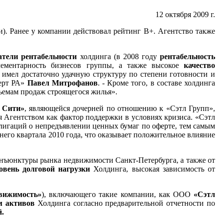
12 октября 2009 г.
. Ранее у компании действовал рейтинг В+. Агентство также
атели рентабельности
холдинга (в 2008 году
рентабельность
ементарность бизнесов группы, а также высокое
качество
имел достаточно удачную структуру по степени готовности и
перт РА»
Павел Митрофанов
. - Кроме того, в составе холдинга
ъемам продаж строящегося жилья».
 Сити»
, являющейся дочерней по отношению к «Сэтл Групп»,
я Агентством как фактор поддержки в условиях кризиса. «Сэтл
лигаций о непредъявлении ценных бумаг по оферте, тем самым
него квартала 2010 года, что оказывает положительное влияние
нъюнктуры рынка недвижимости Санкт-Петербурга, а также от
овень долговой нагрузки
Холдинга, высокая зависимость от
движимость»
), включающего такие компании, как ООО
«Сэтл
м активов
Холдинга согласно предварительной отчетности по
й.