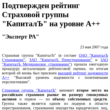
Подтвержден рейтинг
Страховой группы
"КапиталЪ" на уровне А++
"Эксперт РА"
23 мая 2007 года
Страховая группа "КапиталЪ" (в составе
ОАО "КапиталЪ
Страхование"
,
ЗАО "КапиталЪ Перестрахование"
и
ЗАО
"КапиталЪ Медицинское страхование"
) прошла ежегодную
процедуру актуализации рейтинговой оценки, по итогам
которой ей вновь был присвоен
высший рейтинг надежности
A++
"Высокий уровень надежности с позитивными
перспективами".
Страховая группа "КапиталЪ"
занимает
второе место на
российском страховом рынке по размеру совокупных
активов
и первое — по
объему собственных средств
.
Группа также является одним из лидеров в области
перестрахования, страхования имущества юридических лиц,