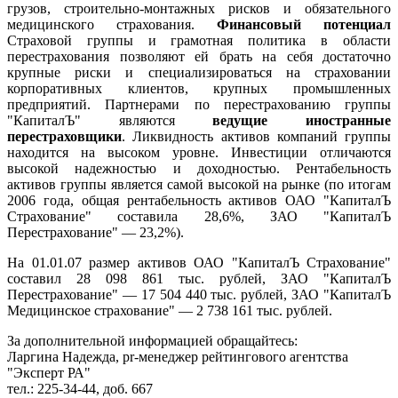
грузов, строительно-монтажных рисков и обязательного
медицинского страхования.
Финансовый потенциал
Страховой группы и грамотная политика в области
перестрахования позволяют ей брать на себя достаточно
крупные риски и специализироваться на страховании
корпоративных клиентов, крупных промышленных
предприятий. Партнерами по перестрахованию группы
"КапиталЪ" являются
ведущие иностранные
перестраховщики
. Ликвидность активов компаний группы
находится на высоком уровне. Инвестиции отличаются
высокой надежностью и доходностью. Рентабельность
активов группы является самой высокой на рынке (по итогам
2006 года, общая рентабельность активов ОАО "КапиталЪ
Страхование" составила 28,6%, ЗАО "КапиталЪ
Перестрахование" — 23,2%).
На 01.01.07 размер активов ОАО "КапиталЪ Страхование"
составил 28 098 861 тыс. рублей, ЗАО "КапиталЪ
Перестрахование" — 17 504 440 тыс. рублей, ЗАО "КапиталЪ
Медицинское страхование" — 2 738 161 тыс. рублей.
За дополнительной информацией обращайтесь:
Ларгина Надежда, pr-менеджер рейтингового агентства
"Эксперт РА"
тел.: 225-34-44, доб. 667