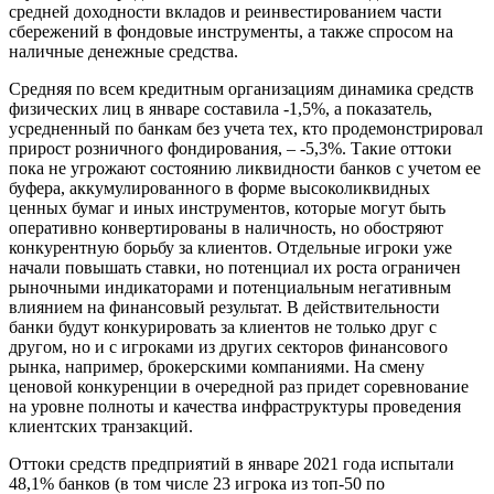
средней доходности вкладов и реинвестированием части
сбережений в фондовые инструменты, а также спросом на
наличные денежные средства.
Средняя по всем кредитным организациям динамика средств
физических лиц в январе составила -1,5%, а показатель,
усредненный по банкам без учета тех, кто продемонстрировал
прирост розничного фондирования, – -5,3%. Такие оттоки
пока не угрожают состоянию ликвидности банков с учетом ее
буфера, аккумулированного в форме высоколиквидных
ценных бумаг и иных инструментов, которые могут быть
оперативно конвертированы в наличность, но обостряют
конкурентную борьбу за клиентов. Отдельные игроки уже
начали повышать ставки, но потенциал их роста ограничен
рыночными индикаторами и потенциальным негативным
влиянием на финансовый результат. В действительности
банки будут конкурировать за клиентов не только друг с
другом, но и с игроками из других секторов финансового
рынка, например, брокерскими компаниями. На смену
ценовой конкуренции в очередной раз придет соревнование
на уровне полноты и качества инфраструктуры проведения
клиентских транзакций.
Оттоки средств предприятий в январе 2021 года испытали
48,1% банков (в том числе 23 игрока из топ-50 по