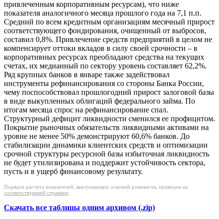
привлеченным корпоративным ресурсам), что ниже
показателя аналогичного месяца прошлого года на 7,1 п.п.
Средний по всем кредитным организациям месячный прирост
соответствующего фондирования, очищенный от выбросов,
составил 0,8%. Привлечение средств предприятий в целом не
компенсирует оттоки вкладов в силу своей срочности – в
корпоративных ресурсах преобладают средства на текущих
счетах, их медианный по сектору уровень составляет 62,2%.
Ряд крупных банков в январе также задействовал
инструменты рефинансирования со стороны Банка России,
чему поспособствовал прошлогодний прирост залоговой базы
в виде выкупленных облигаций федерального займа. По
итогам месяца спрос на рефинансирование спал.
Структурный дефицит ликвидности сменился ее профицитом.
Покрытие рыночных обязательств ликвидными активами на
уровне не менее 50% демонстрируют 60,6% банков. До
стабилизации динамики клиентских средств и оптимизации
срочной структуры ресурсной базы избыточная ликвидность
не будет утилизирована и поддержит устойчивость сектора,
пусть и в ущерб финансовому результату.
Порядок расчета показателей, выступающих основой рэнкингов, приведен на
соответствующей странице
.
Скачать все таблицы одним архивом (.zip)