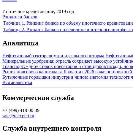
Ипотечное кредитование, 2019 год
Рэнкинги банков
Таблица 1. Рэнкинг банков по объему ипотечного кредитовани
Таблица 2. Рэнкинг банков по величине ипотечного портфеля н
Аналитика
Нефтегазовый сектор: внутри идеального шторма
Нефтегазовы
Минеральные удобрения: отрасль сохраняет высокую устойчив
Транспорт: «дно» ставок операторов и стивидоров позади, но 
Рынок долгового капитала за II квартал 2026 года: осторожн
Бутылочные горлышки индустрии чипов: анатомия технологич
Вся аналитика
Коммерческая служба
+7 (499) 418-00-39
sale@raexpert.ru
Служба внутреннего контроля