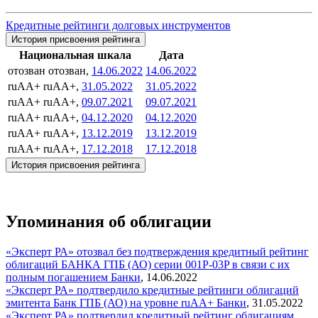
Кредитные рейтинги долговых инструментов
История присвоения рейтинга
Национальная шкала
Дата
отозван
отозван,
14.06.2022
14.06.2022
ruAA+
ruAA+,
31.05.2022
31.05.2022
ruAA+
ruAA+,
09.07.2021
09.07.2021
ruAA+
ruAA+,
04.12.2020
04.12.2020
ruAA+
ruAA+,
13.12.2019
13.12.2019
ruAA+
ruAA+,
17.12.2018
17.12.2018
История присвоения рейтинга
Упоминания об облигации
«Эксперт РА» отозвал без подтверждения кредитный рейтинг
облигаций БАНКА ГПБ (АО) серии 001P-03P в связи с их
полным погашением
Банки
,
14.06.2022
«Эксперт РА» подтвердило кредитные рейтинги облигаций
эмитента Банк ГПБ (АО) на уровне ruAA+
Банки
,
31.05.2022
«Эксперт РА» подтвердил кредитный рейтинг облигациям