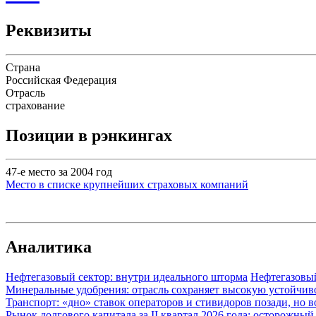
Реквизиты
Страна
Российская Федерация
Отрасль
страхование
Позиции в рэнкингах
47-е место за 2004 год
Место в списке крупнейших страховых компаний
Аналитика
Нефтегазовый сектор: внутри идеального шторма
Нефтегазовы
Минеральные удобрения: отрасль сохраняет высокую устойчив
Транспорт: «дно» ставок операторов и стивидоров позади, но 
Рынок долгового капитала за II квартал 2026 года: осторожн