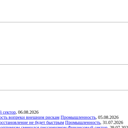
й сектор
,
06.08.2026
ость вопреки внешним рискам
Промышленность
,
05.08.2026
восстановление не будет быстрым
Промышленность
,
31.07.2026
ый оптимизм сменился пессимизмом
Финансовый сектор
,
29.07.20