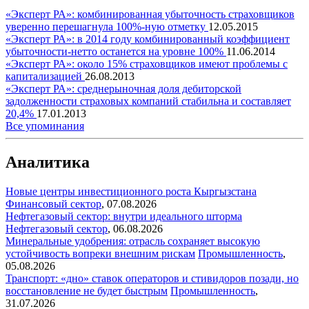
«Эксперт РА»: комбинированная убыточность страховщиков
уверенно перешагнула 100%-ную отметку
12.05.2015
«Эксперт РА»: в 2014 году комбинированный коэффициент
убыточности-нетто останется на уровне 100%
11.06.2014
«Эксперт РА»: около 15% страховщиков имеют проблемы с
капитализацией
26.08.2013
«Эксперт РА»: среднерыночная доля дебиторской
задолженности страховых компаний стабильна и составляет
20,4%
17.01.2013
Все упоминания
Аналитика
Новые центры инвестиционного роста Кыргызстана
Финансовый сектор
,
07.08.2026
Нефтегазовый сектор: внутри идеального шторма
Нефтегазовый сектор
,
06.08.2026
Минеральные удобрения: отрасль сохраняет высокую
устойчивость вопреки внешним рискам
Промышленность
,
05.08.2026
Транспорт: «дно» ставок операторов и стивидоров позади, но
восстановление не будет быстрым
Промышленность
,
31.07.2026