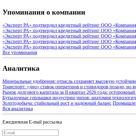
Упоминания о компании
«Эксперт РА» подтвердил кредитный рейтинг ООО «Компания
«Эксперт РА» подтвердил кредитный рейтинг ООО «Компания
«Эксперт РА» подтвердил кредитный рейтинг ООО «Компания
«Эксперт РА» подтвердил кредитный рейтинг ООО «Компания
«Эксперт РА» подтвердил кредитный рейтинг ООО «Компания
Все упоминания
Аналитика
Минеральные удобрения: отрасль сохраняет высокую устойчив
Транспорт: «дно» ставок операторов и стивидоров позади, но 
Рынок долгового капитала за II квартал 2026 года: осторожн
Бутылочные горлышки индустрии чипов: анатомия технологич
Золотодобыча: стабильный рост и надежный баланс
Промышле
Вся аналитика
Ежедневная E-mail рассылка