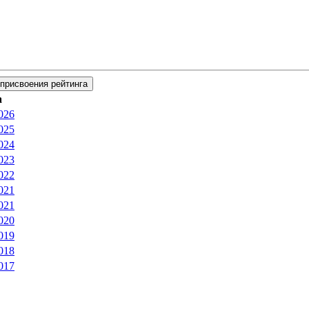
присвоения рейтинга
а
026
025
024
023
022
021
021
020
019
018
017