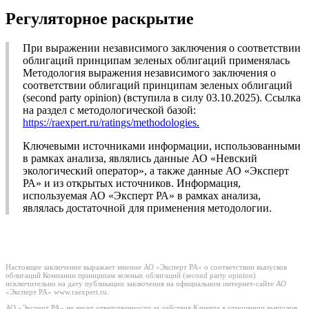
Регуляторное раскрытие
При выражении независимого заключения о соответствии
облигаций принципам зеленых облигаций применялась
Методология выражения независимого заключения о
соответствии облигаций принципам зеленых облигаций
(second party opinion) (вступила в силу 03.10.2025). Ссылка
на раздел с методологической базой:
https://raexpert.ru/ratings/methodologies
.
Ключевыми источниками информации, использованными
в рамках анализа, являлись данные АО «Невский
экологический оператор», а также данные АО «Эксперт
РА» и из открытых источников. Информация,
используемая АО «Эксперт РА» в рамках анализа,
являлась достаточной для применения методологии.
Настоящее заключение выражает мнение АО «Эксперт РА» о соответствии выпусков
облигаций Компании принципам зеленых облигаций (second party opinion)
исключительно на дату публикации заключения на официальном интернет-сайте АО
«Эксперт РА» www.raexpert.ru.
АО «Эксперт РА» не несет ответственности за действия Клиента в отношении выпусков