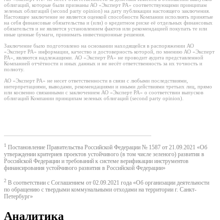
облигаций, которые были признаны АО «Эксперт РА» соответствующими принципам
зеленых облигаций (second party opinion) на дату публикации настоящего заключения.
Настоящее заключение не является оценкой способности Компании исполнять принятые
на себя финансовые обязательства и (или) о кредитном риске её отдельных финансовых
обязательств и не является установлением фактов или рекомендацией покупать те или
иные ценные бумаги, принимать инвестиционные решения.
Заключение было подготовлено на основании находящейся в распоряжении АО
«Эксперт РА» информации, качество и достоверность которой, по мнению АО «Эксперт
РА», являются надлежащими. АО «Эксперт РА» не проводит аудита представленной
Компанией отчётности и иных данных и не несёт ответственность за их точность и
полноту.
АО «Эксперт РА» не несет ответственности в связи с любыми последствиями,
интерпретациями, выводами, рекомендациями и иными действиями третьих лиц, прямо
или косвенно связанными с заключением АО «Эксперт РА» о соответствии выпусков
облигаций Компании принципам зеленых облигаций (second party opinion).
1
Постановление Правительства Российской Федерации № 1587 от 21.09.2021 «Об
утверждении критериев проектов устойчивого (в том числе зеленого) развития в
Российской Федерации и требований к системе верификации инструментов
финансирования устойчивого развития в Российской Федерации»
2
В соответствии с Соглашением от 02.09.2021 года «Об организации деятельности
по обращению с твердыми коммунальными отходами на территории г. Санкт-
Петербург»
Аналитика