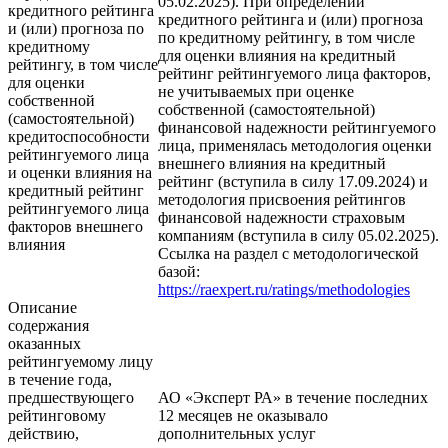
05.02.2025). При определении
кредитного рейтинга
кредитного рейтинга и (или) прогноза
и (или) прогноза по
по кредитному рейтингу, в том числе
кредитному
для оценки влияния на кредитный
рейтингу, в том числе
рейтинг рейтингуемого лица факторов,
для оценки
не учитываемых при оценке
собственной
собственной (самостоятельной)
(самостоятельной)
финансовой надежности рейтингуемого
кредитоспособности
лица, применялась методология оценки
рейтингуемого лица
внешнего влияния на кредитный
и оценки влияния на
рейтинг (вступила в силу 17.09.2024) и
кредитный рейтинг
методология присвоения рейтингов
рейтингуемого лица
финансовой надежности страховым
факторов внешнего
компаниям (вступила в силу 05.02.2025).
влияния
Ссылка на раздел с методологической
базой:
https://raexpert.ru/ratings/methodologies
Описание
содержания
оказанных
рейтингуемому лицу
в течение года,
предшествующего
АО «Эксперт РА» в течение последних
рейтинговому
12 месяцев не оказывало
действию,
дополнительных услуг