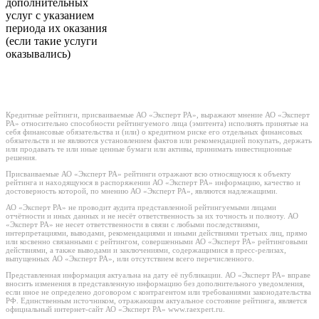
дополнительных
услуг с указанием
периода их оказания
(если такие услуги
оказывались)
Кредитные рейтинги, присваиваемые АО «Эксперт РА», выражают мнение АО «Эксперт
РА» относительно способности рейтингуемого лица (эмитента) исполнять принятые на
себя финансовые обязательства и (или) о кредитном риске его отдельных финансовых
обязательств и не являются установлением фактов или рекомендацией покупать, держать
или продавать те или иные ценные бумаги или активы, принимать инвестиционные
решения.
Присваиваемые АО «Эксперт РА» рейтинги отражают всю относящуюся к объекту
рейтинга и находящуюся в распоряжении АО «Эксперт РА» информацию, качество и
достоверность которой, по мнению АО «Эксперт РА», являются надлежащими.
АО «Эксперт РА» не проводит аудита представленной рейтингуемыми лицами
отчётности и иных данных и не несёт ответственность за их точность и полноту. АО
«Эксперт РА» не несет ответственности в связи с любыми последствиями,
интерпретациями, выводами, рекомендациями и иными действиями третьих лиц, прямо
или косвенно связанными с рейтингом, совершенными АО «Эксперт РА» рейтинговыми
действиями, а также выводами и заключениями, содержащимися в пресс-релизах,
выпущенных АО «Эксперт РА», или отсутствием всего перечисленного.
Представленная информация актуальна на дату её публикации. АО «Эксперт РА» вправе
вносить изменения в представленную информацию без дополнительного уведомления,
если иное не определено договором с контрагентом или требованиями законодательства
РФ. Единственным источником, отражающим актуальное состояние рейтинга, является
официальный интернет-сайт АО «Эксперт РА» www.raexpert.ru.