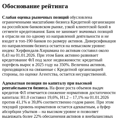
Обоснование рейтинга
Слабая оценка рыночных позиций
обусловлена
ограниченными масштабами бизнеса Кредитной организации
на российском банковском рынке, узкой клиентской базой в
сегменте кредитования: Банк не занимает значимых позиций
в отрасли ни по одному из направлений деятельности и не
входит в топ-190 банков по размеру активов. Диверсификация
по направлениям бизнеса остается на невысоком уровне:
индекс Херфиндаля-Хиршмана по активам составил около
0,43 на 01.01.2026. При этом Банк активно развивает
кредитование ФЛ под залог недвижимости: кредитный
портфель вырос в 2025 году на 350%. Величина активов,
приходящихся на связанные с Кредитной организацией
стороны, по оценке Агентства, остается несущественной.
Адекватная позиция по капиталу при высокой
рентабельности бизнеса.
На фоне роста объемов выдач
кредитов ФЛ отмечается снижение нормативов достаточности
капитала: Н1.0 составил 19,6%, Н1.2 – 17,1% на 01.01.2026
против 41,1% и 39,8% соответственно годом ранее. При этом
текущий уровень нормативов остается адекватным, а буфер
абсорбции убытков – на высоком уровне и позволяет
выдержать более 22% обесценения активов и внебалансовых