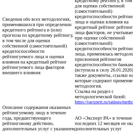
кредитному рейтингу, в том
для оценки собственной
(самостоятельной)
кредитоспособности рейтин
Сведения обо всех методологиях,
лица и оценки влияния на
применявшихся при определении
кредитный рейтинг рейтин
кредитного рейтинга и (или)
лица факторов, не учитыва
прогноза по кредитному рейтингу,
при оценке собственной
в том числе для оценки
(самостоятельной)
собственной (самостоятельной)
кредитоспособности рейтин
кредитоспособности
лица, применялась методол
рейтингуемого лица и оценки
присвоения рейтингов
влияния на кредитный рейтинг
кредитоспособности банкам
рейтингуемого лица факторов
(вступила в силу 26.01.2026)
внешнего влияния
также документы, ссылки н
которые содержит применяе
методология.
Ссылка на раздел с
методологической базой:
https://raexpert.ru/ratings/met
Описание содержания оказанных
рейтингуемому лицу в течение
года, предшествующего
АО «Эксперт РА» в течение
рейтинговому действию,
последних 12 месяцев не ок
дополнительных услуг с указанием
дополнительных услуг