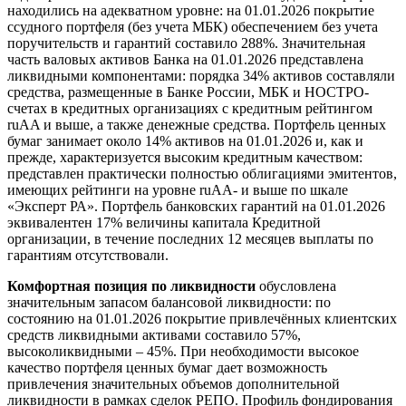
находились на адекватном уровне: на 01.01.2026 покрытие
ссудного портфеля (без учета МБК) обеспечением без учета
поручительств и гарантий составило 288%. Значительная
часть валовых активов Банка на 01.01.2026 представлена
ликвидными компонентами: порядка 34% активов составляли
средства, размещенные в Банке России, МБК и НОСТРО-
счетах в кредитных организациях с кредитным рейтингом
ruAA и выше, а также денежные средства. Портфель ценных
бумаг занимает около 14% активов на 01.01.2026 и, как и
прежде, характеризуется высоким кредитным качеством:
представлен практически полностью облигациями эмитентов,
имеющих рейтинги на уровне ruAA- и выше по шкале
«Эксперт РА». Портфель банковских гарантий на 01.01.2026
эквивалентен 17% величины капитала Кредитной
организации, в течение последних 12 месяцев выплаты по
гарантиям отсутствовали.
Комфортная позиция по ликвидности
обусловлена
значительным запасом балансовой ликвидности: по
состоянию на 01.01.2026 покрытие привлечённых клиентских
средств ликвидными активами составило 57%,
высоколиквидными – 45%. При необходимости высокое
качество портфеля ценных бумаг дает возможность
привлечения значительных объемов дополнительной
ликвидности в рамках сделок РЕПО. Профиль фондирования