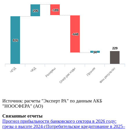
-189
-189
206
206
-648
-648
826
826
229
229
34
34
ЧПД
ЧКД
Опер.расходы
Резервы
Фин.результат
Прочее
Источник: расчеты "Эксперт РА" по данным АКБ
"НООСФЕРА" (АО)
Связанные отчеты
Прогноз прибыльности банковского сектора в 2026 году:
грезы о высоте 2024-г
Потребительское кредитование в 2025–