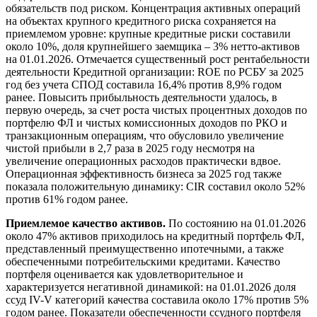
обязательств под риском. Концентрация активных операций
на объектах крупного кредитного риска сохраняется на
приемлемом уровне: крупные кредитные риски составили
около 10%, доля крупнейшего заемщика – 3% нетто-активов
на 01.01.2026. Отмечается существенный рост рентабельности
деятельности Кредитной организации: ROE по РСБУ за 2025
год без учета СПОД составила 16,4% против 8,9% годом
ранее. Повысить прибыльность деятельности удалось, в
первую очередь, за счет роста чистых процентных доходов по
портфелю ФЛ и чистых комиссионных доходов по РКО и
транзакционным операциям, что обусловило увеличение
чистой прибыли в 2,7 раза в 2025 году несмотря на
увеличение операционных расходов практически вдвое.
Операционная эффективность бизнеса за 2025 год также
показала положительную динамику: CIR составил около 52%
против 61% годом ранее.
Приемлемое качество активов.
По состоянию на 01.01.2026
около 47% активов приходилось на кредитный портфель ФЛ,
представленный преимущественно ипотечными, а также
обеспеченными потребительскими кредитами. Качество
портфеля оценивается как удовлетворительное и
характеризуется негативной динамикой: на 01.01.2026 доля
ссуд IV-V категорий качества составила около 17% против 5%
годом ранее. Показатели обеспеченности ссудного портфеля