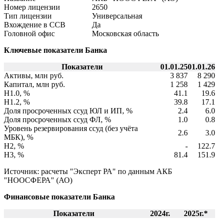
Номер лицензии
2650
Тип лицензии
Универсальная
Вхождение в ССВ
Да
Головной офис
Московская область
Ключевые показатели Банка
Показатели
01.01.25
01.01.26
Активы, млн руб.
3 837
8 290
Капитал, млн руб.
1 258
1 429
Н1.0, %
41.1
19.6
Н1.2, %
39.8
17.1
Доля просроченных ссуд ЮЛ и ИП, %
2.4
6.0
Доля просроченных ссуд ФЛ, %
1.0
0.8
Уровень резервирования ссуд (без учёта
2.6
3.0
МБК), %
Н2, %
-
122.7
Н3, %
81.4
151.9
Источник: расчеты "Эксперт РА" по данным АКБ
"НООСФЕРА" (АО)
Финансовые показатели Банка
Показатели
2024г.
2025г.*