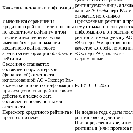
рейтингуемого лица, а такж
Ключевые источники информации
данные АО «Эксперт РА» и 
открытых источников
Имеющиеся ограничения
Присвоенный рейтинг и про
кредитного рейтинга или прогноза
нему отражают всю сущест
по кредитному рейтингу, в том
информацию в отношении о
числе в отношении качества
рейтинга, имеющуюся у АО
имеющейся в распоряжении
«Эксперт РА», достоверност
кредитного рейтингового
качество которой, по мнен
агентства информации об объекте
«Эксперт РА», являются
рейтинга
надлежащими
Сведения о стандартах
составления бухгалтерской
(финансовой) отчетности,
использованной АО «Эксперт РА»
в качестве источника информации
РСБУ 01.01.2026
при осуществлении рейтингового
действия, а также о дате
составления последней такой
отчетности
Пересмотр кредитного рейтинга и
Не позднее года с даты пос
прогноза по нему
рейтингового действия
При определении кредитно
рейтинга и (или) прогноза п