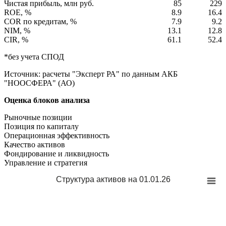
Чистая прибыль, млн руб.
85
229
ROE, %
8.9
16.4
COR по кредитам, %
7.9
9.2
NIM, %
13.1
12.8
CIR, %
61.1
52.4
*без учета СПОД
Источник: расчеты "Эксперт РА" по данным АКБ
"НООСФЕРА" (АО)
Оценка блоков анализа
Рыночные позиции
Позиция по капиталу
Операционная эффективность
Качество активов
Фондирование и ликвидность
Управление и стратегия
Структура активов на 01.01.26