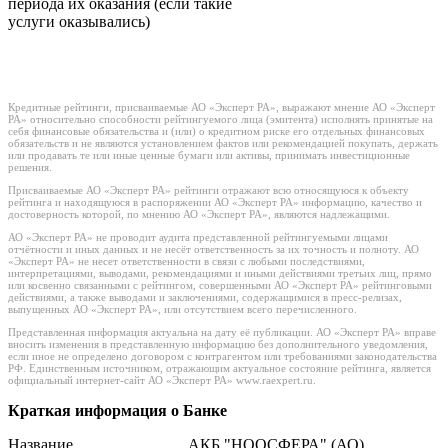
периода их оказания (если такие
услуги оказывались)
Кредитные рейтинги, присваиваемые АО «Эксперт РА», выражают мнение АО «Эксперт
РА» относительно способности рейтингуемого лица (эмитента) исполнять принятые на
себя финансовые обязательства и (или) о кредитном риске его отдельных финансовых
обязательств и не являются установлением фактов или рекомендацией покупать, держать
или продавать те или иные ценные бумаги или активы, принимать инвестиционные
решения.
Присваиваемые АО «Эксперт РА» рейтинги отражают всю относящуюся к объекту
рейтинга и находящуюся в распоряжении АО «Эксперт РА» информацию, качество и
достоверность которой, по мнению АО «Эксперт РА», являются надлежащими.
АО «Эксперт РА» не проводит аудита представленной рейтингуемыми лицами
отчётности и иных данных и не несёт ответственность за их точность и полноту. АО
«Эксперт РА» не несет ответственности в связи с любыми последствиями,
интерпретациями, выводами, рекомендациями и иными действиями третьих лиц, прямо
или косвенно связанными с рейтингом, совершенными АО «Эксперт РА» рейтинговыми
действиями, а также выводами и заключениями, содержащимися в пресс-релизах,
выпущенных АО «Эксперт РА», или отсутствием всего перечисленного.
Представленная информация актуальна на дату её публикации. АО «Эксперт РА» вправе
вносить изменения в представленную информацию без дополнительного уведомления,
если иное не определено договором с контрагентом или требованиями законодательства
РФ. Единственным источником, отражающим актуальное состояние рейтинга, является
официальный интернет-сайт АО «Эксперт РА» www.raexpert.ru.
Краткая информация о Банке
Название
АКБ "НООСФЕРА" (АО)