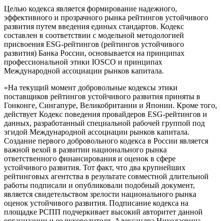
Целью кодекса является формирование надежного,
эффективного и прозрачного рынка рейтингов устойчивого
развития путем введения единых стандартов. Кодекс
составлен в соответствии с модельной методологией
присвоения ESG-рейтингов (рейтингов устойчивого
развития) Банка России, основывается на принципах
профессиональной этики IOSCO и принципах
Международной ассоциации рынков капитала.
«На текущий момент добровольные кодексы этики
поставщиков рейтингов устойчивого развития приняты в
Гонконге, Сингапуре, Великобритании и Японии. Кроме того,
действует Кодекс поведения провайдеров ESG-рейтингов и
данных, разработанный специальной рабочей группой под
эгидой Международной ассоциации рынков капитала.
Создание первого добровольного кодекса в России является
важной вехой в развитии национального рынка
ответственного финансирования и оценок в сфере
устойчивого развития. Тот факт, что два крупнейших
рейтинговых агентства в результате совместной длительной
работы подписали и опубликовали подобный документ,
является свидетельством зрелости национального рынка
оценок устойчивого развития. Подписание кодекса на
площадке РСПП подчеркивает высокий авторитет данной
организации и ее руководителя, Александра Николаевича