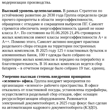
модернизации производства.
Высокий уровень целеполагания.
В рамках Стратегии по
устойчивому развитию до 2030 года Группа определила среди
прочего приоритеты в области энергоэффективности,
обращения с отходами и сокращения выбросов ПГ. Самолет
стремится обеспечить энергоэффективность зданий не ниже
класса А+. По состоянию на 01.06.2026 21,4% строящихся
жилых комплексов имеют классы энергоэффективности А+ и
А++. Помимо этого, Самолет активно внедряет практики
раздельного сбора отходов на территории построенных
жилых комплексов. В 2025 году 125 т пластиковых бутылок и
алюминиевых банок, 100 т одежды было собрано на
территории жилых комплексов и передано на переработку и
благотворительность. В 16 жилых комплексах ведется сбор
батареек – в отчетном периоде было собрано 19 тыс. единиц.
Умеренно высокая степень внедрения принципов
«зеленого» офиса.
Группа внедряет мероприятия по
организации «зеленого» рабочего пространства. В офисе
отказались от пластиковой посуды, установлены пурифайеры,
осуществляется раздельный сбор отходов, офис оснащен
ресурсосберегающим оборудованием. Развивается
электронный документооборот, в 2025 году фокус был сделан
на автоматизации кадрового документооборота (КЭДО).