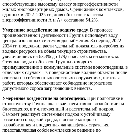
способствующие высокому классу энергоэффективности
жилых многоквартирных домов. Среди жилых комплексов,
сданных в 2022–2025 гг., доля объектов с классом
энергоэффективности А и А+ составила 54,2%.
Умеренное воздействие на водную среду.
В процессе
производственной деятельности Группа использует воду
централизованных систем водоснабжения. За период 2022–
2024 гг. продолжил расти удельный показатель потребления
водных ресурсов на объем текущего строительства,
увеличившись на 63,3% до 179,6 тыс. куб. м на млн кв. м.
Сточные воды с объектов Группы отводятся
преимущественно в коммунальные системы водоотведения, в
отдельных случаях – в поверхностные водные объекты после
очистки на собственных очистных сооружениях, штатная
работа которых обеспечивает соблюдение нормативов
допустимого сброса загрязняющих веществ.
Умеренное воздействие на биогеоценоз.
При подготовке к
строительству Группа оказывает негативное воздействие на
биогеоценоз, в т.ч. почвенный и растительный покров.
Самолет реализует системный подход к устойчивому
развитию городской среды, в основе которого —
разработанная и внедренная ландшафтная стратегия,
представляющая собой комплексное решение по