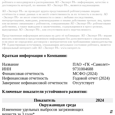
рейтинга и находящуюся в распоряжении АО «Эксперт РА» информацию, качество и
достоверность которой, по мнению АО «Эксперт РА», являются надлежащими.
АО «Эксперт РА» не проводит аудита представленной рейтингуемыми лицами
отчётности и иных данных и не несёт ответственность за их точность и полноту. АО
«Эксперт РА» не несет ответственности в связи с любыми последствиями,
интерпретациями, выводами, рекомендациями и иными действиями третьих лиц, прямо
или косвенно связанными с рейтингом, совершенными АО «Эксперт РА» рейтинговыми
действиями, а также выводами и заключениями, содержащимися в пресс-релизах,
выпущенных АО «Эксперт РА», или отсутствием всего перечисленного.
Представленная информация актуальна на дату её публикации. АО «Эксперт РА» вправе
вносить изменения в представленную информацию без дополнительного уведомления,
если иное не определено договором с контрагентом или требованиями законодательства
РФ. Единственным источником, отражающим актуальное состояние рейтинга, является
официальный интернет-сайт АО «Эксперт РА» www.raexpert.ru.
Краткая информация о Компании:
Название
ПАО «ГК «Самолет»
ИНН
9731004688
Финансовая отчетность
МСФО (2024)
Нефинансовая отчетность
Годовой отчет (2024)
Заверение нефинансовой отчетности
Отсутствует
Ключевые показатели устойчивого развития:
Показатель
2024
Окружающая среда
Изменение удельных выбросов загрязняющих
⇵
веществ за 3 года*