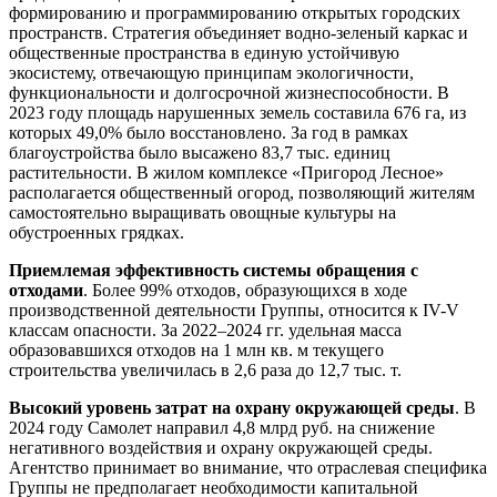
формированию и программированию открытых городских
пространств. Стратегия объединяет водно-зеленый каркас и
общественные пространства в единую устойчивую
экосистему, отвечающую принципам экологичности,
функциональности и долгосрочной жизнеспособности. В
2023 году площадь нарушенных земель составила 676 га, из
которых 49,0% было восстановлено. За год в рамках
благоустройства было высажено 83,7 тыс. единиц
растительности. В жилом комплексе «Пригород Лесное»
располагается общественный огород, позволяющий жителям
самостоятельно выращивать овощные культуры на
обустроенных грядках.
Приемлемая эффективность системы обращения с
отходами
. Более 99% отходов, образующихся в ходе
производственной деятельности Группы, относится к IV-V
классам опасности. За 2022–2024 гг. удельная масса
образовавшихся отходов на 1 млн кв. м текущего
строительства увеличилась в 2,6 раза до 12,7 тыс. т.
Высокий уровень затрат на охрану окружающей среды
. В
2024 году Самолет направил 4,8 млрд руб. на снижение
негативного воздействия и охрану окружающей среды.
Агентство принимает во внимание, что отраслевая специфика
Группы не предполагает необходимости капитальной