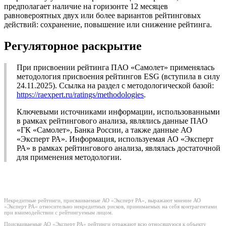
предполагает наличие на горизонте 12 месяцев
равновероятных двух или более вариантов рейтинговых
действий: сохранение, повышение или снижение рейтинга.
Регуляторное раскрытие
При присвоении рейтинга ПАО «Самолет» применялась
методология присвоения рейтингов ESG (вступила в силу
24.11.2025). Ссылка на раздел с методологической базой:
https://raexpert.ru/ratings/methodologies
.
Ключевыми источниками информации, использованными
в рамках рейтингового анализа, являлись данные ПАО
«ГК «Самолет», Банка России, а также данные АО
«Эксперт РА». Информация, используемая АО «Эксперт
РА» в рамках рейтингового анализа, являлась достаточной
для применения методологии.
Некредитные рейтинги, присваиваемые АО «Эксперт РА», выражают мнение АО
«Эксперт РА» относительно некредитных рисков, принимаемых на себя контрагентами
при взаимодействии с рейтингуемым лицом.
Присваиваемые АО «Эксперт РА» рейтинги отражают всю относящуюся к объекту