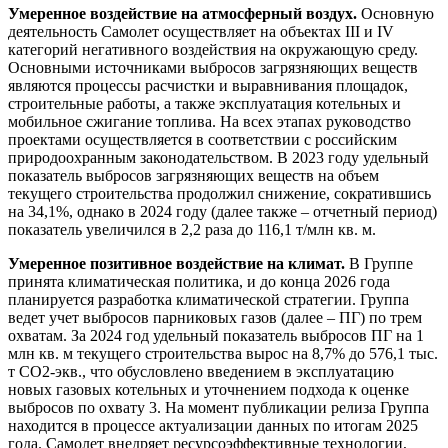
Умеренное воздействие на атмосферный воздух.
Основную
деятельность Самолет осуществляет на объектах III и IV
категорий негативного воздействия на окружающую среду.
Основными источниками выбросов загрязняющих веществ
являются процессы расчистки и выравнивания площадок,
строительные работы, а также эксплуатация котельных и
мобильное сжигание топлива. На всех этапах руководство
проектами осуществляется в соответствии с российским
природоохранным законодательством. В 2023 году удельный
показатель выбросов загрязняющих веществ на объем
текущего строительства продолжил снижение, сократившись
на 34,1%, однако в 2024 году (далее также – отчетный период)
показатель увеличился в 2,2 раза до 116,1 т/млн кв. м.
Умеренное позитивное воздействие на климат.
В Группе
принята климатическая политика, и до конца 2026 года
планируется разработка климатической стратегии. Группа
ведет учет выбросов парниковых газов (далее – ПГ) по трем
охватам. За 2024 год удельный показатель выбросов ПГ на 1
млн кв. м текущего строительства вырос на 8,7% до 576,1 тыс.
т СО2-экв., что обусловлено введением в эксплуатацию
новых газовых котельных и уточнением подхода к оценке
выбросов по охвату 3. На момент публикации релиза Группа
находится в процессе актуализации данных по итогам 2025
года. Самолет внедряет ресурсоэффективные технологии,