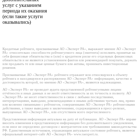
услуг с указанием
периода их оказания
(если такие услуги
оказывались)
Кредитные рейтинги, присваиваемые АО «Эксперт РА», выражают мнение АО «Эксперт
РА» относительно способности рейтингуемого лица (эмитента) исполнять принятые на
себя финансовые обязательства и (или) о кредитном риске его отдельных финансовых
обязательств и не являются установлением фактов или рекомендацией покупать, держать
или продавать те или иные ценные бумаги или активы, принимать инвестиционные
решения.
Присваиваемые АО «Эксперт РА» рейтинги отражают всю относящуюся к объекту
рейтинга и находящуюся в распоряжении АО «Эксперт РА» информацию, качество и
достоверность которой, по мнению АО «Эксперт РА», являются надлежащими.
АО «Эксперт РА» не проводит аудита представленной рейтингуемыми лицами
отчётности и иных данных и не несёт ответственность за их точность и полноту. АО
«Эксперт РА» не несет ответственности в связи с любыми последствиями,
интерпретациями, выводами, рекомендациями и иными действиями третьих лиц, прямо
или косвенно связанными с рейтингом, совершенными АО «Эксперт РА» рейтинговыми
действиями, а также выводами и заключениями, содержащимися в пресс-релизах,
выпущенных АО «Эксперт РА», или отсутствием всего перечисленного.
Представленная информация актуальна на дату её публикации. АО «Эксперт РА» вправе
вносить изменения в представленную информацию без дополнительного уведомления,
если иное не определено договором с контрагентом или требованиями законодательства
РФ. Единственным источником, отражающим актуальное состояние рейтинга, является
официальный интернет-сайт АО «Эксперт РА» www.raexpert.ru.