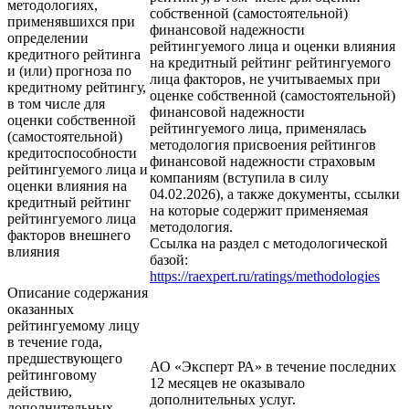
методологиях,
собственной (самостоятельной)
применявшихся при
финансовой надежности
определении
рейтингуемого лица и оценки влияния
кредитного рейтинга
на кредитный рейтинг рейтингуемого
и (или) прогноза по
лица факторов, не учитываемых при
кредитному рейтингу,
оценке собственной (самостоятельной)
в том числе для
финансовой надежности
оценки собственной
рейтингуемого лица, применялась
(самостоятельной)
методология присвоения рейтингов
кредитоспособности
финансовой надежности страховым
рейтингуемого лица и
компаниям (вступила в силу
оценки влияния на
04.02.2026), а также документы, ссылки
кредитный рейтинг
на которые содержит применяемая
рейтингуемого лица
методология.
факторов внешнего
Ссылка на раздел с методологической
влияния
базой:
https://raexpert.ru/ratings/methodologies
Описание содержания
оказанных
рейтингуемому лицу
в течение года,
предшествующего
АО «Эксперт РА» в течение последних
рейтинговому
12 месяцев не оказывало
действию,
дополнительных услуг.
дополнительных