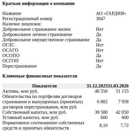
Краткая информация о компании
Название
АО «ГАРДИЯ»
Регистрационный номер
3947
Наличие лицензии:
Добровольное страхование жизни
Нет
Добровольное личное страхование
Да
Добровольное имущественное страхование
Да
ОГЛС
Нет
ОСАГО
Нет
ОСОПО
Да
ОСГОП
Нет
Перестрахование
Да
Ключевые финансовые показатели
Показатели
31.12.2025
31.03.2026
Активы, млн руб.
46 556
51 155
Обязательства по портфелям договоров
страхования и выпущенных (принятых)
6 882
7 958
договоров перестрахования, млн руб.
Собственный капитал, млн руб.
39 580
42 050
Уставный капитал, млн руб.
600
600
Нормативное соотношение собственных
8,10
7,72
средств и принятых обязательств