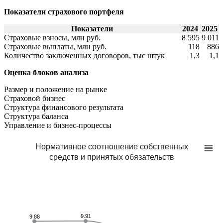
Показатели страхового портфеля
Показатели
2024
2025
Страховые взносы, млн руб.
8 595
9 011
Страховые выплаты, млн руб.
118
886
Количество заключенных договоров, тыс штук
1,3
1,1
Оценка блоков анализа
Размер и положение на рынке
Страховой бизнес
Структура финансового результата
Cтруктура баланса
Управление и бизнес-процессы
Нормативное соотношение собственных
средств и принятых обязательств
9.91
9.91
9.88
9.88