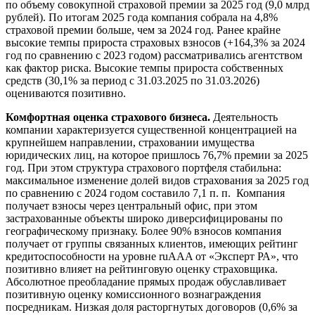
по объему совокупной страховой премии за 2025 год (9,0 млрд
рублей). По итогам 2025 года компания собрала на 4,8%
страховой премии больше, чем за 2024 год. Ранее крайне
высокие темпы прироста страховых взносов (+164,3% за 2024
год по сравнению с 2023 годом) рассматривались агентством
как фактор риска. Высокие темпы прироста собственных
средств (30,1% за период с 31.03.2025 по 31.03.2026)
оцениваются позитивно.
Комфортная оценка страхового бизнеса.
Деятельность
компании характеризуется существенной концентрацией на
крупнейшем направлении, страховании имущества
юридических лиц, на которое пришлось 76,7% премии за 2025
год. При этом структура страхового портфеля стабильна:
максимальное изменение долей видов страхования за 2025 год
по сравнению с 2024 годом составило 7,1 п. п.
Компания
получает взносы через центральный офис, при этом
застрахованные объекты широко диверсифицированы по
географическому признаку. Более 90% взносов компания
получает от группы связанных клиентов, имеющих рейтинг
кредитоспособности на уровне ruAAA от «Эксперт РА», что
позитивно влияет на рейтинговую оценку страховщика.
Абсолютное преобладание прямых продаж обуславливает
позитивную оценку комиссионного вознаграждения
посредникам. Низкая доля расторгнутых договоров (0,6% за