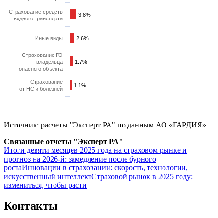
Страхование средств
3.8%
3.8%
водного транспорта
Иные виды
2.6%
2.6%
Страхование ГО
владельца
1.7%
1.7%
опасного объекта
Страхование
1.1%
1.1%
от НС и болезней
Источник: расчеты "Эксперт РА" по данным АО «ГАРДИЯ»
Связанные отчеты "Эксперт РА"
Итоги девяти месяцев 2025 года на страховом рынке и
прогноз на 2026-й: замедление после бурного
роста
Инновации в страховании: скорость, технологии,
искусственный интеллект
Страховой рынок в 2025 году:
измениться, чтобы расти
Контакты