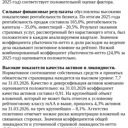
2025 год) соответствует положительной оценке фактора.
Сильные финансовые результаты
обусловлены высокими
показателями рентабельности бизнеса. По итогам 2025 года
рентабельность продаж составила 165,0%, рентабельность
капитала – 35,0%, инвестиций - 20,5%. Результат оказания
страховых услуг, рассмотренный без нарастающего итога, был
положителен в каждом анализируемом квартале. Значения
коэффициента убыточности-нетто и доли расходов на ведение
дела оказывают позитивное влияние на рейтинг. Низкий
комбинированный коэффициент убыточности-нетто (24,9% за
2025 год) оценивается положительно.
Высокие показатели качества активов и ликвидности.
Нормативное соотношение собственных средств и принятых
обязательств страховщика находится на высоком уровне: 7,7
на 31.03.2026. Качество и диверсификация активов компании
оцениваются положительно: на 31.03.2026 коэффициент
качества активов составил 0,91. На крупнейший объект
вложений, который не может быть отнесен к условному
рейтинговому классу ruAA и выше, пришлось 4,3% активов
на 31.03.2026, на трех крупнейших – 8,1%. Агентство
позитивно отмечает низкие риски концентрации вложений на
связанных сторонах. Значения коэффициентов общей
ликвидности и уточненной страховой ликвидности-нетто