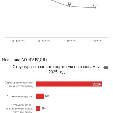
8.1
8.1
7.72
7.72
30.06.2025
30.09.2025
31.12.2025
31.03.2026
Источник: АО «ГАРДИЯ»
Структура страхового портфеля по взносам за
2025 год
Страхование прочего
76.7%
76.7%
имущества юрлиц
Страхование грузов
9%
9%
Страхование ГО
за причинение вреда
5%
5%
третьим лицам