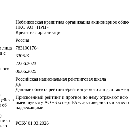
Небанковская кредитная организация акционерное обще
НКО АО «ПРЦ»
Кредитная организация
Россия
о лица
7831001704
и с
3306-К
22.06.2023
ового
06.06.2025
Российская национальная рейтинговая шкала
Да
Данные объекта рейтинга/рейтингуемого лица, а также
о
Присвоенный рейтинг и прогноз по нему отражают всю
щейся в
имеющуюся у АО «Эксперт РА», достоверность и качест
 об
надлежащими
)
чника
РСБУ 01.03.2026
же о