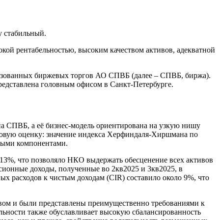
у стабильный.
кой рентабельностью, высоким качеством активов, адекватной
изованных биржевых торгов АО СПВБ (далее – СПВБ, биржа).
редставлена головным офисом в Санкт-Петербурге.
а СПВБ, а её бизнес-модель ориентирована на узкую нишу
нговую оценку: значение индекса Херфиндаля-Хиршмана по
дными компонентами.
 113%, что позволяло НКО выдержать обесценение всех активов
сионные доходы, полученные во 2кв2025 и 3кв2025, в
ых расходов к чистым доходам (CIR) составило около 9%, что
твом и были представлены преимущественно требованиями к
льности также обуславливает высокую сбалансированность