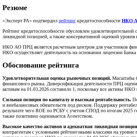
Резюме
«Эксперт РА» подтвердил
рейтинг
кредитоспособности
НКО 
Рейтинг кредитоспособности обусловлен удовлетворительной о
ликвидной позицией, а также консервативной оценкой уровня 
НКО АО ПРЦ является расчетным центром для участников фина
НКО осуществляет деятельность на основании лицензии Банка 
Обоснование рейтинга
Удовлетворительная оценка рыночных позиций.
Масштабы би
финансового рынка. Диверсификация деятельности ПРЦ оценив
активам на 01.03.2026 составило 1, поскольку все активы Н
Сильная позиция по капиталу и высокая рентабельность.
По
и внебалансовых обязательств под риском. Поддержку рентаб
результате чего ROE по РСБУ с учетом СПОД по итогам 2025 г
также позитивно оценивается Агентством.
Высокое качество активов и адекватная ликвидная позици
контрагентам с условными рейтинговыми классами на уровне r