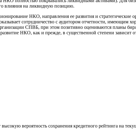
тва НКО полностью покрывались ликвидными активами). Для биз
ного влияния на ликвидную позицию.
онирование НКО, направления ее развития и стратегические о
оказывает сотрудничество с аудитором отчетности, имеющим х
организации СПВБ, при этом позитивно оцениваются планы би
развитие НКО, как и прежде, в существенной степени зависит 
 высокую вероятность сохранения кредитного рейтинга на текущ