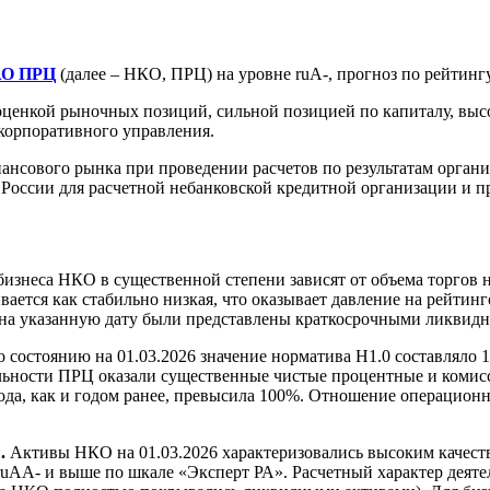
АО ПРЦ
(далее – НКО, ПРЦ) на уровне ruA-, прогноз по рейтинг
ценкой рыночных позиций, сильной позицией по капиталу, высо
корпоративного управления.
нсового рынка при проведении расчетов по результатам орган
России для расчетной небанковской кредитной организации и п
знеса НКО в существенной степени зависят от объема торгов н
ается как стабильно низкая, что оказывает давление на рейти
КО на указанную дату были представлены краткосрочными ликви
 состоянию на 01.03.2026 значение норматива Н1.0 составляло
ельности ПРЦ оказали существенные чистые процентные и комис
ода, как и годом ранее, превысила 100%. Отношение операционн
я.
Активы НКО на 01.03.2026 характеризовались высоким качес
uAA- и выше по шкале «Эксперт РА». Расчетный характер деяте