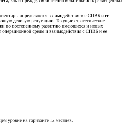
неса, как и прежде, свойственна волатильность размещенных
риентиры определяются взаимодействием с СПВБ и ее
орошую деловую репутацию. Текущие стратегические
ржи по постепенному развитию имеющихся и новых
от операционной среды и взаимодействия с СПВБ и ее
ем уровне на горизонте 12 месяцев.