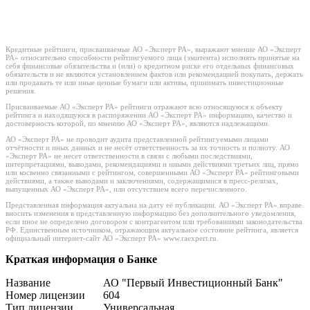
Кредитные рейтинги, присваиваемые АО «Эксперт РА», выражают мнение АО «Эксперт
РА» относительно способности рейтингуемого лица (эмитента) исполнять принятые на
себя финансовые обязательства и (или) о кредитном риске его отдельных финансовых
обязательств и не являются установлением фактов или рекомендацией покупать, держать
или продавать те или иные ценные бумаги или активы, принимать инвестиционные
решения.
Присваиваемые АО «Эксперт РА» рейтинги отражают всю относящуюся к объекту
рейтинга и находящуюся в распоряжении АО «Эксперт РА» информацию, качество и
достоверность которой, по мнению АО «Эксперт РА», являются надлежащими.
АО «Эксперт РА» не проводит аудита представленной рейтингуемыми лицами
отчётности и иных данных и не несёт ответственность за их точность и полноту. АО
«Эксперт РА» не несет ответственности в связи с любыми последствиями,
интерпретациями, выводами, рекомендациями и иными действиями третьих лиц, прямо
или косвенно связанными с рейтингом, совершенными АО «Эксперт РА» рейтинговыми
действиями, а также выводами и заключениями, содержащимися в пресс-релизах,
выпущенных АО «Эксперт РА», или отсутствием всего перечисленного.
Представленная информация актуальна на дату её публикации. АО «Эксперт РА» вправе
вносить изменения в представленную информацию без дополнительного уведомления,
если иное не определено договором с контрагентом или требованиями законодательства
РФ. Единственным источником, отражающим актуальное состояние рейтинга, является
официальный интернет-сайт АО «Эксперт РА» www.raexpert.ru.
Краткая информация о Банке
Название
АО "Первый Инвестиционный Банк"
Номер лицензии
604
Тип лицензии
Универсальная