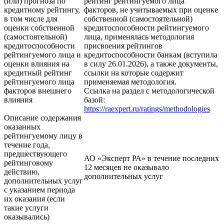
(или) прогноза по
рейтинг рейтингуемого лица
кредитному рейтингу,
факторов, не учитываемых при оценке
в том числе для
собственной (самостоятельной)
оценки собственной
кредитоспособности рейтингуемого
(самостоятельной)
лица, применялась методология
кредитоспособности
присвоения рейтингов
рейтингуемого лица и
кредитоспособности банкам (вступила
оценки влияния на
в силу 26.01.2026), а также документы,
кредитный рейтинг
ссылки на которые содержит
рейтингуемого лица
применяемая методология.
факторов внешнего
Ссылка на раздел с методологической
влияния
базой:
https://raexpert.ru/ratings/methodologies
Описание содержания
оказанных
рейтингуемому лицу в
течение года,
предшествующего
АО «Эксперт РА» в течение последних
рейтинговому
12 месяцев не оказывало
действию,
дополнительных услуг
дополнительных услуг
с указанием периода
их оказания (если
такие услуги
оказывались)