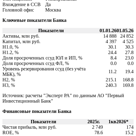
Вхождение в ССВ
Да
Головной офис
Москва
Ключевые показатели Банка
Показатели
01.01.26
01.05.26
Активы, млн руб.
14 888
24 852
Капитал, млн руб.
4 397
4 525
Н1.0, %
30.1
30.3
Н1.2, %
24.4
27.8
Доля просроченных ссуд ЮЛ и ИП, %
8.4
23.0
Доля просроченных ссуд ФЛ, %
0.0
0.0
Уровень резервирования ссуд (без учёта
11.2
19.4
МБК), %
Н2, %
215.1
168.8
Н3, %
240.3
169.8
Источник: расчеты "Эксперт РА" по данным АО "Первый
Инвестиционный Банк"
Финансовые показатели Банка
Показатели
2025г.
1кв2026*
Чистая прибыль, млн руб.
2 749
174
ROE, %
78.6
15.2