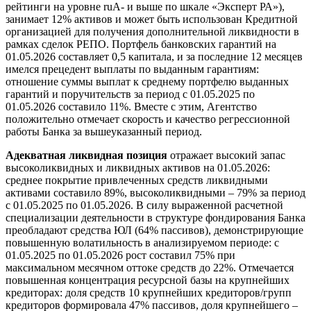
рейтинги на уровне ruA- и выше по шкале «Эксперт РА»),
занимает 12% активов и может быть использован Кредитной
организацией для получения дополнительной ликвидности в
рамках сделок РЕПО. Портфель банковских гарантий на
01.05.2026 составляет 0,5 капитала, и за последние 12 месяцев
имелся прецедент выплаты по выданным гарантиям:
отношение суммы выплат к среднему портфелю выданных
гарантий и поручительств за период с 01.05.2025 по
01.05.2026 составило 11%. Вместе с этим, Агентство
положительно отмечает скорость и качество регрессионной
работы Банка за вышеуказанный период.
Адекватная ликвидная позиция
отражает высокий запас
высоколиквидных и ликвидных активов на 01.05.2026:
среднее покрытие привлеченных средств ликвидными
активами составило 89%, высоколиквидными – 79% за период
с 01.05.2025 по 01.05.2026. В силу выраженной расчетной
специализации деятельности в структуре фондирования Банка
преобладают средства ЮЛ (64% пассивов), демонстрирующие
повышенную волатильность в анализируемом периоде: с
01.05.2025 по 01.05.2026 рост составил 75% при
максимальном месячном оттоке средств до 22%. Отмечается
повышенная концентрация ресурсной базы на крупнейших
кредиторах: доля средств 10 крупнейших кредиторов/групп
кредиторов формировала 47% пассивов, доля крупнейшего –