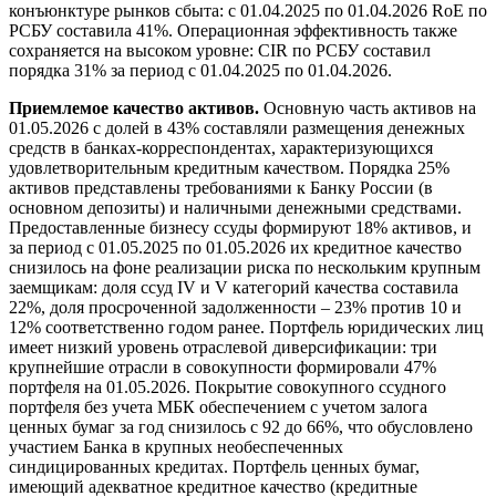
конъюнктуре рынков сбыта: с 01.04.2025 по 01.04.2026 RoE по
РСБУ составила 41%. Операционная эффективность также
сохраняется на высоком уровне: CIR по РСБУ составил
порядка 31% за период с 01.04.2025 по 01.04.2026.
Приемлемое качество активов.
Основную часть активов на
01.05.2026 с долей в 43% составляли размещения денежных
средств в банках-корреспондентах, характеризующихся
удовлетворительным кредитным качеством. Порядка 25%
активов представлены требованиями к Банку России (в
основном депозиты) и наличными денежными средствами.
Предоставленные бизнесу ссуды формируют 18% активов, и
за период с 01.05.2025 по 01.05.2026 их кредитное качество
снизилось на фоне реализации риска по нескольким крупным
заемщикам: доля ссуд IV и V категорий качества составила
22%, доля просроченной задолженности – 23% против 10 и
12% соответственно годом ранее. Портфель юридических лиц
имеет низкий уровень отраслевой диверсификации: три
крупнейшие отрасли в совокупности формировали 47%
портфеля на 01.05.2026. Покрытие совокупного ссудного
портфеля без учета МБК обеспечением с учетом залога
ценных бумаг за год снизилось с 92 до 66%, что обусловлено
участием Банка в крупных необеспеченных
синдицированных кредитах. Портфель ценных бумаг,
имеющий адекватное кредитное качество (кредитные