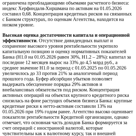
ограничена преобладающими объемами расчетного бизнеса:
индекс Херфиндаля-Хиршмана по активам на 01.05.2026
составил 0,68. Концентрация кредитных рисков на связанных
с Банком структурах, по оценкам Агентства, находится на
низком уровне.
Высокая оценка достаточности капитала и операционной
эффективности
. Отсутствие дивидендных выплат и
сохранение высокого уровня рентабельности укрепило
капитальную позицию и оценку нормативных показателей
Банка (Н1.0 на 01.05.2026 равен 30%, Н1.2 – 28%): капитал за
последние 12 месяцев вырос на 33% до 4,5 млрд руб., а
среднее значение Н1.0 за период с 01.05.2025 по 01.05.2026
увеличилось до 33 против 21% за аналогичный период
прошлого года. Буфер абсорбции убытков позволяет
выдержать обесценение порядка 29% активов и
внебалансовых обязательств под риском. Концентрация
активных операций на объектах крупного кредитного риска
снизилась на фоне растущих объемов бизнеса Банка: крупные
кредитные риски к нетто-активам составили 13% на
01.05.2026 при 19% годом ранее. Агентство высоко оценивает
показатели рентабельности Кредитной организации, однако
отмечает, что основная часть доходов Банка формируется за
счет операций с иностранной валютой, которые
чувствительны как к валютному курсу, так и внешней