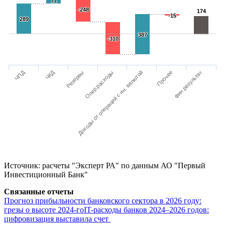
71
71
-248
-248
174
174
-15
-15
289
289
387
387
-310
-310
ЧКД
ЧПД
Резервы
Фин.результат
Прочее
Доходы от операций с ин. валютой
Опер.расходы
Источник: расчеты "Эксперт РА" по данным АО "Первый
Инвестиционный Банк"
Связанные отчеты
Прогноз прибыльности банковского сектора в 2026 году:
грезы о высоте 2024-го
IT-расходы банков 2024–2026 годов:
цифровизация выставила счет