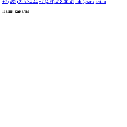
+7 (495) 225-34-44
+7 (499) 418-00-41
info@raexpert.ru
Наши каналы