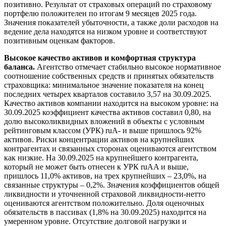
позитивно. Результат от страховых операций по страховому
портфелю положителен по итогам 9 месяцев 2025 года.
Значения показателей убыточности, а также доли расходов на
ведение дела находятся на низком уровне и соответствуют
позитивным оценкам факторов.
Высокое качество активов и комфортная структура
баланса.
Агентство отмечает стабильно высокое нормативное
соотношение собственных средств и принятых обязательств
страховщика: минимальное значение показателя на конец
последних четырех кварталов составило 3,57 на 30.09.2025.
Качество активов компании находится на высоком уровне: на
30.09.2025 коэффициент качества активов составил 0,80, на
долю высоколиквидных вложений в объекты с условным
рейтинговым классом (УРК) ruA- и выше пришлось 92%
активов. Риски концентрации активов на крупнейших
контрагентах и связанных сторонах оцениваются агентством
как низкие. На 30.09.2025 на крупнейшего контрагента,
который не может быть отнесен к УРК ruAA и выше,
пришлось 11,0% активов, на трех крупнейших – 23,0%, на
связанные структуры – 0,2%. Значения коэффициентов общей
ликвидности и уточненной страховой ликвидности-нетто
оцениваются агентством положительно. Доля оценочных
обязательств в пассивах (1,8% на 30.09.2025) находится на
умеренном уровне. Отсутствие долговой нагрузки и