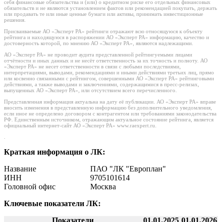
себя финансовые обязательства и (или) о кредитном риске его отдельных финансовых
обязательств и не являются установлением фактов или рекомендацией покупать, держать
или продавать те или иные ценные бумаги или активы, принимать инвестиционные
решения.
Присваиваемые АО «Эксперт РА» рейтинги отражают всю относящуюся к объекту
рейтинга и находящуюся в распоряжении АО «Эксперт РА» информацию, качество и
достоверность которой, по мнению АО «Эксперт РА», являются надлежащими.
АО «Эксперт РА» не проводит аудита представленной рейтингуемыми лицами
отчётности и иных данных и не несёт ответственность за их точность и полноту. АО
«Эксперт РА» не несет ответственности в связи с любыми последствиями,
интерпретациями, выводами, рекомендациями и иными действиями третьих лиц, прямо
или косвенно связанными с рейтингом, совершенными АО «Эксперт РА» рейтинговыми
действиями, а также выводами и заключениями, содержащимися в пресс-релизах,
выпущенных АО «Эксперт РА», или отсутствием всего перечисленного.
Представленная информация актуальна на дату её публикации. АО «Эксперт РА» вправе
вносить изменения в представленную информацию без дополнительного уведомления,
если иное не определено договором с контрагентом или требованиями законодательства
РФ. Единственным источником, отражающим актуальное состояние рейтинга, является
официальный интернет-сайт АО «Эксперт РА» www.raexpert.ru.
.
Краткая информация о ЛК:
Название
ПАО "ЛК "Европлан"
ИНН
9705101614
Головной офис
Москва
Ключевые показатели ЛК:
Показатели
01.01.2025
01.01.2026