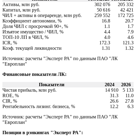
Активы, млн руб.
302 076
205 332
Капитал, млн руб.
50 616
42 421
ЧИЛ + активы в операренде, млн руб.
259 552
172 725
Коэффициент автономии, %
16.8
20.7
Доля ЧИЛ с просрочкой 90+, %
1.1
1.7
Изъятое имущество / ЧИЛ, %
4.4
7.9
ТОП-10 ЛП в ЧИЛ, %
4.0
4.6
ICR, %
172.3
121.3
Коэф. текущей ликвидности
1.31
1.32
Источник: расчеты "Эксперт РА" по данным ПАО "ЛК
"Европлан"
Финансовые показатели ЛК:
Показатели
2024
2026
Чистая прибыль, млн руб.
14 910
5 133
ROE, %
31.3
11.0
CIR, %
26.6
27.8
Рентабельность лизинг. бизнеса, %
12.2
6.3
Источник: расчеты "Эксперт РА" по данным ПАО "ЛК
"Европлан"
Позиции в рэнкингах "Эксперт РА":