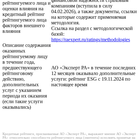
финансовой надежности страховым
рейтингуемого лица и
компаниям (вступила в силу
оценки влияния на
04.02.2026), а также документы, ссылки
кредитный рейтинг
на которые содержит применяемая
рейтингуемого лица
методология.
факторов внешнего
Ссылка на раздел с методологической
влияния
базой:
https://raexpert.ru/ratings/methodologies
Описание содержания
оказанных
рейтингуемому лицу
в течение года,
предшествующего
АО «Эксперт РА» в течение последних
рейтинговому
12 месяцев оказывало дополнительные
действию,
услуги: рейтинг ESG с 19.11.2024 по
дополнительных
настоящее время
услуг с указанием
периода их оказания
(если такие услуги
оказывались)
Кредитные рейтинги, присваиваемые АО «Эксперт РА», выражают мнение АО «Эксперт
РА» относительно способности рейтингуемого лица (эмитента) исполнять принятые на