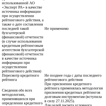
использованной АО
«Эксперт РА» в качестве
источника информации
при осуществлении
рейтингового действия, а
также о дате составления
последней такой
Не применимо
бухгалтерской
(финансовой) отчетности
(в случае использования
кредитным рейтинговым
агентством бухгалтерской
(финансовой) отчетности
в качестве источника
информации при
осуществлении
рейтингового действия)
Пересмотр кредитного
Не позднее года с даты последнего
рейтинга
рейтингового действия
При присвоении кредитного
рейтинга применялась методология
Сведения обо всех
присвоения кредитных рейтингов
методологиях,
долговым инструментам (вступила
применявшихся при
в силу 27.11.2025).
определении кредитного
Для целей расчета условного