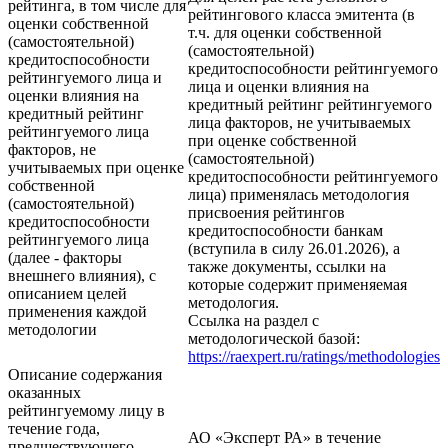
рейтинга, в том числе для
рейтингового класса эмитента (в
оценки собственной
т.ч. для оценки собственной
(самостоятельной)
(самостоятельной)
кредитоспособности
кредитоспособности рейтингуемого
рейтингуемого лица и
лица и оценки влияния на
оценки влияния на
кредитный рейтинг рейтингуемого
кредитный рейтинг
лица факторов, не учитываемых
рейтингуемого лица
при оценке собственной
факторов, не
(самостоятельной)
учитываемых при оценке
кредитоспособности рейтингуемого
собственной
лица) применялась методология
(самостоятельной)
присвоения рейтингов
кредитоспособности
кредитоспособности банкам
рейтингуемого лица
(вступила в силу 26.01.2026), а
(далее - факторы
также документы, ссылки на
внешнего влияния), с
которые содержит применяемая
описанием целей
методология.
применения каждой
Ссылка на раздел с
методологии
методологической базой:
https://raexpert.ru/ratings/methodologies
Описание содержания
оказанных
рейтингуемому лицу в
течение года,
АО «Эксперт РА» в течение
предшествующего