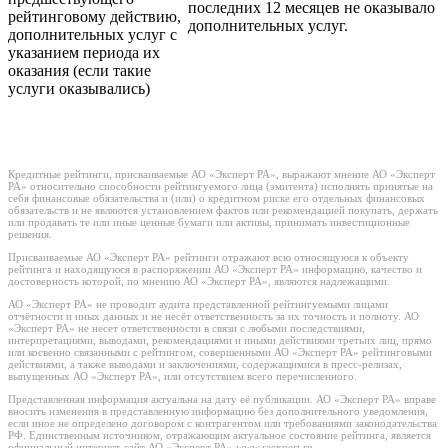
последних 12 месяцев не оказывало
рейтинговому действию,
дополнительных услуг.
дополнительных услуг с
указанием периода их
оказания (если такие
услуги оказывались)
Кредитные рейтинги, присваиваемые АО «Эксперт РА», выражают мнение АО «Эксперт
РА» относительно способности рейтингуемого лица (эмитента) исполнять принятые на
себя финансовые обязательства и (или) о кредитном риске его отдельных финансовых
обязательств и не являются установлением фактов или рекомендацией покупать, держать
или продавать те или иные ценные бумаги или активы, принимать инвестиционные
решения.
Присваиваемые АО «Эксперт РА» рейтинги отражают всю относящуюся к объекту
рейтинга и находящуюся в распоряжении АО «Эксперт РА» информацию, качество и
достоверность которой, по мнению АО «Эксперт РА», являются надлежащими.
АО «Эксперт РА» не проводит аудита представленной рейтингуемыми лицами
отчётности и иных данных и не несёт ответственность за их точность и полноту. АО
«Эксперт РА» не несет ответственности в связи с любыми последствиями,
интерпретациями, выводами, рекомендациями и иными действиями третьих лиц, прямо
или косвенно связанными с рейтингом, совершенными АО «Эксперт РА» рейтинговыми
действиями, а также выводами и заключениями, содержащимися в пресс-релизах,
выпущенных АО «Эксперт РА», или отсутствием всего перечисленного.
Представленная информация актуальна на дату её публикации. АО «Эксперт РА» вправе
вносить изменения в представленную информацию без дополнительного уведомления,
если иное не определено договором с контрагентом или требованиями законодательства
РФ. Единственным источником, отражающим актуальное состояние рейтинга, является
официальный интернет-сайт АО «Эксперт РА» www.raexpert.ru.