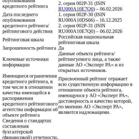
опубликования
2. серия 002Р-31 (ISIN
кредитного рейтинга
RU000A10E7Q0
) – 06.02.2026
Дата последнего
1. серия 002Р-30 (ISIN
опубликования
RU000A10DS66) – 16.12.2025
кредитного рейтинга/
2. серия 002Р-31 (ISIN
рейтингового действия
RU000A10E7Q0) – 06.02.2026
Российская национальная
Рейтинговая шкала
рейтинговая шкала
Запрошенность рейтинга
Да
Данные объекта рейтинга/
Ключевые источники
рейтингуемого лица, а также
информации
данные АО «Эксперт РА» и из
открытых источников.
Имеющиеся ограничения
Присвоенный рейтинг отражает
кредитного рейтинга, в
всю существенную информацию в
том числе в отношении
отношении объекта рейтинга,
качества имеющейся в
имеющуюся у АО «Эксперт РА»,
распоряжении
достоверность и качество которой,
кредитного рейтингового
по мнению АО «Эксперт РА»,
агентства информации об
являются надлежащими.
объекте рейтинга
Сведения о стандартах
составления
бухгалтерской
(финансовой) отчетности,