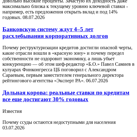
довольно высокие проценты. Зачастую их доходность даже
максимально близка к текущему уровню ключевой ставки -
например, есть предложения открыть вклад и под 14%
годовых.
08.07.2026
Банковскую систему ждут 4–5 лет
расхлебывания корпоративных долгов
Почему реструктуризации кредитов достигли опасной черты,
какие отрасли вошли в «красную зону» и почему передел
собственности не оздоровит экономику, а лишь убьет
конкуренцию — об этом шеф-редактор «Б.О.» Павел Самиев в
кулуарах Финконгресса ЦБ поговорил с Александром
Сараевым, первым заместителем генерального директора
рейтингового агентства «Эксперт РА».
06.07.2026
Дольная корова: реальные ставки по кредитам
все еще достигают 30% годовых
Известия
Почему ссуды остаются недоступными для населения
03.07.2026