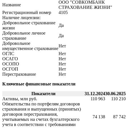
ООО "СОВКОМБАНК
Название
СТРАХОВАНИЕ ЖИЗНИ"
Регистрационный номер
4105
Наличие лицензии:
Добровольное страхование
Да
жизни
Добровольное личное
Да
страхование
Добровольное
Нет
имущественное страхование
ОГЛС
Нет
ОСАГО
Нет
ОСОПО
Нет
ОСГОП
Нет
Перестрахование
Нет
Ключевые финансовые показатели
Показатели
31.12.2024
30.06.2025
Активы, млн руб.
110 963
110 210
Обязательства по портфелям договоров
страхования и выпущенных (принятых)
договоров перестрахования,
74 138
87 742
учитываемых на счетах бухгалтерского
учета в соответствии с требованиями