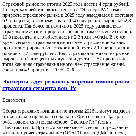
Страховой рынок по итогам 2025 года достиг 4 трлн рублей.
По оценкам рейтингового агентства "Эксперт РА", темп
прироста страхового рынка в 2025 году замедлился и составил
6,9 процента, в то время как в 2024 году рынок вырос на 62,8
процента. Наиболее динамично в 2025 году развивалось
страхование жизни: прирост взносов в этом сегменте составил
10,8 процента, а его объем достиг 2,3 трлн рублей. В то же
время сегмент страхования иного, чем страхование жизни,
продемонстрировал более скромный рост - 2,1 процента, при
объеме в 1,7 трлн рублей. Доля страхования жизни на рынке
выросла на 2 процентных пункта и достигла 57 процентов,
тогда как доля страхования иного, чем страхование жизни,
составила 43 процента.
29.05.2026
Эксперты ждут резкого ускорения темпов роста
страхового сегмента non-life
Ведомости
Сборы страховых компаний по итогам 2026 г. могут вырасти
относительно прошлого года на 5-7% и составить 4,2 трлн
руб., говорится в новом обзоре "Эксперт РА" (есть у
"Ведомостей"). При этом ключевые сегменты – страхование
жизни и прочее страхование (ОСАГО, каско, ДМС и проч.,