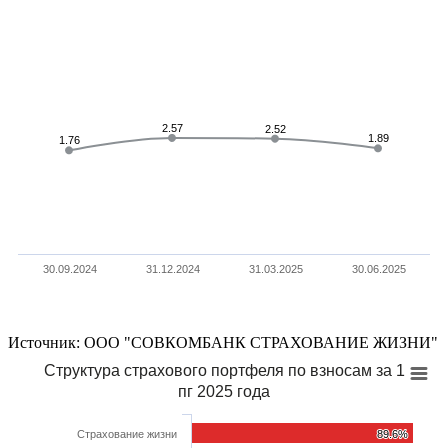
2.57
2.57
2.52
2.52
1.89
1.89
1.76
1.76
30.09.2024
31.12.2024
31.03.2025
30.06.2025
Источник: ООО "СОВКОМБАНК СТРАХОВАНИЕ ЖИЗНИ"
Структура страхового портфеля по взносам за 1
пг 2025 года
Cтрахование жизни
89.6%
89.6%