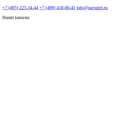
+7 (495) 225-34-44
+7 (499) 418-00-41
info@raexpert.ru
Наши каналы