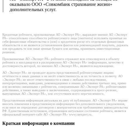
оказывало ООО «Совкомбанк страхование жизни»
дополнительных услуг.
Кредитные рейтинги, присваиваемые АО «Эксперт РА», выражают мнение АО «Эксперт
РА» относительно способности рейтингуемого лица (эмитента) исполнять принятые на
себя финансовые обязательства и (или) о кредитном риске его отдельных финансовых
обязательств и не являются установлением фактов или рекомендацией покупать, держать
или продавать те или иные ценные бумаги или активы, принимать инвестиционные
решения.
Присваиваемые АО «Эксперт РА» рейтинги отражают всю относящуюся к объекту
рейтинга и находящуюся в распоряжении АО «Эксперт РА» информацию, качество и
достоверность которой, по мнению АО «Эксперт РА», являются надлежащими.
АО «Эксперт РА» не проводит аудита представленной рейтингуемыми лицами
отчётности и иных данных и не несёт ответственность за их точность и полноту. АО
«Эксперт РА» не несет ответственности в связи с любыми последствиями,
интерпретациями, выводами, рекомендациями и иными действиями третьих лиц, прямо
или косвенно связанными с рейтингом, совершенными АО «Эксперт РА» рейтинговыми
действиями, а также выводами и заключениями, содержащимися в пресс-релизах,
выпущенных АО «Эксперт РА», или отсутствием всего перечисленного.
Представленная информация актуальна на дату её публикации. АО «Эксперт РА» вправе
вносить изменения в представленную информацию без дополнительного уведомления,
если иное не определено договором с контрагентом или требованиями законодательства
РФ. Единственным источником, отражающим актуальное состояние рейтинга, является
официальный интернет-сайт АО «Эксперт РА» www.raexpert.ru.
Краткая информация о компании