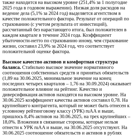
также находится на высоком уровне (251,4% за 1 полугодие
2025 года в годовом выражении). Низкая доля расходов на
ведение дела (5,1% за 2024 год) выделяется агентством в
качестве положительного фактора. Результат от операций по
страхованию (с учетом результата от инвестиций),
рассчитанный без нарастающего итога, был положителен в
каждом квартале в течение 2024 года. Коэффициент
убыточности-нетто по страхованию иному, чем страхование
жизни, составил 23,9% за 2024 год, что соответствует
положительной оценке фактора.
Высокое качество активов и комфортная структура
баланса.
Стабильно высокое значение нормативного
соотношения собственных средств и принятых обязательств
(1,89 на 30.06.2025, минимальное значение на конец
последних четырех кварталов – 1,76 на 30.09.2024) оказывает
положительное влияние на рейтинг. Качество и
диверсификация активов находятся на высоком уровне. На
30.06.2025 коэффициент качества активов составил 0,78. На
крупнейшего контрагента, который не может быть отнесен к
условному рейтинговому классу (УРК) ruAA и выше,
пришлось 8,4% активов на 30.06.2025, на трех крупнейших –
18,0%. Вложения в связанные стороны, которые нельзя
отнести к УРК ruAA и выше, на 30.06.2025 отсутствуют. На
30.06.2025 соотношение обязательств и активов в рублях