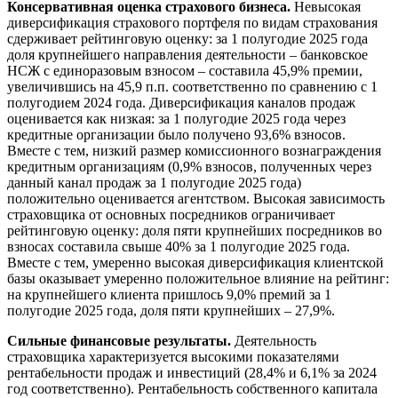
Консервативная оценка страхового бизнеса.
Невысокая
диверсификация страхового портфеля по видам страхования
сдерживает рейтинговую оценку: за 1 полугодие 2025 года
доля крупнейшего направления деятельности – банковское
НСЖ с единоразовым взносом – составила 45,9% премии,
увеличившись на 45,9 п.п. соответственно по сравнению с 1
полугодием 2024 года. Диверсификация каналов продаж
оценивается как низкая: за 1 полугодие 2025 года через
кредитные организации было получено 93,6% взносов.
Вместе с тем, низкий размер комиссионного вознаграждения
кредитным организациям (0,9% взносов, полученных через
данный канал продаж за 1 полугодие 2025 года)
положительно оценивается агентством. Высокая зависимость
страховщика от основных посредников ограничивает
рейтинговую оценку: доля пяти крупнейших посредников во
взносах составила свыше 40% за 1 полугодие 2025 года.
Вместе с тем, умеренно высокая диверсификация клиентской
базы оказывает умеренно положительное влияние на рейтинг:
на крупнейшего клиента пришлось 9,0% премий за 1
полугодие 2025 года, доля пяти крупнейших – 27,9%.
Сильные финансовые результаты.
Деятельность
страховщика характеризуется высокими показателями
рентабельности продаж и инвестиций (28,4% и 6,1% за 2024
год соответственно). Рентабельность собственного капитала