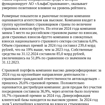
функционирует АО «АльфаСтрахование», оказывает
умеренно позитивное влияние на уровень рейтинга.
Размерные показатели и рыночные позиции компании
оцениваются агентством как высокие. Компания входит в
группу крупнейших страховщиков страны по величине
страховых взносов-брутто. По итогам 2024 года компания
заняла 5 место на российском страховом рынке по взносам,
доля страховых взносов-брутто компании в совокупных
взносах национального страхового сектора составила 6,0%.
Объем страховых премий за 2024 год составил 239,4 млрд
рублей, что на 19% выше, чем за 2023 год. Собственные
средства на 31.12.2024 составили 85,0 млрд рублей,
увеличившись на 51,8% по сравнению со значением на
31.12.2023.
Страховой портфель компании высоко диверсифицирован: за
2024 год на крупнейшее направление деятельности –
страхование гражданской ответственности автовладельцев –
пришлось 26,6% страховой премии. Положительно
оценивается дистрибуция компании: доля продаж без участия
посредников составила 36,9%, через агентов было получено
16,7% страховой премии за 2024 год. Диверсификация
клиентской базы находится на высоком уровне. За 2024 год
доля 5 крупнейших клиентов во взносах страховщика