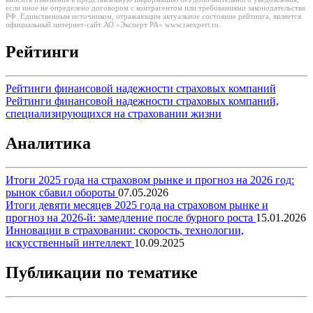
если иное не определено договором с контрагентом или требованиями законодательства
РФ. Единственным источником, отражающим актуальное состояние рейтинга, является
официальный интернет-сайт АО «Эксперт РА» www.raexpert.ru.
Рейтинги
Рейтинги финансовой надежности страховых компаний
Рейтинги финансовой надежности страховых компаний,
специализирующихся на страховании жизни
Аналитика
Итоги 2025 года на страховом рынке и прогноз на 2026 год:
рынок сбавил обороты
07.05.2026
Итоги девяти месяцев 2025 года на страховом рынке и
прогноз на 2026-й: замедление после бурного роста
15.01.2026
Инновации в страховании: скорость, технологии,
искусственный интеллект
10.09.2025
Публикации по тематике