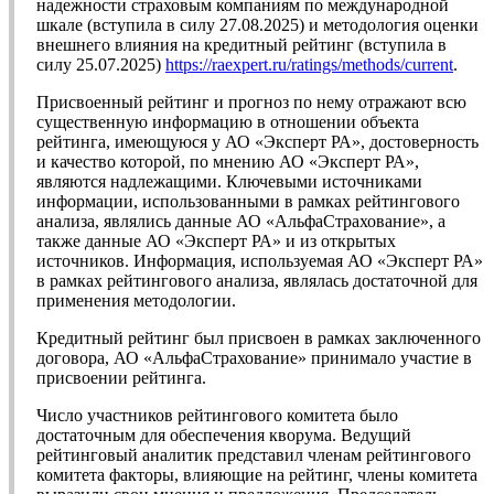
надежности страховым компаниям по международной
шкале (вступила в силу 27.08.2025) и методология оценки
внешнего влияния на кредитный рейтинг (вступила в
силу 25.07.2025)
https://raexpert.ru/ratings/methods/current
.
Присвоенный рейтинг и прогноз по нему отражают всю
существенную информацию в отношении объекта
рейтинга, имеющуюся у АО «Эксперт РА», достоверность
и качество которой, по мнению АО «Эксперт РА»,
являются надлежащими. Ключевыми источниками
информации, использованными в рамках рейтингового
анализа, являлись данные АО «АльфаСтрахование», а
также данные АО «Эксперт РА» и из открытых
источников. Информация, используемая АО «Эксперт РА»
в рамках рейтингового анализа, являлась достаточной для
применения методологии.
Кредитный рейтинг был присвоен в рамках заключенного
договора, АО «АльфаСтрахование» принимало участие в
присвоении рейтинга.
Число участников рейтингового комитета было
достаточным для обеспечения кворума. Ведущий
рейтинговый аналитик представил членам рейтингового
комитета факторы, влияющие на рейтинг, члены комитета