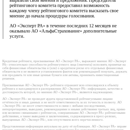
выразили свои мнения и предложения. Председатель
рейтингового комитета предоставил возможность
каждому члену рейтингового комитета высказать свое
мнение до начала процедуры голосования.
АО «Эксперт РА» в течение последних 12 месяцев не
оказывало АО «АльфаСтрахование» дополнительные
услуги.
Кредитные рейтинги, присваиваемые АО «Эксперт РА», выражают мнение АО «Эксперт
РА» относительно способности рейтингуемого лица (эмитента) исполнять принятые на
себя финансовые обязательства и (или) о кредитном риске его отдельных финансовых
обязательств и не являются установлением фактов или рекомендацией покупать, держать
или продавать те или иные ценные бумаги или активы, принимать инвестиционные
решения.
Присваиваемые АО «Эксперт РА» рейтинги отражают всю относящуюся к объекту
рейтинга и находящуюся в распоряжении АО «Эксперт РА» информацию, качество и
достоверность которой, по мнению АО «Эксперт РА», являются надлежащими.
АО «Эксперт РА» не проводит аудита представленной рейтингуемыми лицами
отчётности и иных данных и не несёт ответственность за их точность и полноту. АО
«Эксперт РА» не несет ответственности в связи с любыми последствиями,
интерпретациями, выводами, рекомендациями и иными действиями третьих лиц, прямо
или косвенно связанными с рейтингом, совершенными АО «Эксперт РА» рейтинговыми
действиями, а также выводами и заключениями, содержащимися в пресс-релизах,
выпущенных АО «Эксперт РА», или отсутствием всего перечисленного.
Представленная информация актуальна на дату её публикации. АО «Эксперт РА» вправе
вносить изменения в представленную информацию без дополнительного уведомления,