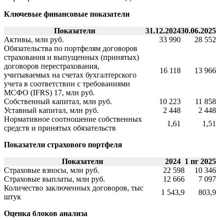
Ключевые финансовые показатели
Показатели
31.12.2024
30.06.2025
Активы, млн руб.
33 990
28 552
Обязательства по портфелям договоров
страхования и выпущенных (принятых)
договоров перестрахования,
16 118
13 966
учитываемых на счетах бухгалтерского
учета в соответствии с требованиями
МСФО (IFRS) 17, млн руб.
Собственный капитал, млн руб.
10 223
11 858
Уставный капитал, млн руб.
2 448
2 448
Нормативное соотношение собственных
1,61
1,51
средств и принятых обязательств
Показатели страхового портфеля
Показатели
2024
1 пг 2025
Страховые взносы, млн руб.
22 598
10 346
Страховые выплаты, млн руб.
12 666
7 097
Количество заключенных договоров, тыс
1 543,9
803,9
штук
Оценка блоков анализа