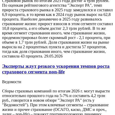
Страховой рынок по итогам 2025 года достиг 4 трлн рублей.
По оценкам рейтингового агентства "Эксперт РА", темп
прироста страхового рынка в 2025 году замедлился и составил
6,9 процента, в то время как в 2024 году рынок вырос на 62,8
процента. Наиболее динамично в 2025 году развивалось
страхование жизни: прирост взносов в этом сегменте составил
10,8 процента, а его объем достиг 2,3 трлн рублей. В то же
время сегмент страхования иного, чем страхование жизни,
продемонстрировал более скромный рост - 2,1 процента, при
объеме в 1,7 трлн рублей. Доля страхования жизни на рынке
выросла на 2 процентных пункта и достигла 57 процентов,
тогда как доля страхования иного, чем страхование жизни,
составила 43 процента.
29.05.2026
Эксперты ждут резкого ускорения темпов роста
страхового сегмента non-life
Ведомости
Сборы страховых компаний по итогам 2026 г. могут вырасти
относительно прошлого года на 5-7% и составить 4,2 трлн
руб., говорится в новом обзоре "Эксперт РА" (есть у
"Ведомостей"). При этом ключевые сегменты – страхование
жизни и прочее страхование (ОСАГО, каско, ДМС и проч.,
далее – non-life) – покажут противоположную динамику