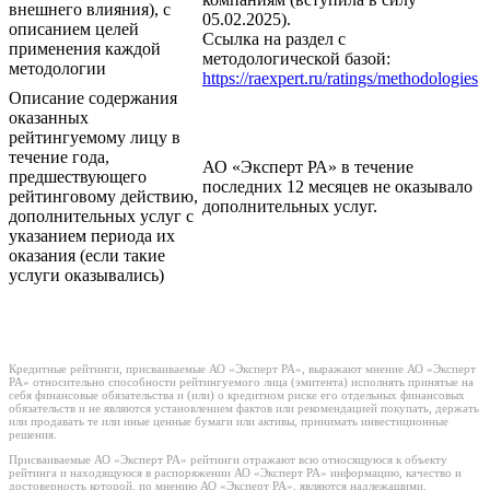
внешнего влияния), с
05.02.2025).
описанием целей
Ссылка на раздел с
применения каждой
методологической базой:
методологии
https://raexpert.ru/ratings/methodologies
Описание содержания
оказанных
рейтингуемому лицу в
течение года,
АО «Эксперт РА» в течение
предшествующего
последних 12 месяцев не оказывало
рейтинговому действию,
дополнительных услуг.
дополнительных услуг с
указанием периода их
оказания (если такие
услуги оказывались)
Кредитные рейтинги, присваиваемые АО «Эксперт РА», выражают мнение АО «Эксперт
РА» относительно способности рейтингуемого лица (эмитента) исполнять принятые на
себя финансовые обязательства и (или) о кредитном риске его отдельных финансовых
обязательств и не являются установлением фактов или рекомендацией покупать, держать
или продавать те или иные ценные бумаги или активы, принимать инвестиционные
решения.
Присваиваемые АО «Эксперт РА» рейтинги отражают всю относящуюся к объекту
рейтинга и находящуюся в распоряжении АО «Эксперт РА» информацию, качество и
достоверность которой, по мнению АО «Эксперт РА», являются надлежащими.