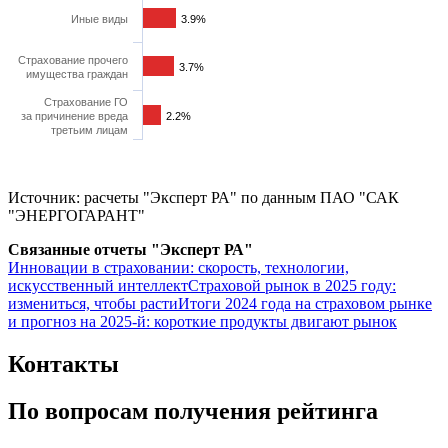
Иные виды
3.9%
3.9%
Страхование прочего
3.7%
3.7%
имущества граждан
Страхование ГО
за причинение вреда
2.2%
2.2%
третьим лицам
Источник: расчеты "Эксперт РА" по данным ПАО "САК
"ЭНЕРГОГАРАНТ"
Связанные отчеты "Эксперт РА"
Инновации в страховании: скорость, технологии,
искусственный интеллект
Страховой рынок в 2025 году:
измениться, чтобы расти
Итоги 2024 года на страховом рынке
и прогноз на 2025-й: короткие продукты двигают рынок
Контакты
По вопросам получения рейтинга