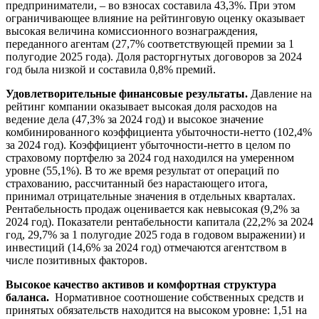
предприниматели, – во взносах составила 43,3%. При этом
ограничивающее влияние на рейтинговую оценку оказывает
высокая величина комиссионного вознаграждения,
переданного агентам (27,7% соответствующей премии за 1
полугодие 2025 года). Доля расторгнутых договоров за 2024
год была низкой и составила 0,8% премий.
Удовлетворительные финансовые результаты.
Давление на
рейтинг компании оказывает высокая доля расходов на
ведение дела (47,3% за 2024 год) и высокое значение
комбинированного коэффициента убыточности-нетто (102,4%
за 2024 год). Коэффициент убыточности-нетто в целом по
страховому портфелю за 2024 год находился на умеренном
уровне (55,1%). В то же время результат от операций по
страхованию, рассчитанный без нарастающего итога,
принимал отрицательные значения в отдельных кварталах.
Рентабельность продаж оценивается как невысокая (9,2% за
2024 год). Показатели рентабельности капитала (22,2% за 2024
год, 29,7% за 1 полугодие 2025 года в годовом выражении) и
инвестиций (14,6% за 2024 год) отмечаются агентством в
числе позитивных факторов.
Высокое качество активов и комфортная структура
баланса.
Нормативное соотношение собственных средств и
принятых обязательств находится на высоком уровне: 1,51 на