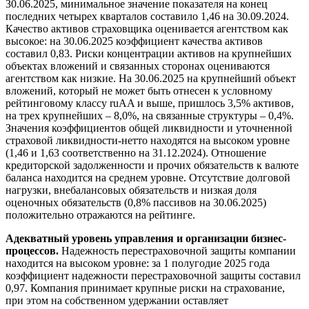
30.06.2025, минимальное значение показателя на конец
последних четырех кварталов составило 1,46 на 30.09.2024.
Качество активов страховщика оценивается агентством как
высокое: на 30.06.2025 коэффициент качества активов
составил 0,83. Риски концентрации активов на крупнейших
объектах вложений и связанных сторонах оцениваются
агентством как низкие. На 30.06.2025 на крупнейший объект
вложений, который не может быть отнесен к условному
рейтинговому классу ruAA и выше, пришлось 3,5% активов,
на трех крупнейших – 8,0%, на связанные структуры – 0,4%.
Значения коэффициентов общей ликвидности и уточненной
страховой ликвидности-нетто находятся на высоком уровне
(1,46 и 1,63 соответственно на 31.12.2024). Отношение
кредиторской задолженности и прочих обязательств к валюте
баланса находится на среднем уровне. Отсутствие долговой
нагрузки, внебалансовых обязательств и низкая доля
оценочных обязательств (0,8% пассивов на 30.06.2025)
положительно отражаются на рейтинге.
Адекватный уровень управления и организации бизнес-
процессов.
Надежность перестраховочной защиты компании
находится на высоком уровне: за 1 полугодие 2025 года
коэффициент надежности перестраховочной защиты составил
0,97. Компания принимает крупные риски на страхование,
при этом на собственном удержании оставляет