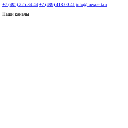
+7 (495) 225-34-44
+7 (499) 418-00-41
info@raexpert.ru
Наши каналы