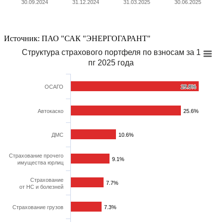
30.09.2024
31.12.2024
31.03.2025
30.06.2025
Источник: ПАО "САК "ЭНЕРГОГАРАНТ"
Структура страхового портфеля по взносам за 1
пг 2025 года
ОСАГО
29.8%
29.8%
Автокаско
25.6%
25.6%
ДМС
10.6%
10.6%
Страхование прочего
9.1%
9.1%
имущества юрлиц
Страхование
7.7%
7.7%
от НС и болезней
Страхование грузов
7.3%
7.3%