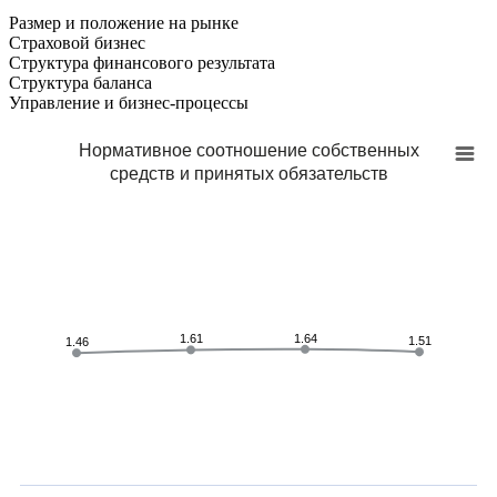
Размер и положение на рынке
Страховой бизнес
Структура финансового результата
Cтруктура баланса
Управление и бизнес-процессы
Нормативное соотношение собственных
средств и принятых обязательств
1.61
1.61
1.64
1.64
1.51
1.51
1.46
1.46