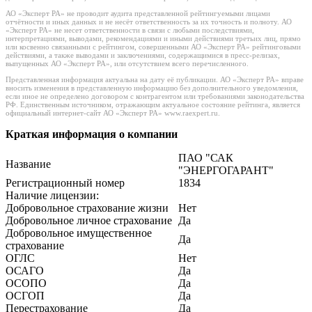
АО «Эксперт РА» не проводит аудита представленной рейтингуемыми лицами
отчётности и иных данных и не несёт ответственность за их точность и полноту. АО
«Эксперт РА» не несет ответственности в связи с любыми последствиями,
интерпретациями, выводами, рекомендациями и иными действиями третьих лиц, прямо
или косвенно связанными с рейтингом, совершенными АО «Эксперт РА» рейтинговыми
действиями, а также выводами и заключениями, содержащимися в пресс-релизах,
выпущенных АО «Эксперт РА», или отсутствием всего перечисленного.
Представленная информация актуальна на дату её публикации. АО «Эксперт РА» вправе
вносить изменения в представленную информацию без дополнительного уведомления,
если иное не определено договором с контрагентом или требованиями законодательства
РФ. Единственным источником, отражающим актуальное состояние рейтинга, является
официальный интернет-сайт АО «Эксперт РА» www.raexpert.ru.
Краткая информация о компании
ПАО "САК
Название
"ЭНЕРГОГАРАНТ"
Регистрационный номер
1834
Наличие лицензии:
Добровольное страхование жизни
Нет
Добровольное личное страхование
Да
Добровольное имущественное
Да
страхование
ОГЛС
Нет
ОСАГО
Да
ОСОПО
Да
ОСГОП
Да
Перестрахование
Да