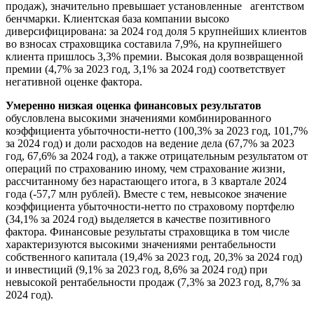
продаж), значительно превышает установленные агентством
бенчмарки. Клиентская база компании высоко
диверсифицирована: за 2024 год доля 5 крупнейших клиентов
во взносах страховщика составила 7,9%, на крупнейшего
клиента пришлось 3,3% премии. Высокая доля возвращенной
премии (4,7% за 2023 год, 3,1% за 2024 год) соответствует
негативной оценке фактора.
Умеренно низкая оценка финансовых результатов
обусловлена высокими значениями комбинированного
коэффициента убыточности-нетто (100,3% за 2023 год, 101,7%
за 2024 год) и доли расходов на ведение дела (67,7% за 2023
год, 67,6% за 2024 год), а также отрицательным результатом от
операций по страхованию иному, чем страхование жизни,
рассчитанному без нарастающего итога, в 3 квартале 2024
года (-57,7 млн рублей). Вместе с тем, невысокое значение
коэффициента убыточности-нетто по страховому портфелю
(34,1% за 2024 год) выделяется в качестве позитивного
фактора. Финансовые результаты страховщика в том числе
характеризуются высокими значениями рентабельности
собственного капитала (19,4% за 2023 год, 20,3% за 2024 год)
и инвестиций (9,1% за 2023 год, 8,6% за 2024 год) при
невысокой рентабельности продаж (7,3% за 2023 год, 8,7% за
2024 год).