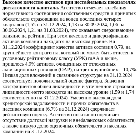
Высокое качество активов при нестабильных показателях
достаточности капитала.
Агентство отмечает колебания
нормативного соотношения собственных средств и принятых
обязательств страховщика на конец последних четырех
кварталов (1,55 на 31.12.2024, 1,13 на 30.09.2024, 1,06 на
30.06.2024, 1,21 на 31.03.2024), что оказывает сдерживающее
влияние на рейтинг. При этом качество и диверсификация
активов компании находятся на высоком уровне. На
31.12.2024 коэффициент качества активов составил 0,79, на
крупнейшего контрагента, который не может быть отнесен к
условному рейтинговому классу (УРК) ruAA и выше,
пришлось 4,9% активов, очищенных от отложенных
аквизиционных расходов (ОАР), на трех крупнейших – 10,7%.
Низкая доля вложений в связанные структуры на 31.12.2024
соответствует положительной оценке фактора. Значения
коэффициентов общей ликвидности и уточненной страховой
ликвидности-нетто находятся на высоком уровне (1,59 и 1,74
соответственно на 31.12.2024). Умеренно высокая доля
кредиторской задолженности и прочих обязательств в
пассивах компании (6,7% на 31.12.2024) сдерживает
рейтинговую оценку. Агентство позитивно оценивает
отсутствие долговой нагрузки и внебалансовых обязательств,
а также низкую долю оценочных обязательств в пассивах
компании на 31.12.2024.