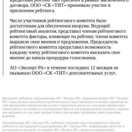
договора, ООО «СК «ТИТ» принимало участие в
присвоении рейтинга.
Число участников рейтингового комитета было
достаточным для обеспечения кворума. Ведущий
рейтинговый аналитик представил членам рейтингового
комитета факторы, влияющие на рейтинг, члены комитета
выразили свои мнения и предложения. Председатель
рейтингового комитета предоставил возможность
каждому члену рейтингового комитета высказать свое
мнение до начала процедуры голосования.
АО «Эксперт РА» в течение последних 12 месяцев не
оказывало ООО «СК «ТИТ» дополнительных услуг.
Кредитные рейтинги, присваиваемые АО «Эксперт РА», выражают мнение АО «Эксперт
РА» относительно способности рейтингуемого лица (эмитента) исполнять принятые на
себя финансовые обязательства и (или) о кредитном риске его отдельных финансовых
обязательств и не являются установлением фактов или рекомендацией покупать, держать
или продавать те или иные ценные бумаги или активы, принимать инвестиционные
решения.
Присваиваемые АО «Эксперт РА» рейтинги отражают всю относящуюся к объекту
рейтинга и находящуюся в распоряжении АО «Эксперт РА» информацию, качество и
достоверность которой, по мнению АО «Эксперт РА», являются надлежащими.