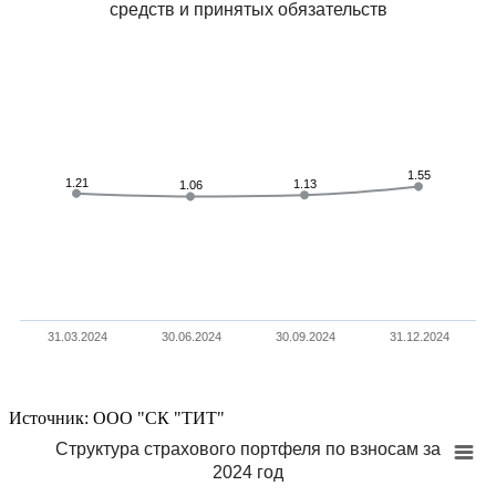
средств и принятых обязательств
1.55
1.55
1.21
1.21
1.13
1.13
1.06
1.06
31.03.2024
30.06.2024
30.09.2024
31.12.2024
Источник: ООО "СК "ТИТ"
Структура страхового портфеля по взносам за
2024 год