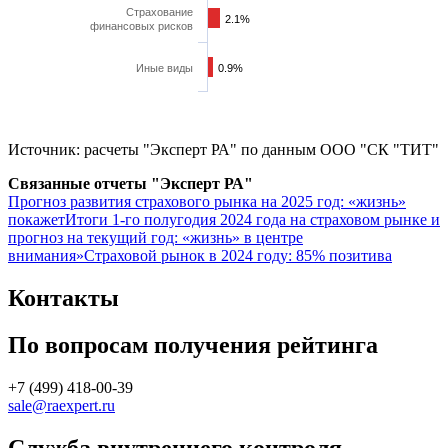
Страхование
2.1%
2.1%
финансовых рисков
Иные виды
0.9%
0.9%
Источник: расчеты "Эксперт РА" по данным ООО "СК "ТИТ"
Связанные отчеты "Эксперт РА"
Прогноз развития страхового рынка на 2025 год: «жизнь»
покажет
Итоги 1-го полугодия 2024 года на страховом рынке и
прогноз на текущий год: «жизнь» в центре
внимания»
Страховой рынок в 2024 году: 85% позитива
Контакты
По вопросам получения рейтинга
+7 (499) 418-00-39
sale@raexpert.ru
Служба внутреннего контроля