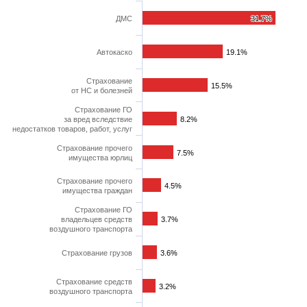
ДМС
31.7%
31.7%
Автокаско
19.1%
19.1%
Страхование
15.5%
15.5%
от НС и болезней
Страхование ГО
за вред вследствие
8.2%
8.2%
недостатков товаров, работ, услуг
Страхование прочего
7.5%
7.5%
имущества юрлиц
Страхование прочего
4.5%
4.5%
имущества граждан
Страхование ГО
владельцев средств
3.7%
3.7%
воздушного транспорта
Страхование грузов
3.6%
3.6%
Страхование средств
3.2%
3.2%
воздушного транспорта