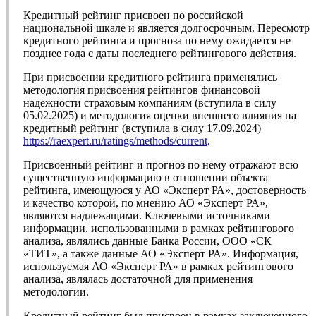
Кредитный рейтинг присвоен по российской
национальной шкале и является долгосрочным. Пересмотр
кредитного рейтинга и прогноза по нему ожидается не
позднее года с даты последнего рейтингового действия.
При присвоении кредитного рейтинга применялись
методология присвоения рейтингов финансовой
надежности страховым компаниям (вступила в силу
05.02.2025) и методология оценки внешнего влияния на
кредитный рейтинг (вступила в силу 17.09.2024)
https://raexpert.ru/ratings/methods/current
.
Присвоенный рейтинг и прогноз по нему отражают всю
существенную информацию в отношении объекта
рейтинга, имеющуюся у АО «Эксперт РА», достоверность
и качество которой, по мнению АО «Эксперт РА»,
являются надлежащими. Ключевыми источниками
информации, использованными в рамках рейтингового
анализа, являлись данные Банка России, ООО «СК
«ТИТ», а также данные АО «Эксперт РА». Информация,
используемая АО «Эксперт РА» в рамках рейтингового
анализа, являлась достаточной для применения
методологии.
Кредитный рейтинг был присвоен в рамках заключенного