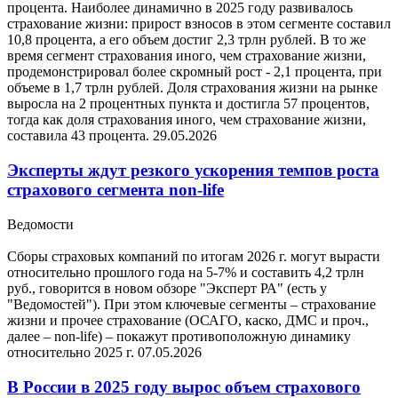
процента. Наиболее динамично в 2025 году развивалось
страхование жизни: прирост взносов в этом сегменте составил
10,8 процента, а его объем достиг 2,3 трлн рублей. В то же
время сегмент страхования иного, чем страхование жизни,
продемонстрировал более скромный рост - 2,1 процента, при
объеме в 1,7 трлн рублей. Доля страхования жизни на рынке
выросла на 2 процентных пункта и достигла 57 процентов,
тогда как доля страхования иного, чем страхование жизни,
составила 43 процента.
29.05.2026
Эксперты ждут резкого ускорения темпов роста
страхового сегмента non-life
Ведомости
Сборы страховых компаний по итогам 2026 г. могут вырасти
относительно прошлого года на 5-7% и составить 4,2 трлн
руб., говорится в новом обзоре "Эксперт РА" (есть у
"Ведомостей"). При этом ключевые сегменты – страхование
жизни и прочее страхование (ОСАГО, каско, ДМС и проч.,
далее – non-life) – покажут противоположную динамику
относительно 2025 г.
07.05.2026
В России в 2025 году вырос объем страхового