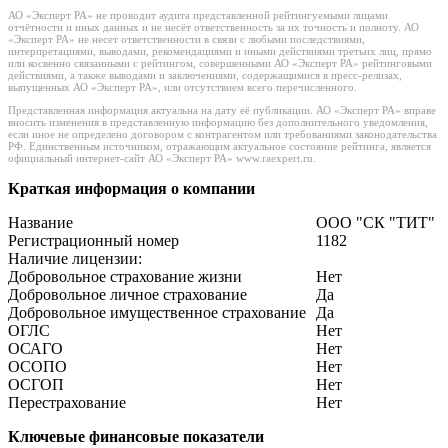
АО «Эксперт РА» не проводит аудита представленной рейтингуемыми лицами
отчётности и иных данных и не несёт ответственность за их точность и полноту. АО
«Эксперт РА» не несет ответственности в связи с любыми последствиями,
интерпретациями, выводами, рекомендациями и иными действиями третьих лиц, прямо
или косвенно связанными с рейтингом, совершенными АО «Эксперт РА» рейтинговыми
действиями, а также выводами и заключениями, содержащимися в пресс-релизах,
выпущенных АО «Эксперт РА», или отсутствием всего перечисленного.
Представленная информация актуальна на дату её публикации. АО «Эксперт РА» вправе
вносить изменения в представленную информацию без дополнительного уведомления,
если иное не определено договором с контрагентом или требованиями законодательства
РФ. Единственным источником, отражающим актуальное состояние рейтинга, является
официальный интернет-сайт АО «Эксперт РА» www.raexpert.ru.
Краткая информация о компании
Название
ООО "СК "ТИТ"
Регистрационный номер
1182
Наличие лицензии:
Добровольное страхование жизни
Нет
Добровольное личное страхование
Да
Добровольное имущественное страхование
Да
ОГЛС
Нет
ОСАГО
Нет
ОСОПО
Нет
ОСГОП
Нет
Перестрахование
Нет
Ключевые финансовые показатели