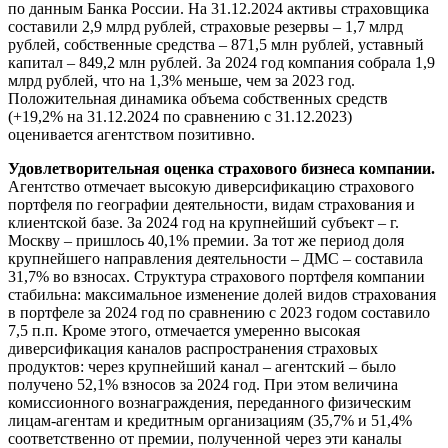
по данным Банка России. На 31.12.2024 активы страховщика
составили 2,9 млрд рублей, страховые резервы – 1,7 млрд
рублей, собственные средства – 871,5 млн рублей, уставный
капитал – 849,2 млн рублей. За 2024 год компания собрала 1,9
млрд рублей, что на 1,3% меньше, чем за 2023 год.
Положительная динамика объема собственных средств
(+19,2% на 31.12.2024 по сравнению с 31.12.2023)
оценивается агентством позитивно.
Удовлетворительная оценка страхового бизнеса компании.
Агентство отмечает высокую диверсификацию страхового
портфеля по географии деятельности, видам страхования и
клиентской базе. За 2024 год на крупнейший субъект – г.
Москву – пришлось 40,1% премии. За тот же период доля
крупнейшего направления деятельности – ДМС – составила
31,7% во взносах. Структура страхового портфеля компании
стабильна: максимальное изменение долей видов страхования
в портфеле за 2024 год по сравнению с 2023 годом составило
7,5 п.п. Кроме этого, отмечается умеренно высокая
диверсификация каналов распространения страховых
продуктов: через крупнейший канал – агентский – было
получено 52,1% взносов за 2024 год. При этом величина
комиссионного вознаграждения, переданного физическим
лицам-агентам и кредитным организациям (35,7% и 51,4%
соответственно от премии, полученной через эти каналы