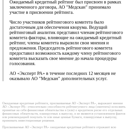
Ожидаемый кредитный рейтинг был присвоен в рамках
заключенного договора, АО "Медскан" принимало
участие в присвоении рейтинга.
Число участников рейтингового комитета было
достаточным для обеспечения кворума. Ведущий
рейтинговый аналитик представил членам рейтингового
комитета факторы, влияющие на ожидаемый кредитный
рейтинг, члены комитета выразили свои мнения и
предложения. Председатель рейтингового комитета
предоставил возможность каждому члену рейтингового
комитета высказать свое мнение до начала процедуры
голосования.
АО «Эксперт РА» в течение последних 12 месяцев не
оказывало АО "Медскан" дополнительных услуг.
Ожидаемые кредитные рейтинги, присваиваемые АО «Эксперт РА», выражают мнение
АО «Эксперт РА» относительно способности рейтингуемого лица (эмитента) исполнять
принятые на себя финансовые обязательства и (или) о кредитном риске его отдельных
финансовых обязательств, планируемых к выпуску, и не являются установлением фактов
или рекомендацией покупать те или иные ценные бумаги, планируемые к выпуску,
принимать инвестиционные решения.
Присваиваемые АО «Эксперт РА» ожидаемые кредитные рейтинги отражают всю