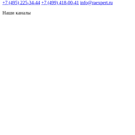
+7 (495) 225-34-44
+7 (499) 418-00-41
info@raexpert.ru
Наши каналы