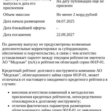
На дату публикации еще не
выпуска и дата его
присвоен
присвоения
Объем эмиссии
Не менее 2 млрд рублей
Дата начала размещения
04.07.2025
Дата ближайшей оферты
-
Дата погашения
22.09.2027
По данному выпуску не предусмотрены возможные
дополнительные корректировки за субординацию,
обеспечение и поручительство, в связи с чем агентство
устанавливает паритет между текущим рейтингом эмитента
АО "Медскан" (ruA) и рейтингом облигаций серии 001P-01.
Кредитный рейтинг долгового инструмента компании АО
"Медскан", облигационного займа серии 001P-01, может
отличаться от настоящего ожидаемого кредитного рейтинга в
случаях:
внесения агентством изменений в методологию
присвоения кредитных рейтингов, непосредственно
относящуюся к долговому инструменту;
отличия фактических параметров размещения
облигационного займа серии 001P-01 от заявленных