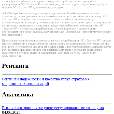
относящуюся к объекту ожидаемого кредитного рейтинга и находящуюся в
распоряжении АО «Эксперт РА» информацию, качество и достоверность которой, по
мнению АО «Эксперт РА», являются надлежащими.
АО «Эксперт РА» не проводит аудита представленной рейтингуемыми лицами
отчётности и иных данных и не несёт ответственность за их точность и полноту. АО
«Эксперт РА» не несет ответственности в связи с любыми последствиями,
интерпретациями, выводами, рекомендациями и иными действиями третьих лиц, прямо
или косвенно связанными с ожидаемым кредитным рейтингом, совершенными АО
«Эксперт РА» рейтинговыми действиями, а также выводами и заключениями,
содержащимися в пресс-релизах, выпущенных АО «Эксперт РА», или отсутствием всего
перечисленного.
Представленная информация актуальна на дату её публикации. АО «Эксперт РА» вправе
вносить изменения в представленную информацию без дополнительного уведомления,
если иное не определено договором с контрагентом или требованиями законодательства
РФ. Единственным источником, отражающим актуальное состояние ожидаемого
кредитного рейтинга, является официальный интернет-сайт АО «Эксперт РА»
www.raexpert.ru.
Рейтинги
Рейтинги надежности и качества услуг страховых
медицинских организаций
Аналитика
Рынок электронных закупок: регулирование во главе угла
04.06.2025