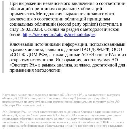
При выражении независимого заключения о соответствии
облигаций принципам социальных облигаций
применялась Методология выражения независимого
заключения о соответствии облигаций принципам
социальных облигаций (second party opinion) (вступила в
силу 19.02.2025). Ссылка на раздел с методологической
базой:
https://raexpert.ru/ratings/methodologies
.
Ключевыми источниками информации, использованными
в рамках анализа, являлись данные ПАО ДОМ.РФ, ООО
«СОПФ ДОМ.РФ», а также данные АО «Эксперт РА» и из
открытых источников. Информация, используемая АО
«Эксперт РА» в рамках анализа, являлась достаточной для
применения методологии.
Настоящее заключение выражает мнение АО «Эксперт РА» о соответствии выпусков
облигаций СОПФ принципам социальных облигаций (second party opinion)
исключительно на дату публикации заключения на официальном интернет-сайте АО
«Эксперт РА» www.raexpert.ru.
АО «Эксперт РА» не несет ответственности за действия Клиента в отношении выпусков
облигаций, которые были признаны АО «Эксперт РА» соответствующими принципам
социальных облигаций (second party opinion) на дату публикации настоящего
заключения. Настоящее заключение не является оценкой способности СОПФ исполнять
принятые на себя финансовые обязательства и (или) о кредитном риске его отдельных