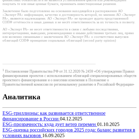
финансовых обязательств и не являются установлением фактов или рекомендацией
покупать те или иные ценные бумаги, принимать инвестиционные решения.
Заключение было подготовлено на основании находящейся в распоряжении АО
«Эксперт РА» информации, качество и достоверность которой, по мнению АО «Эксперт
РА», являются надлежащими. АО «Эксперт РА» не проводит аудита представленной
СОПФ отчётности и иных данных и не несёт ответственность за их точность и полноту.
АО «Эксперт РА» не несет ответственности в связи с любыми последствиями,
интерпретациями, выводами, рекомендациями и иными действиями третьих лиц, прямо
или косвенно связанными с заключением АО «Эксперт РА» о соответствии выпусков
облигаций СОПФ принципам социальных облигаций (second party opinion)
1
Постановление Правительства РФ от 31.12.2020 № 2459 «Об утверждении Правил
финансирования проектов с использованием облигаций специализированных обществ
проектного финансирования и о внесении изменения в Положение о
Правительственной комиссии по региональному развитию в Российской Федерации»
Аналитика
ESG-триллионы: как развивается ответственное
финансирование в России
04.12.2025
ESG-прозрачность: куда дует ветер перемен
01.10.2025
ESG-оценка российских городов 2025 года: баланс развития в
условиях вызовов
16.09.2025