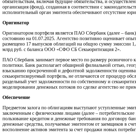
обязательствам, включая будущие обязательства, и осуществл
организация (фонд), созданная в соответствии с законодател
исполнительный орган эмитента обеспечивают отсутствие юрид
Оригинатор
Оригинатором портфеля является ПАО Сбербанк (далее – банк)
состоянию на 01.07.2025. Агентство позитивно оценивает оп
размещено 17 выпусков облигаций на общую сумму эмиссии 1,4
млрд руб. с баланса ООО «СФО СБ Секьюритизация 2».
ПАО Сбербанк занимает первое место по размеру розничного к
политики. Банк располагает обширной филиальной сетью, гео
взысканию просроченной и дефолтной задолженности оценива
секьюритизируемый портфель, не отличаются от процедур обс
раздельный учет задолженности по собственному и секьюрити
моделировании денежных потоков по сделке агентство не прим
Обеспечение
Предметом залога по облигациям выступают уступленные эмит
заключенным с физическими лицами (далее – потребительские 
пользование кредитом и денежные требования по договору бан
денежные средства, получаемые эмитентом от заемщиков в сче
восполнение активов эмитента за счет продажи новых потреби