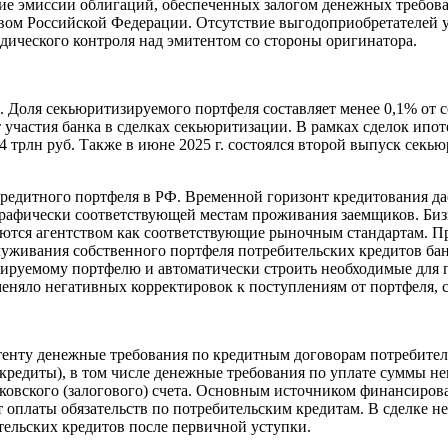
ение эмиссии облигаций, обеспеченных залогом денежных требов
ьством Российской Федерации. Отсутствие выгодоприобретателей
ического контроля над эмитентом со стороны оригинатора.
. Доля секьюритизируемого портфеля составляет менее 0,1% от 
ыт участия банка в сделках секьюритизации. В рамках сделок 
 трлн руб. Также в июне 2025 г. состоялся второй выпуск сек
редитного портфеля в РФ. Временной горизонт кредитования дае
графически соответствующей местам проживания заемщиков. Биз
ются агентством как соответствующие рыночным стандартам. П
луживания собственного портфеля потребительских кредитов ба
зируемому портфелю и автоматически строить необходимые для 
еняло негативных корректировок к поступлениям от портфеля, с
енту денежные требования по кредитным договорам потребител
кредиты), в том числе денежные требования по уплате суммы н
ковского (залогового) счета. Основным источником финансиров
т оплаты обязательств по потребительским кредитам. В сделке 
тельских кредитов после первичной уступки.