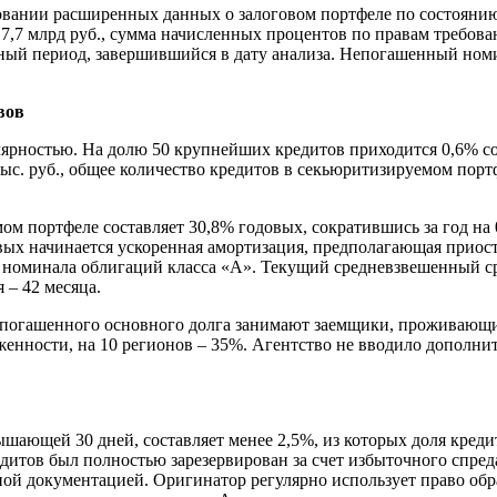
ании расширенных данных о залоговом портфеле по состоянию на
 7,7 млрд руб., сумма начисленных процентов по правам требован
етный период, завершившийся в дату анализа. Непогашенный но
вов
рностью. На долю 50 крупнейших кредитов приходится 0,6% сов
тыс. руб., общее количество кредитов в секьюритизируемом пор
м портфеле составляет 30,8% годовых, сократившись за год на 
ых начинается ускоренная амортизация, предполагающая приос
номинала облигаций класса «А». Текущий средневзвешенный сро
 – 42 месяца.
погашенного основного долга занимают заемщики, проживающие в
енности, на 10 регионов – 35%. Агентство не вводило дополни
ышающей 30 дней, составляет менее 2,5%, из которых доля кре
редитов был полностью зарезервирован за счет избыточного спр
нной документацией. Оригинатор регулярно использует право об