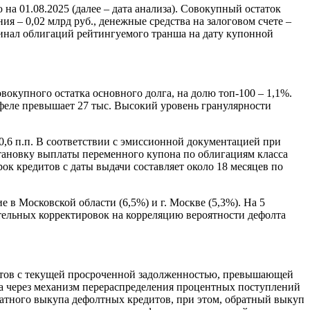
 01.08.2025 (далее – дата анализа). Совокупный остаток
ия – 0,02 млрд руб., денежные средства на залоговом счете –
минал облигаций рейтингуемого транша на дату купонной
окупного остатка основного долга, на долю топ-100 – 1,1%.
тфеле превышает 27 тыс. Высокий уровень гранулярности
0,6 п.п. В соответствии с эмиссионной документацией при
тановку выплаты переменного купона по облигациям класса
к кредитов с даты выдачи составляет около 18 месяцев по
 Московской области (6,5%) и г. Москве (5,3%). На 5
тельных корректировок на корреляцию вероятности дефолта
дитов с текущей просроченной задолженностью, превышающей
еда через механизм перераспределения процентных поступлений
ратного выкупа дефолтных кредитов, при этом, обратный выкуп