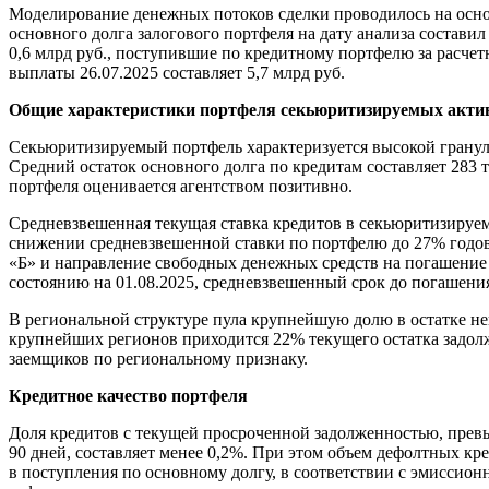
Моделирование денежных потоков сделки проводилось на основ
основного долга залогового портфеля на дату анализа составил
0,6 млрд руб., поступившие по кредитному портфелю за расч
выплаты 26.07.2025 составляет 5,7 млрд руб.
Общие характеристики портфеля секьюритизируемых акти
Секьюритизируемый портфель характеризуется высокой грануля
Средний остаток основного долга по кредитам составляет 283 
портфеля оценивается агентством позитивно.
Средневзвешенная текущая ставка кредитов в секьюритизируемо
снижении средневзвешенной ставки по портфелю до 27% годов
«Б» и направление свободных денежных средств на погашение 
состоянию на 01.08.2025, средневзвешенный срок до погашения
В региональной структуре пула крупнейшую долю в остатке не
крупнейших регионов приходится 22% текущего остатка задолж
заемщиков по региональному признаку.
Кредитное качество портфеля
Доля кредитов с текущей просроченной задолженностью, прев
90 дней, составляет менее 0,2%. При этом объем дефолтных к
в поступления по основному долгу, в соответствии с эмиссио