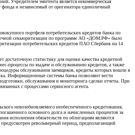
аний. Учредителем эмитента является некоммерческая
 у фонда и независимый от оригинатора единоличный
совокупного портфеля потребительских кредитов банка по
ипотечной секьюритизации по программе АО «ДОМ.РФ» было
ьюритизации потребительских кредитов ПАО Сбербанк на 14
т достаточную статистику для оценки качества кредитной
нес-процессы по выдаче и обслуживанию кредитов, а также
роцедуры обслуживания заемщиков, кредиты которых вошли в
нка. Информационные системы банка позволяют вести
подготовки, обслуживания и мониторинга сделки отчеты. При
вязанных с процессами сервисного агента.
ьского невозобновляемого необеспеченного кредитования,
епогашенного основного долга и начисленных процентов за
ания исполнения обязательств по облигациям являются
не предусмотрен револьверный период, предполагающий