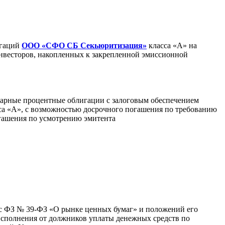
игаций
ООО «СФО СБ Секьюритизация»
класса «А» на
нвесторов, накопленных к закрепленной эмиссионной
арные процентные облигации с залоговым обеспечением
а «А», с возможностью досрочного погашения по требованию
огашения по усмотрению эмитента
 с ФЗ № 39-ФЗ «О рынке ценных бумаг» и положений его
исполнения от должников уплаты денежных средств по