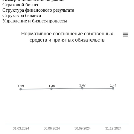
Страховой бизнес
Структура финансового результата
Cтруктура баланса
Управление и бизнес-процессы
Нормативное соотношение собственных
средств и принятых обязательств
1.47
1.47
1.44
1.44
1.38
1.38
1.29
1.29
31.03.2024
30.06.2024
30.09.2024
31.12.2024