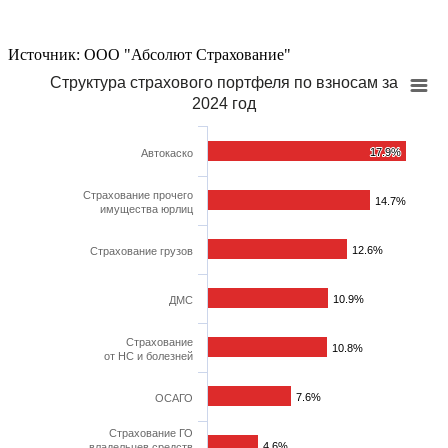
Источник: ООО "Абсолют Страхование"
Структура страхового портфеля по взносам за
2024 год
17.9%
17.9%
Автокаско
Страхование прочего
14.7%
14.7%
имущества юрлиц
12.6%
12.6%
Страхование грузов
10.9%
10.9%
ДМС
Страхование
10.8%
10.8%
от НС и болезней
7.6%
7.6%
ОСАГО
Страхование ГО
4.6%
4.6%
владельцев средств