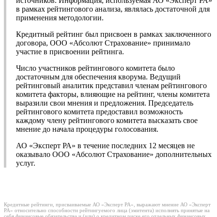
источников. Информация, используемая АО «Эксперт РА»
в рамках рейтингового анализа, являлась достаточной для
применения методологии.
Кредитный рейтинг был присвоен в рамках заключенного
договора, ООО «Абсолют Страхование» принимало
участие в присвоении рейтинга.
Число участников рейтингового комитета было
достаточным для обеспечения кворума. Ведущий
рейтинговый аналитик представил членам рейтингового
комитета факторы, влияющие на рейтинг, члены комитета
выразили свои мнения и предложения. Председатель
рейтингового комитета предоставил возможность
каждому члену рейтингового комитета высказать свое
мнение до начала процедуры голосования.
АО «Эксперт РА» в течение последних 12 месяцев не
оказывало ООО «Абсолют Страхование» дополнительных
услуг.
Кредитные рейтинги, присваиваемые АО «Эксперт РА», выражают мнение АО «Эксперт
РА» относительно способности рейтингуемого лица (эмитента) исполнять принятые на
себя финансовые обязательства и (или) о кредитном риске его отдельных финансовых