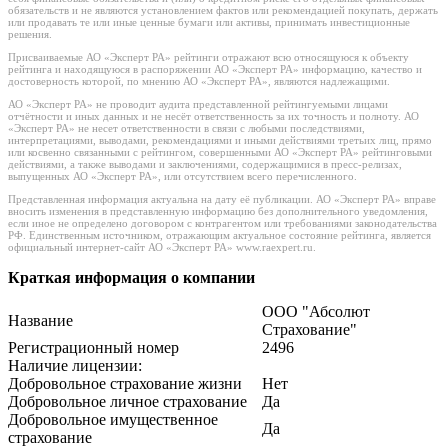
обязательств и не являются установлением фактов или рекомендацией покупать, держать
или продавать те или иные ценные бумаги или активы, принимать инвестиционные
решения.
Присваиваемые АО «Эксперт РА» рейтинги отражают всю относящуюся к объекту
рейтинга и находящуюся в распоряжении АО «Эксперт РА» информацию, качество и
достоверность которой, по мнению АО «Эксперт РА», являются надлежащими.
АО «Эксперт РА» не проводит аудита представленной рейтингуемыми лицами
отчётности и иных данных и не несёт ответственность за их точность и полноту. АО
«Эксперт РА» не несет ответственности в связи с любыми последствиями,
интерпретациями, выводами, рекомендациями и иными действиями третьих лиц, прямо
или косвенно связанными с рейтингом, совершенными АО «Эксперт РА» рейтинговыми
действиями, а также выводами и заключениями, содержащимися в пресс-релизах,
выпущенных АО «Эксперт РА», или отсутствием всего перечисленного.
Представленная информация актуальна на дату её публикации. АО «Эксперт РА» вправе
вносить изменения в представленную информацию без дополнительного уведомления,
если иное не определено договором с контрагентом или требованиями законодательства
РФ. Единственным источником, отражающим актуальное состояние рейтинга, является
официальный интернет-сайт АО «Эксперт РА» www.raexpert.ru.
Краткая информация о компании
ООО "Абсолют
Название
Страхование"
Регистрационный номер
2496
Наличие лицензии:
Добровольное страхование жизни
Нет
Добровольное личное страхование
Да
Добровольное имущественное
Да
страхование