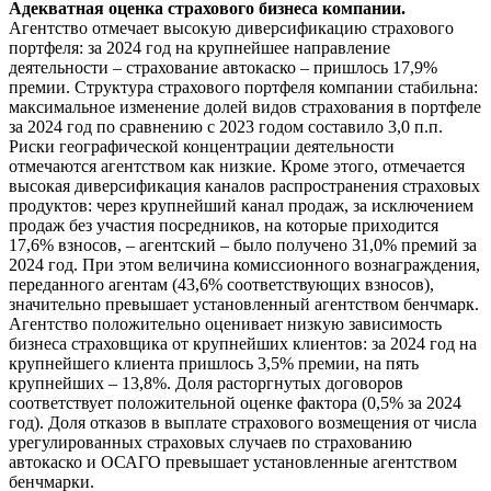
Адекватная оценка страхового бизнеса компании.
Агентство отмечает высокую диверсификацию страхового
портфеля: за 2024 год на крупнейшее направление
деятельности – страхование автокаско – пришлось 17,9%
премии. Структура страхового портфеля компании стабильна:
максимальное изменение долей видов страхования в портфеле
за 2024 год по сравнению с 2023 годом составило 3,0 п.п.
Риски географической концентрации деятельности
отмечаются агентством как низкие. Кроме этого, отмечается
высокая диверсификация каналов распространения страховых
продуктов: через крупнейший канал продаж, за исключением
продаж без участия посредников, на которые приходится
17,6% взносов, – агентский – было получено 31,0% премий за
2024 год. При этом величина комиссионного вознаграждения,
переданного агентам (43,6% соответствующих взносов),
значительно превышает установленный агентством бенчмарк.
Агентство положительно оценивает низкую зависимость
бизнеса страховщика от крупнейших клиентов: за 2024 год на
крупнейшего клиента пришлось 3,5% премии, на пять
крупнейших – 13,8%. Доля расторгнутых договоров
соответствует положительной оценке фактора (0,5% за 2024
год). Доля отказов в выплате страхового возмещения от числа
урегулированных страховых случаев по страхованию
автокаско и ОСАГО превышает установленные агентством
бенчмарки.