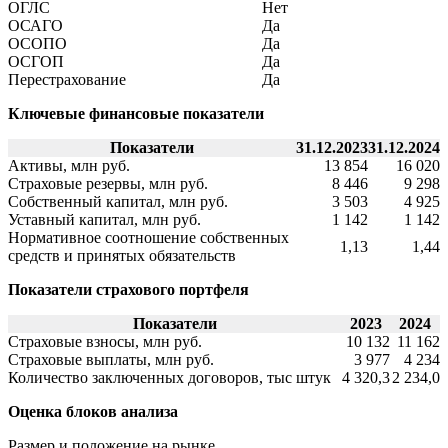
ОГЛС
Нет
ОСАГО
Да
ОСОПО
Да
ОСГОП
Да
Перестрахование
Да
Ключевые финансовые показатели
Показатели
31.12.2023
31.12.2024
Активы, млн руб.
13 854
16 020
Страховые резервы, млн руб.
8 446
9 298
Собственный капитал, млн руб.
3 503
4 925
Уставный капитал, млн руб.
1 142
1 142
Нормативное соотношение собственных
1,13
1,44
средств и принятых обязательств
Показатели страхового портфеля
Показатели
2023
2024
Страховые взносы, млн руб.
10 132
11 162
Страховые выплаты, млн руб.
3 977
4 234
Количество заключенных договоров, тыс штук
4 320,3
2 234,0
Оценка блоков анализа
Размер и положение на рынке