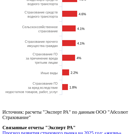
водного транспорта
Страхование средств
4.6%
4.6%
водного транспорта
Сельскохозяйственное
4.1%
4.1%
страхование
Страхование прочего
4.1%
4.1%
имущества граждан
Страхование ГО
4%
4%
за причинение вреда
третьим лицам
2.2%
2.2%
Иные виды
Страхование ГО
1.8%
1.8%
за вред вследствие
недостатков товаров, работ, услуг
Источник: расчеты "Эксперт РА" по данным ООО "Абсолют
Страхование"
Связанные отчеты "Эксперт РА"
Прогноз развития страхового рынка на 2025 год: «жизнь»