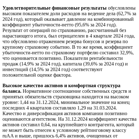
Удовлетворительные финансовые результаты
обусловлены
высоким показателем доли расходов на ведение дела (62,7% за
2024 год), который оказывает давление на комбинированный
коэффициент убыточности-нетто (95,6% за 2024 год).
Результат от операций по страхованию, рассчитанный без
нарастающего итога, был отрицателен в 4 квартале 2024 года,
что обусловлено отражением резерва бонусов и резерва по
крупному страховому событию. В то же время, коэффициент
убыточности-нетто по страховому портфелю составил 32,9%,
что оценивается позитивно. Показатели рентабельности
продаж (14,9% за 2024 год), капитала (39,6% за 2024 год) и
инвестиций (14,5% за 2024 год) соответствуют
положительной оценке фактора.
Высокое качество активов и комфортная структура
баланса.
Нормативное соотношение собственных средств и
принятых обязательств страховщика находится на высоком
уровне: 1,44 на 31.12.2024, минимальное значение на конец
последних 4 кварталов составляло 1,29 на 31.03.2024.
Качество и диверсификация активов компании позитивно
оцениваются агентством. На 31.12.2024 коэффициент качества
активов составил 0,64, на крупнейшего контрагента, который
не может быть отнесен к условному рейтинговому классу
ruAA и выше, пришлось 6,4% активов, очищенных от