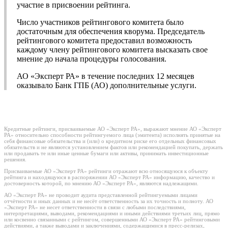
участие в присвоении рейтинга.
Число участников рейтингового комитета было
достаточным для обеспечения кворума. Председатель
рейтингового комитета предоставил возможность
каждому члену рейтингового комитета высказать свое
мнение до начала процедуры голосования.
АО «Эксперт РА» в течение последних 12 месяцев
оказывало Банк ГПБ (АО) дополнительные услуги.
Кредитные рейтинги, присваиваемые АО «Эксперт РА», выражают мнение АО «Эксперт
РА» относительно способности рейтингуемого лица (эмитента) исполнять принятые на
себя финансовые обязательства и (или) о кредитном риске его отдельных финансовых
обязательств и не являются установлением фактов или рекомендацией покупать, держать
или продавать те или иные ценные бумаги или активы, принимать инвестиционные
решения.
Присваиваемые АО «Эксперт РА» рейтинги отражают всю относящуюся к объекту
рейтинга и находящуюся в распоряжении АО «Эксперт РА» информацию, качество и
достоверность которой, по мнению АО «Эксперт РА», являются надлежащими.
АО «Эксперт РА» не проводит аудита представленной рейтингуемыми лицами
отчётности и иных данных и не несёт ответственность за их точность и полноту. АО
«Эксперт РА» не несет ответственности в связи с любыми последствиями,
интерпретациями, выводами, рекомендациями и иными действиями третьих лиц, прямо
или косвенно связанными с рейтингом, совершенными АО «Эксперт РА» рейтинговыми
действиями, а также выводами и заключениями, содержащимися в пресс-релизах,