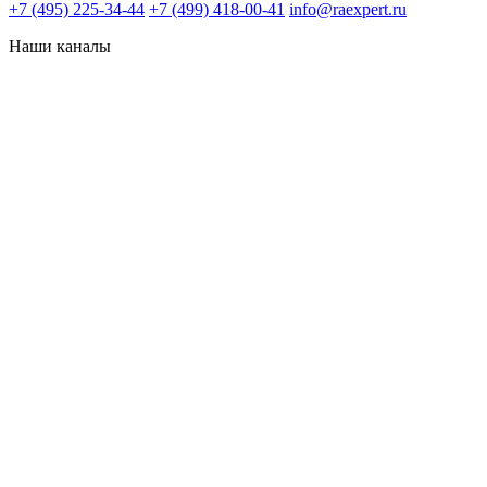
+7 (495) 225-34-44
+7 (499) 418-00-41
info@raexpert.ru
Наши каналы