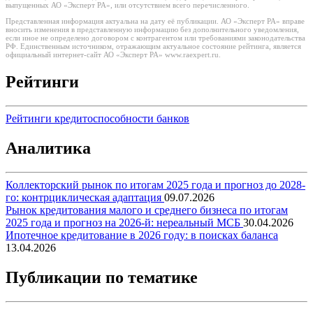
выпущенных АО «Эксперт РА», или отсутствием всего перечисленного.
Представленная информация актуальна на дату её публикации. АО «Эксперт РА» вправе
вносить изменения в представленную информацию без дополнительного уведомления,
если иное не определено договором с контрагентом или требованиями законодательства
РФ. Единственным источником, отражающим актуальное состояние рейтинга, является
официальный интернет-сайт АО «Эксперт РА» www.raexpert.ru.
Рейтинги
Рейтинги кредитоспособности банков
Аналитика
Коллекторский рынок по итогам 2025 года и прогноз до 2028-
го: контрциклическая адаптация
09.07.2026
Рынок кредитования малого и среднего бизнеса по итогам
2025 года и прогноз на 2026-й: нереальный МСБ
30.04.2026
Ипотечное кредитование в 2026 году: в поисках баланса
13.04.2026
Публикации по тематике