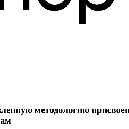
вленную методологию присвое
вам