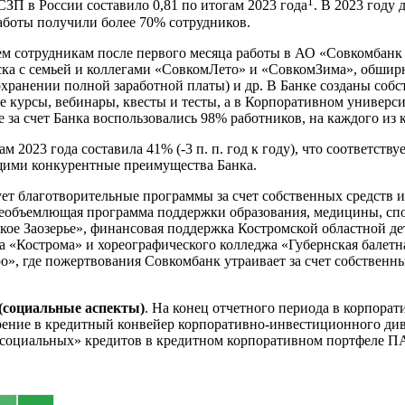
1
СЗП в России составило 0,81 по итогам 2023 года
. В 2023 году
аботы получили более 70% сотрудников.
 сотрудникам после первого месяца работы в АО «Совкомбанк С
а с семьей и коллегами «СовкомЛето» и «СовкомЗима», обширна
сохранении полной заработной платы) и др. В Банке созданы со
 курсы, вебинары, квесты и тесты, а в Корпоративном универс
за счет Банка воспользовались 98% работников, на каждого из 
ам 2023 года составила 41% (-3 п. п. год к году), что соответст
щими конкурентные преимущества Банка.
ует благотворительные программы за счет собственных средств и
еобъемлющая программа поддержки образования, медицины, спор
ское Заозерье», финансовая поддержка Костромской областной 
 «Кострома» и хореографического колледжа «Губернская балетна
», где пожертвования Совкомбанк утраивает за счет собственны
(социальные аспекты)
. На конец отчетного периода в корпора
рение в кредитный конвейер корпоративно-инвестиционного див
социальных» кредитов в кредитном корпоративном портфеле П