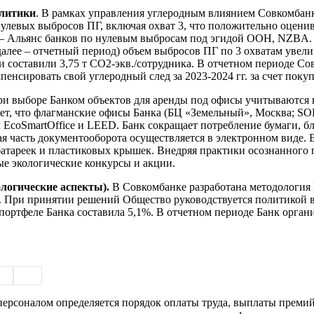
олитики
. В рамках управления углеродным влиянием Совкомбанк
– нулевых выбросов ПГ, включая охват 3, что положительно оцени
– Альянс банков по нулевым выбросам под эгидой ООН, NZBA. 
д (далее – отчетный период) объем выбросов ПГ по 3 охватам увел
и составили 3,75 т CO2-экв./сотрудника. В отчетном периоде С
пенсировать свой углеродный след за 2023-2024 гг. за счет поку
и выборе Банком объектов для аренды под офисы учитываются в
ет, что флагманские офисы Банка (БЦ «Земельный», Москва; SO
 EcoSmartOffice и LEED. Банк сокращает потребление бумаги, б
шая часть документооборота осуществляется в электронном виде.
 батареек и пластиковых крышек. Внедряя практики осознанного
е экологические конкурсы и акции.
логические аспекты).
В Совкомбанке разработана методология
я. При принятии решений Общество руководствуется политикой в
портфеле Банка составила 5,1%. В отчетном периоде Банк орга
рсоналом определяется порядок оплаты труда, выплаты премий 