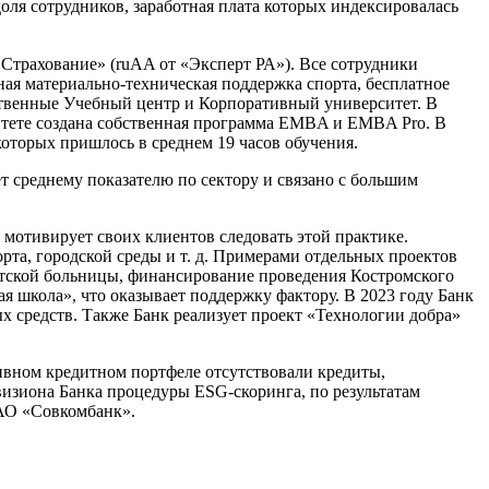
 доля сотрудников, заработная плата которых индексировалась
трахование» (ruAA от «Эксперт РА»). Все сотрудники
я материально-техническая поддержка спорта, бесплатное
бственные Учебный центр и Корпоративный университет. В
итете создана собственная программа EMBA и EMBA Pro. В
которых пришлось в среднем 19 часов обучения.
вует среднему показателю по сектору и связано с большим
 мотивирует своих клиентов следовать этой практике.
та, городской среды и т. д. Примерами отдельных проектов
детской больницы, финансирование проведения Костромского
я школа», что оказывает поддержку фактору. В 2023 году Банк
х средств. Также Банк реализует проект «Технологии добра»
тивном кредитном портфеле отсутствовали кредиты,
изиона Банка процедуры ESG-скоринга, по результатам
АО «Совкомбанк».