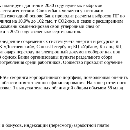
 планирует достичь к 2030 году нулевых выбросов
вается агентством. Совкомбанк является участником
На ежегодной основе Банк проводит расчеты выбросов ПГ по
ичился на 10,9% до 102 тыс. т CO2-экв. в связи с расширением
овкомбанк компенсировал свой углеродный след от
пки в 2025 году «зеленых» сертификатов.
недрение современных систем учета энергии и ресурсов и
K «Достоевский», Санкт-Петербург; БЦ «Урбан», Казань; БЦ
лагодаря переходу на электронный документооборот как при
 В офисах Банка организованы пункты раздельного сбора
 потребления среди работников, Общество проводит обучение
 ESG-скоринга корпоративного портфеля, позволяющая оценить
 области ответственного финансирования. На конец отчетного
низовал 3 выпуска зеленых облигаций общим объемом 58 млрд
и бонусов, индексации (пересмотр) заработной платы.