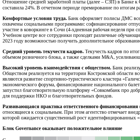
Отношение средней заработной платы (далее – СЗП) в Банке к 
составила 24%. В отчетном периоде премирование по итогам р
Комфортные условия труда.
Банк оформляет полисы ДМС всем
охвачены социальными программами: софинансирование отпуск
участие в коворкинге в Сочи (4-хдневная рабочая неделя при 
Учебном центре все сотрудники проходят различные обучающие
2023 году возможностью получить дополнительное образование 
Средний уровень текучести кадров.
Текучесть кадров по итог
объемом розничного блока, а также сделками M&A, усиливаю
Высокий уровень взаимодействия с обществом.
Банк реализ
Обществом реализуется на территории Костромской области вс
являются развитие спортивно-туристического кластера «Галич
экономического форума, финансирование национального балета
запустил благотворительную платформу «Совкомбанк про добро
для поддержки НКО и благотворительных фондов.
Развивающаяся практика ответственного финансирования 
относящиеся к социальным. При этом агентство отмечает внед
которой ожидается существенный рост идентифицированных «
Блок Governance оказывает положительное влияние