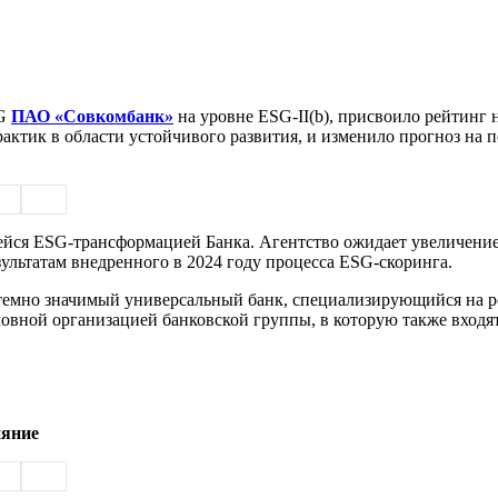
G
ПАО «Совкомбанк»
на уровне ESG-II(b), присвоило рейтинг 
актик в области устойчивого развития, и изменило прогноз на 
ся ESG-трансформацией Банка. Агентство ожидает увеличение 
льтатам внедренного в 2024 году процесса ESG-скоринга.
темно значимый универсальный банк, специализирующийся на ро
овной организацией банковской группы, в которую также входят 
ияние