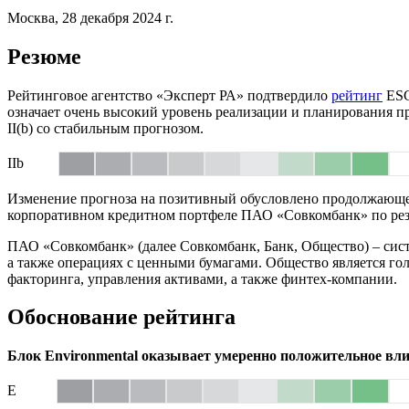
Москва, 28 декабря 2024 г.
Резюме
Рейтинговое агентство «Эксперт РА» подтвердило
рейтинг
ES
означает очень высокий уровень реализации и планирования пр
II(b) со стабильным прогнозом.
IIb
Изменение прогноза на позитивный обусловлено продолжающей
корпоративном кредитном портфеле ПАО «Совкомбанк» по резу
ПАО «Совкомбанк» (далее Совкомбанк, Банк, Общество) – сис
а также операциях с ценными бумагами. Общество является гол
факторинга, управления активами, а также финтех-компании.
Обоснование рейтинга
Блок Environmental оказывает умеренно положительное вл
E