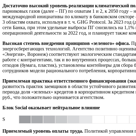
Достаточно высокий уровень реализации климатической п
парниковых газов (далее – ПГ) по охватам 1 и 2, к 2050 году 
международной инициативы по климату в банковском секторе 
3 областям охвата, используя в т. ч. GHG Protocol. За 2023 го
сети Банка, при этом удельные выбросы ПГ снизились на 1,1% 
операционной деятельности за 2022 год, и планирует также ком
Высокая степень внедрения принципов «зеленого» офиса.
Пр
энергосберегающих технологий. Агентство позитивно оценива
«Энергия», Воронеж) соответствуют экологическим стандартам
работе с контрагентами, так и во внутренних процессах, боль
отходов (бумага, пластик), установлены контейнеры для сбора
сотрудников модели рационального потребления, корпоративны
Приемлемая практика ответственного финансирования (эко
развитость практик заемщиков в области устойчивого развити
периода доля «зеленых» кредитов в корпоративном кредитном 
руб., что положительно оценивается агентством.
Блок Social оказывает нейтральное влияние
S
Приемлемый уровень оплаты труда.
Политикой управления пе