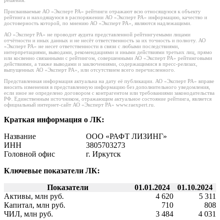
решения.
Присваиваемые АО «Эксперт РА» рейтинги отражают всю относящуюся к объекту
рейтинга и находящуюся в распоряжении АО «Эксперт РА» информацию, качество и
достоверность которой, по мнению АО «Эксперт РА», являются надлежащими.
АО «Эксперт РА» не проводит аудита представленной рейтингуемыми лицами
отчётности и иных данных и не несёт ответственность за их точность и полноту. АО
«Эксперт РА» не несет ответственности в связи с любыми последствиями,
интерпретациями, выводами, рекомендациями и иными действиями третьих лиц, прямо
или косвенно связанными с рейтингом, совершенными АО «Эксперт РА» рейтинговыми
действиями, а также выводами и заключениями, содержащимися в пресс-релизах,
выпущенных АО «Эксперт РА», или отсутствием всего перечисленного.
Представленная информация актуальна на дату её публикации. АО «Эксперт РА» вправе
вносить изменения в представленную информацию без дополнительного уведомления,
если иное не определено договором с контрагентом или требованиями законодательства
РФ. Единственным источником, отражающим актуальное состояние рейтинга, является
официальный интернет-сайт АО «Эксперт РА» www.raexpert.ru.
Краткая информация о ЛК:
Название
ООО «РАФТ ЛИЗИНГ»
ИНН
3805703273
Головной офис
г. Иркутск
Ключевые показатели ЛК:
Показатели
01.01.2024
01.10.2024
Активы, млн руб.
4 620
5 311
Капитал, млн руб.
710
808
ЧИЛ, млн руб.
3 484
4 031