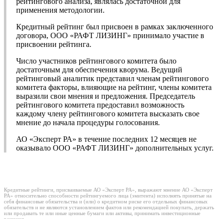
рейтингового анализа, являлась достаточной для
применения методологии.
Кредитный рейтинг был присвоен в рамках заключенного
договора, ООО «РАФТ ЛИЗИНГ» принимало участие в
присвоении рейтинга.
Число участников рейтингового комитета было
достаточным для обеспечения кворума. Ведущий
рейтинговый аналитик представил членам рейтингового
комитета факторы, влияющие на рейтинг, члены комитета
выразили свои мнения и предложения. Председатель
рейтингового комитета предоставил возможность
каждому члену рейтингового комитета высказать свое
мнение до начала процедуры голосования.
АО «Эксперт РА» в течение последних 12 месяцев не
оказывало ООО «РАФТ ЛИЗИНГ» дополнительных услуг.
Кредитные рейтинги, присваиваемые АО «Эксперт РА», выражают мнение АО «Эксперт
РА» относительно способности рейтингуемого лица (эмитента) исполнять принятые на
себя финансовые обязательства и (или) о кредитном риске его отдельных финансовых
обязательств и не являются установлением фактов или рекомендацией покупать, держать
или продавать те или иные ценные бумаги или активы, принимать инвестиционные