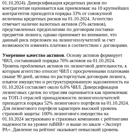
01.10.2024). Диверсификация кредитных рисков по
контрагентам оценивается как приемлемая: на 10 крупнейших
контрагентов приходится порядка 33% от совокупной
величины кредитных рисков на 01.10.2024. Агентство
отмечает наличие валютных активов (5% активов),
представленных предоплатами по договорам поставки
предметов лизинга, однако принимает во внимание, что
данный риск переложен на лизингополучателей за счет
возможности изменять платежи в соответствии с договорами.
Умеренное качество активов
. Основу активов формирует
ЧИЛ, составивший порядка 76% активов на 01.10.2024.
Уровень проблемных активов по лизинговой деятельности, к
которым агентство относит ЧИЛ с просроченными платежами
свыше 90 дней, активы по расторгнутым договорам лизинга,
изъятое имущество и реструктурированную задолженность на
01.10.2024 составляет около 6,6% ЧИЛ. Диверсификация
лизинговых сделок по отраслям оценивается как приемлемая:
на ТОП-3 отраслей принадлежности лизингополучателей
приходится порядка 52% лизингового портфеля на 01.10.2024.
Для лизингового портфеля характерен высокий уровень
страховой защиты: 100% лизингового имущества на
01.10.2024 застраховано в страховых компаниях с рейтингами
надежности на уровне ruBBB+ и выше по шкале «Эксперт
РА». Давление на рейтинг оказывает невысокий уровень