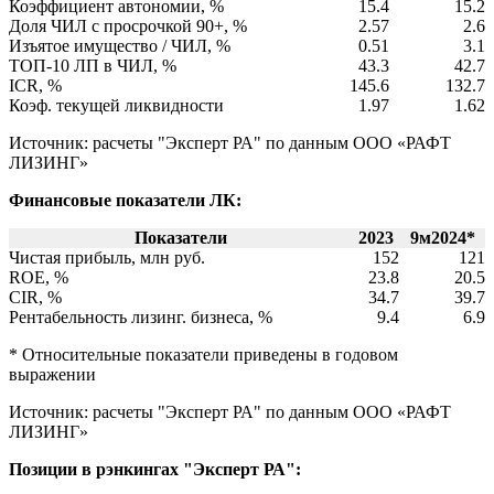
Коэффициент автономии, %
15.4
15.2
Доля ЧИЛ с просрочкой 90+, %
2.57
2.6
Изъятое имущество / ЧИЛ, %
0.51
3.1
ТОП-10 ЛП в ЧИЛ, %
43.3
42.7
ICR, %
145.6
132.7
Коэф. текущей ликвидности
1.97
1.62
Источник: расчеты "Эксперт РА" по данным ООО «РАФТ
ЛИЗИНГ»
Финансовые показатели ЛК:
Показатели
2023
9м2024*
Чистая прибыль, млн руб.
152
121
ROE, %
23.8
20.5
CIR, %
34.7
39.7
Рентабельность лизинг. бизнеса, %
9.4
6.9
* Относительные показатели приведены в годовом
выражении
Источник: расчеты "Эксперт РА" по данным ООО «РАФТ
ЛИЗИНГ»
Позиции в рэнкингах "Эксперт РА":