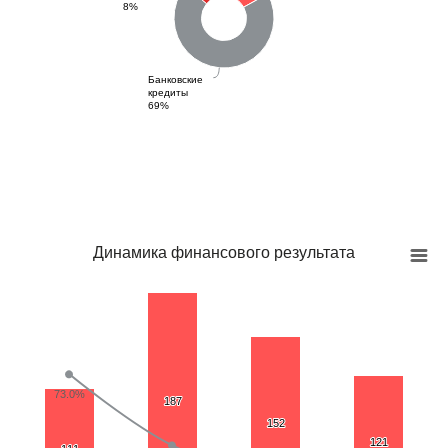
8%
Банковские
кредиты
69%
Динамика финансового результата
73.0%
187
187
152
152
121
121