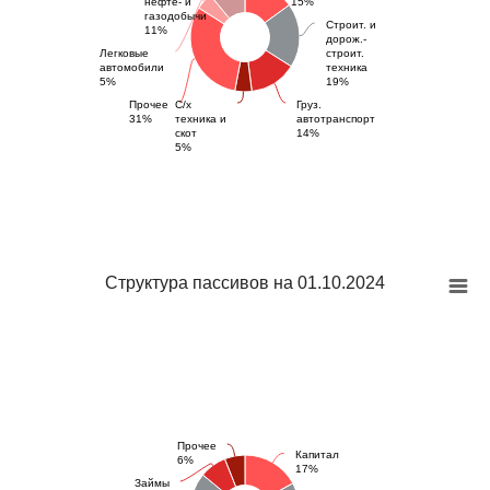
нефте- и
15%
газодобычи
Строит. и
11%
дорож.-
Легковые
строит.
автомобили
техника
5%
19%
Прочее
С/х
Груз.
31%
техника и
автотранспорт
скот
14%
5%
Структура пассивов на 01.10.2024
Прочее
Капитал
6%
17%
Займы