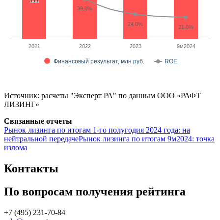
111
111
39.0%
24.0%
21.0%
2021
2022
2023
9м2024
Финансовый результат, млн руб.
ROE
Источник: расчеты "Эксперт РА" по данным ООО «РАФТ
ЛИЗИНГ»
Связанные отчеты
Рынок лизинга по итогам 1-го полугодия 2024 года: на
нейтральной передаче
Рынок лизинга по итогам 9м2024: точка
излома
Контакты
По вопросам получения рейтинга
+7 (495) 231-70-84