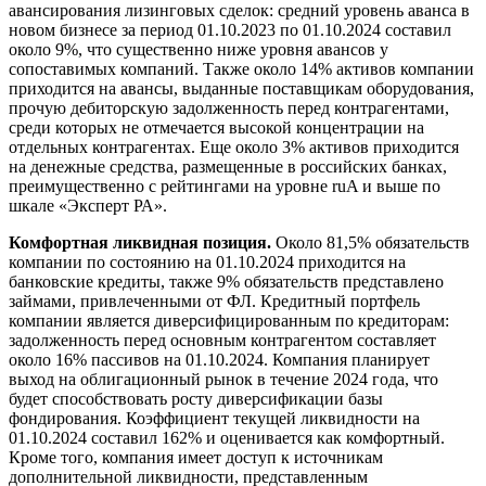
авансирования лизинговых сделок: средний уровень аванса в
новом бизнесе за период 01.10.2023 по 01.10.2024 составил
около 9%, что существенно ниже уровня авансов у
сопоставимых компаний. Также около 14% активов компании
приходится на авансы, выданные поставщикам оборудования,
прочую дебиторскую задолженность перед контрагентами,
среди которых не отмечается высокой концентрации на
отдельных контрагентах. Еще около 3% активов приходится
на денежные средства, размещенные в российских банках,
преимущественно с рейтингами на уровне ruA и выше по
шкале «Эксперт РА».
Комфортная ликвидная позиция.
Около 81,5% обязательств
компании по состоянию на 01.10.2024 приходится на
банковские кредиты, также 9% обязательств представлено
займами, привлеченными от ФЛ. Кредитный портфель
компании является диверсифицированным по кредиторам:
задолженность перед основным контрагентом составляет
около 16% пассивов на 01.10.2024. Компания планирует
выход на облигационный рынок в течение 2024 года, что
будет способствовать росту диверсификации базы
фондирования. Коэффициент текущей ликвидности на
01.10.2024 составил 162% и оценивается как комфортный.
Кроме того, компания имеет доступ к источникам
дополнительной ликвидности, представленным