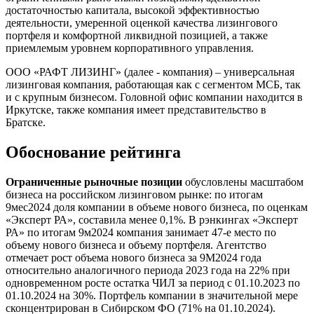
достаточностью капитала, высокой эффективностью
деятельности, умеренной оценкой качества лизингового
портфеля и комфортной ликвидной позицией, а также
приемлемым уровнем корпоративного управления.
ООО «РАФТ ЛИЗИНГ» (далее - компания) – универсальная
лизинговая компания, работающая как с сегментом МСБ, так
и с крупным бизнесом. Головной офис компании находится в
Иркутске, также компания имеет представительство в
Братске.
Обоснование рейтинга
Ограниченные рыночные позиции
обусловлены масштабом
бизнеса на российском лизинговом рынке: по итогам
9мес2024 доля компании в объеме нового бизнеса, по оценкам
«Эксперт РА», составила менее 0,1%. В рэнкингах «Эксперт
РА» по итогам 9м2024 компания занимает 47-е место по
объему нового бизнеса и объему портфеля. Агентство
отмечает рост объема нового бизнеса за 9М2024 года
относительно аналогичного периода 2023 года на 22% при
одновременном росте остатка ЧИЛ за период с 01.10.2023 по
01.10.2024 на 30%. Портфель компании в значительной мере
сконцентрирован в Сибирском ФО (71% на 01.10.2024).