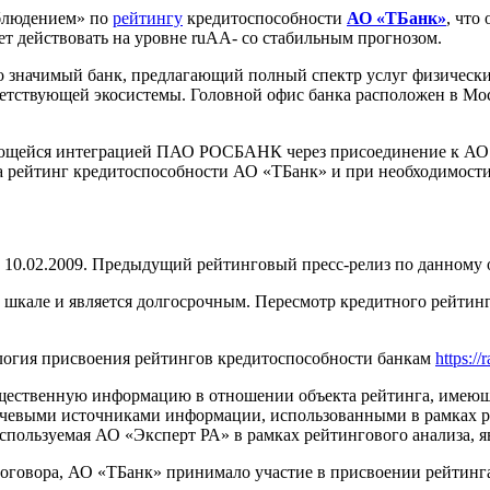
аблюдением» по
рейтингу
кредитоспособности
АО «ТБанк»
, что
т действовать на уровне ruАА- со стабильным прогнозом.
о значимый банк, предлагающий полный спектр услуг физическ
ветствующей экосистемы. Головной офис банка расположен в Мо
ющейся интеграцией ПАО РОСБАНК через присоединение к АО «Т
 рейтинг кредитоспособности АО «ТБанк» и при необходимости
0.02.2009. Предыдущий рейтинговый пресс-релиз по данному о
кале и является долгосрочным. Пересмотр кредитного рейтинга 
логия присвоения рейтингов кредитоспособности банкам
https://
щественную информацию в отношении объекта рейтинга, имеющую
евыми источниками информации, использованными в рамках рей
пользуемая АО «Эксперт РА» в рамках рейтингового анализа, я
оговора, АО «ТБанк» принимало участие в присвоении рейтинг