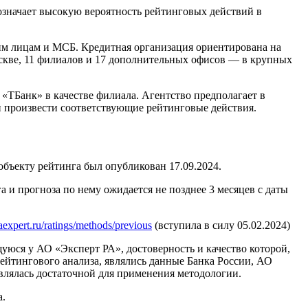
 означает высокую вероятность рейтинговых действий в
им лицам и МСБ. Кредитная организация ориентирована на
скве, 11 филиалов и 17 дополнительных офисов — в крупных
Банк» в качестве филиала. Агентство предполагает в
 произвести соответствующие рейтинговые действия.
бъекту рейтинга был опубликован 17.09.2024.
и прогноза по нему ожидается не позднее 3 месяцев с даты
raexpert.ru/ratings/methods/previous
(вступила в силу 05.02.2024)
ся у АО «Эксперт РА», достоверность и качество которой,
тингового анализа, являлись данные Банка России, АО
влялась достаточной для применения методологии.
а.