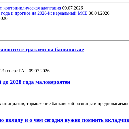
о: контрциклическая адаптация
09.07.2026
5 года и прогноз на 2026-й: нереальный МСБ
30.04.2026
2026
няются с тратами на банковские
 "Эксперт РА".
09.07.2026
 до 2028 года маловероятен
ых инициатив, торможение банковской розницы и предполагаемо
по вкладу и о чем сегодня нужно помнить вкладчи