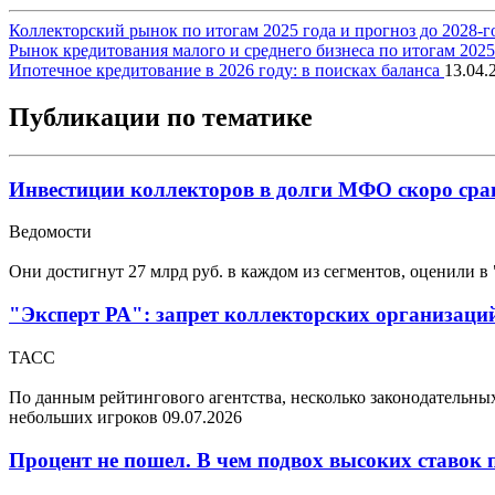
Коллекторский рынок по итогам 2025 года и прогноз до 2028-г
Рынок кредитования малого и среднего бизнеса по итогам 202
Ипотечное кредитование в 2026 году: в поисках баланса
13.04.
Публикации по тематике
Инвестиции коллекторов в долги МФО скоро срав
Ведомости
Они достигнут 27 млрд руб. в каждом из сегментов, оценили в
"Эксперт РА": запрет коллекторских организаций
ТАСС
По данным рейтингового агентства, несколько законодательн
небольших игроков
09.07.2026
Процент не пошел. В чем подвох высоких ставок 