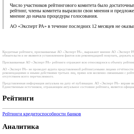
Число участников рейтингового комитета было достаточны
рейтинг, члены комитета выразили свои мнения и предложе
мнение до начала процедуры голосования.
АО «Эксперт РА» в течение последних 12 месяцев не оказ
Кредитные рейтинги, присваиваемые АО «Эксперт РА», выражают мнение АО «Эксперт РА»
обязательств и не являются установлением фактов или рекомендацией покупать, держать 
Присваиваемые АО «Эксперт РА» рейтинги отражают всю относящуюся к объекту рейтинг
АО «Эксперт РА» не проводит аудита представленной рейтингуемыми лицами отчётности и 
рекомендациями и иными действиями третьих лиц, прямо или косвенно связанными с рей
отсутствием всего перечисленного.
Представленная информация актуальна на дату её публикации. АО «Эксперт РА» вправе в
Единственным источником, отражающим актуальное состояние рейтинга, является официа
Рейтинги
Рейтинги кредитоспособности банков
Аналитика