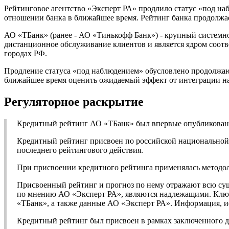
Рейтинговое агентство «Эксперт РА» продлило статус «под н
отношении банка в ближайшее время. Рейтинг банка продолжае
АО «ТБанк» (ранее - АО «Тинькофф Банк») - крупный системн
дистанционное обслуживание клиентов и является ядром соот
городах РФ.
Продление статуса «под наблюдением» обусловлено продолжа
ближайшее время оценить ожидаемый эффект от интеграции на
Регуляторное раскрытие
Кредитный рейтинг АО «ТБанк» был впервые опубликован 1
Кредитный рейтинг присвоен по российской национальной ш
последнего рейтингового действия.
При присвоении кредитного рейтинга применялась методо
Присвоенный рейтинг и прогноз по нему отражают всю су
по мнению АО «Эксперт РА», являются надлежащими. Ключ
«ТБанк», а также данные АО «Эксперт РА». Информация, ис
Кредитный рейтинг был присвоен в рамках заключенного д