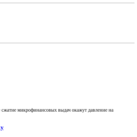
е сжатие микрофинансовых выдач окажут давление на
ку