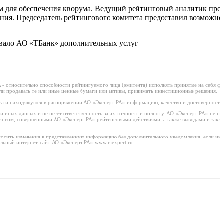
м для обеспечения кворума. Ведущий рейтинговый аналитик пр
ния. Председатель рейтингового комитета предоставил возможно
ывало АО «ТБанк» дополнительных услуг.
 относительно способности рейтингуемого лица (эмитента) исполнять принятые на себя фи
или продавать те или иные ценные бумаги или активы, принимать инвестиционные решения.
а и находящуюся в распоряжении АО «Эксперт РА» информацию, качество и достоверност
иных данных и не несёт ответственность за их точность и полноту. АО «Эксперт РА» не н
тингом, совершенными АО «Эксперт РА» рейтинговыми действиями, а также выводами и за
носить изменения в представленную информацию без дополнительного уведомления, если ин
льный интернет-сайт АО «Эксперт РА» www.raexpert.ru.