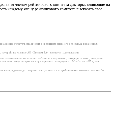
едставил членам рейтингового комитета факторы, влияющие на
сть каждому члену рейтингового комитета высказать свое
нансовые обязательства и (или) о кредитном риске его отдельных финансовых
ь которой, по мнению АО «Эксперт РА», являются надлежащими.
есет ответственности в связи с любыми последствиями, интерпретациями, выводами,
ключениями, содержащимися в пресс-релизах, выпущенных АО «Эксперт РА», или
ое не определено договором с контрагентом или требованиями законодательства РФ.