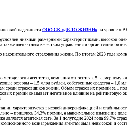
ансовой надежности
ООО СК «ДЕЛО ЖИЗНИ»
на уровне ruB
овлен низкими размерными характеристиками, высокой оценко
 а также адекватным качеством управления и организации бизнес
копительного страхования жизни. По итогам 2023 года компан
 методологии агентства, компания относится к 5 размерному кл
аховые резервы – 1,5 млрд рублей, собственные средства – 1,0 
сам среди страховщиков жизни. Объем страховых премий за 1 пол
аховых премий оказывает негативное влияние на рейтинговую о
3.
ании характеризуется высокой диверсификацией и стабильность
льно – пришлось 34,3% премии, а максимальное изменение долей 
 является агентская сеть. За 1 полугодие 2024 года 99,7% стра
омиссионного вознаграждения агентам была невысокой и состав