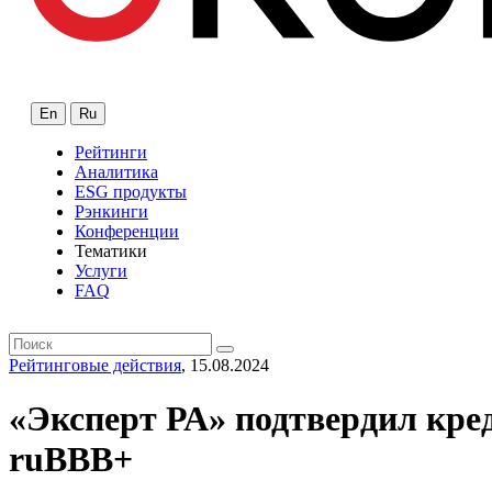
En
Ru
Рейтинги
Аналитика
ESG продукты
Рэнкинги
Конференции
Тематики
Услуги
FAQ
Рейтинговые действия
, 15.08.2024
«Эксперт РА» подтвердил к
ruBBB+