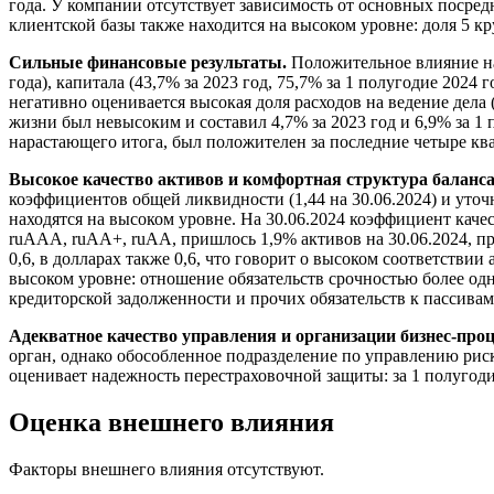
года. У компании отсутствует зависимость от основных посред
клиентской базы также находится на высоком уровне: доля 5 к
Сильные финансовые результаты.
Положительное влияние на
года), капитала (43,7% за 2023 год, 75,7% за 1 полугодие 2024
негативно оценивается высокая доля расходов на ведение дела 
жизни был невысоким и составил 4,7% за 2023 год и 6,9% за 1 
нарастающего итога, был положителен за последние четыре ква
Высокое качество активов и комфортная структура баланса
коэффициентов общей ликвидности (1,44 на 30.06.2024) и уточ
находятся на высоком уровне. На 30.06.2024 коэффициент каче
ruAAA, ruAA+, ruAA, пришлось 1,9% активов на 30.06.2024, пр
0,6, в долларах также 0,6, что говорит о высоком соответстви
высоком уровне: отношение обязательств срочностью более одн
кредиторской задолженности и прочих обязательств к пассивам 
Адекватное качество управления и организации бизнес-проц
орган, однако обособленное подразделение по управлению рис
оценивает надежность перестраховочной защиты: за 1 полугод
Оценка внешнего влияния
Факторы внешнего влияния отсутствуют.