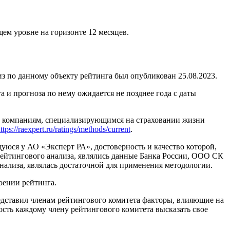
ем уровне на горизонте 12 месяцев.
о данному объекту рейтинга был опубликован 25.08.2023.
и прогноза по нему ожидается не позднее года с даты
м компаниям, специализирующимся на страховании жизни
ttps://raexpert.ru/ratings/methods/current
.
ся у АО «Эксперт РА», достоверность и качество которой,
йтингового анализа, являлись данные Банка России, ООО СК
лиза, являлась достаточной для применения методологии.
ении рейтинга.
едставил членам рейтингового комитета факторы, влияющие на
сть каждому члену рейтингового комитета высказать свое