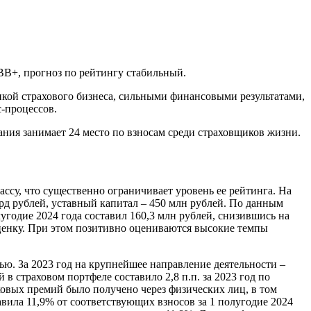
BB+, прогноз по рейтингу стабильный.
й страхового бизнеса, сильными финансовыми результатами,
-процессов.
ия занимает 24 место по взносам среди страховщиков жизни.
ассу, что существенно ограничивает уровень ее рейтинга. На
млрд рублей, уставный капитал – 450 млн рублей. По данным
угодие 2024 года составил 160,3 млн рублей, снизившись на
ценку. При этом позитивно оцениваются высокие темпы
ю. За 2023 год на крупнейшее направление деятельности –
в страховом портфеле составило 2,8 п.п. за 2023 год по
ховых премий было получено через физических лиц, в том
ила 11,9% от соответствующих взносов за 1 полугодие 2024