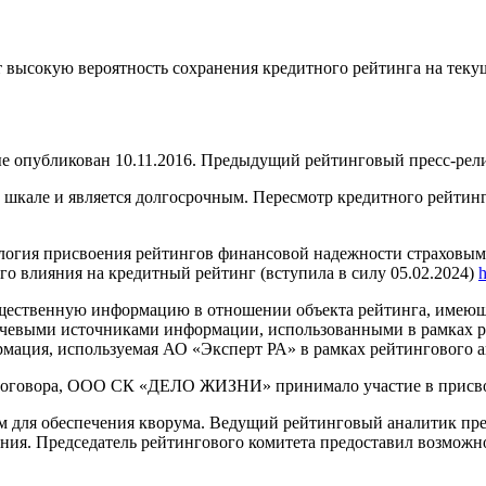
 высокую вероятность сохранения кредитного рейтинга на текущ
убликован 10.11.2016. Предыдущий рейтинговый пресс-релиз п
кале и является долгосрочным. Пересмотр кредитного рейтинга 
логия присвоения рейтингов финансовой надежности страховы
его влияния на кредитный рейтинг (вступила в силу 05.02.2024)
h
щественную информацию в отношении объекта рейтинга, имеющую
евыми источниками информации, использованными в рамках ре
ция, используемая АО «Эксперт РА» в рамках рейтингового ана
 договора, ООО СК «ДЕЛО ЖИЗНИ» принимало участие в присво
м для обеспечения кворума. Ведущий рейтинговый аналитик пр
ния. Председатель рейтингового комитета предоставил возможно