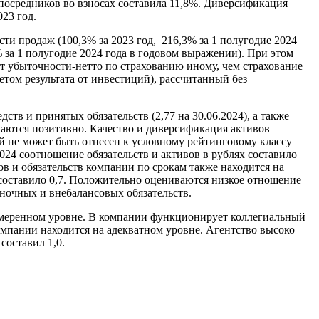
 посредников во взносах составила 11,8%. Диверсификация
23 год.
и продаж (100,3% за 2023 год, 216,3% за 1 полугодие 2024
8% за 1 полугодие 2024 года в годовом выражении). При этом
ент убыточности-нетто по страхованию иному, чем страхование
четом результата от инвестиций), рассчитанный без
в и принятых обязательств (2,77 на 30.06.2024), а также
иваются позитивно. Качество и диверсификация активов
ый не может быть отнесен к условному рейтинговому классу
024 соотношение обязательств и активов в рублях составило
вов и обязательств компании по срокам также находится на
4 составило 0,7. Положительно оцениваются низкое отношение
еночных и внебалансовых обязательств.
умеренном уровне. В компании функционирует коллегиальный
омпании находится на адекватном уровне. Агентство высоко
составил 1,0.