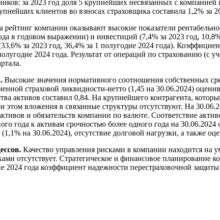
ников: за 2023 год доля 5 крупнейших несвязанных с компанией
рупнейших клиентов во взносах страховщика составила 1,2% за 20
 рейтинг компании оказывают высокие показатели рентабельност
 года в годовом выражении) и инвестиций (7,4% за 2023 год, 10,
(33,6% за 2023 год, 36,4% за 1 полугодие 2024 года). Коэффици
полугодие 2024 года. Результат от операций по страхованию (с у
ртала.
.
Высокие значения нормативного соотношения собственных средст
ненной страховой ликвидности-нетто (1,45 на 30.06.2024) оцен
ства активов составил 0,84. На крупнейшего контрагента, котор
и этом вложения в связанные структуры отсутствуют. На 30.06.2
и активов и обязательств компании по валюте. Соответствие акти
ого года к активам срочностью более одного года на 30.06.202
(1,1% на 30.06.2024), отсутствие долговой нагрузки, а также оц
ессов.
Качество управления рисками в компании находится на 
ками отсутствует. Стратегическое и финансовое планирование к
ие 2024 года коэффициент надежности перестраховочной защиты 