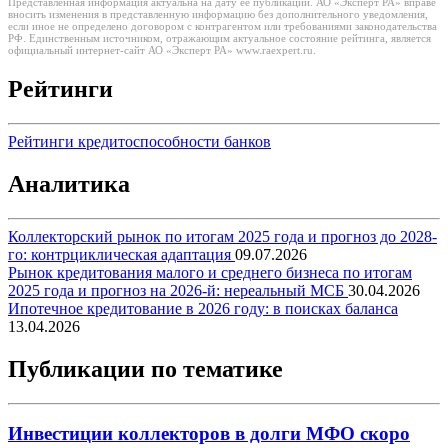
Представленная информация актуальна на дату её публикации. АО «Эксперт РА» вправе
вносить изменения в представленную информацию без дополнительного уведомления,
если иное не определено договором с контрагентом или требованиями законодательства
РФ. Единственным источником, отражающим актуальное состояние рейтинга, является
официальный интернет-сайт АО «Эксперт РА» www.raexpert.ru.
Рейтинги
Рейтинги кредитоспособности банков
Аналитика
Коллекторский рынок по итогам 2025 года и прогноз до 2028-
го: контрциклическая адаптация
09.07.2026
Рынок кредитования малого и среднего бизнеса по итогам
2025 года и прогноз на 2026-й: нереальный МСБ
30.04.2026
Ипотечное кредитование в 2026 году: в поисках баланса
13.04.2026
Публикации по тематике
Инвестиции коллекторов в долги МФО скоро