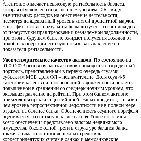
Агентство отмечает невысокую рентабельность бизнеса,
которая обусловлена повышенным уровнем CIR ввиду
значительных расходов на обеспечение деятельности,
несмотря на адекватный уровень чистой процентной маржи.
Часть финансового результата была получена за счет доходов
от переуступки прав требований безнадежной задолженности,
при этом в будущем банк не ожидает получения доходов от
подобных операций, что будет оказывать давление на
показатели рентабельности.
Удовлетворительное качество активов.
По состоянию на
01.09.2023 основная часть активов приходится на кредитный
портфель, представленный в первую очередь ссудами
субъектам МСБ, доля ФЛ – незначительна. Доля ссуд 4-5
категории качества и просроченной задолженности остается
повышенной в сравнении со среднерыночным уровнем, что
оказывает давление на рейтинг. При этом банком активно
применяется практика цессий проблемных кредитов, в связи с
чем уровень ретроспективной дефолтности не в полной мере
отражен на балансе банка. Обеспеченность ссудного портфеля
оценивается агентством как адекватная: более половины
всего обеспечения представлено залогом недвижимого
имущества. Около одной трети в структуре баланса банка
также занимают остатки денежных средств на
корреспондентских счетах в банках и межбанковские