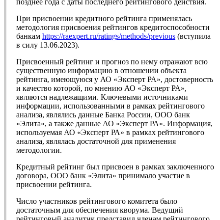
позднее года с даты последнего рейтингового действия.
При присвоении кредитного рейтинга применялась
методология присвоения рейтингов кредитоспособности
банкам
https://raexpert.ru/ratings/methods/previous
(вступила
в силу 13.06.2023).
Присвоенный рейтинг и прогноз по нему отражают всю
существенную информацию в отношении объекта
рейтинга, имеющуюся у АО «Эксперт РА», достоверность
и качество которой, по мнению АО «Эксперт РА»,
являются надлежащими. Ключевыми источниками
информации, использованными в рамках рейтингового
анализа, являлись данные Банка России, ООО банк
«Элита», а также данные АО «Эксперт РА». Информация,
используемая АО «Эксперт РА» в рамках рейтингового
анализа, являлась достаточной для применения
методологии.
Кредитный рейтинг был присвоен в рамках заключенного
договора, ООО банк «Элита» принимало участие в
присвоении рейтинга.
Число участников рейтингового комитета было
достаточным для обеспечения кворума. Ведущий
рейтинговый аналитик представил членам рейтингового