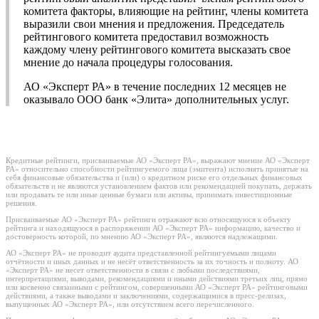
комитета факторы, влияющие на рейтинг, члены комитета
выразили свои мнения и предложения. Председатель
рейтингового комитета предоставил возможность
каждому члену рейтингового комитета высказать свое
мнение до начала процедуры голосования.
АО «Эксперт РА» в течение последних 12 месяцев не
оказывало ООО банк «Элита» дополнительных услуг.
Кредитные рейтинги, присваиваемые АО «Эксперт РА», выражают мнение АО «Эксперт
РА» относительно способности рейтингуемого лица (эмитента) исполнять принятые на
себя финансовые обязательства и (или) о кредитном риске его отдельных финансовых
обязательств и не являются установлением фактов или рекомендацией покупать, держать
или продавать те или иные ценные бумаги или активы, принимать инвестиционные
решения.
Присваиваемые АО «Эксперт РА» рейтинги отражают всю относящуюся к объекту
рейтинга и находящуюся в распоряжении АО «Эксперт РА» информацию, качество и
достоверность которой, по мнению АО «Эксперт РА», являются надлежащими.
АО «Эксперт РА» не проводит аудита представленной рейтингуемыми лицами
отчётности и иных данных и не несёт ответственность за их точность и полноту. АО
«Эксперт РА» не несет ответственности в связи с любыми последствиями,
интерпретациями, выводами, рекомендациями и иными действиями третьих лиц, прямо
или косвенно связанными с рейтингом, совершенными АО «Эксперт РА» рейтинговыми
действиями, а также выводами и заключениями, содержащимися в пресс-релизах,
выпущенных АО «Эксперт РА», или отсутствием всего перечисленного.